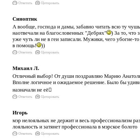
Ответить
Цитировать
Синоптик
А вообще, господа и дамы, забавно читать всю ту чуш
наотвечали на благословенных "Дебрях"
) За то, что
уже чуть ли не в геи записали. Мужики, чего убогие-т
в помощь!
))
Ответить
Цитировать
Михаил Л.
Отличный выбор! От души поздравляю Марию Анатоль
Вполне логичное и ожидаемое решение. Было бы удиви
назначали не её
Ответить
Цитировать
Игорь
мэр нелояльных не держит и весь профессионализм раз
лояльность и затянет профессионала в мэрское болото
Ответить
Цитировать