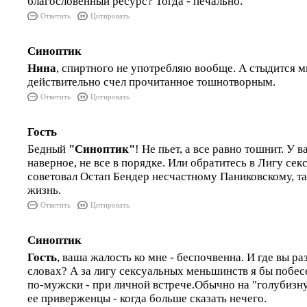
благословенный ресурс? Тогда - печально.
Ответить
Цитировать
Синоптик
Нина
, спиртного не употребляю вообще. А стыдится м
действительно счел прочитанное тошнотворным.
Ответить
Цитировать
Гость
Бедный
"Синоптик"
! Не пьет, а все равно тошнит. У в
наверное, не все в порядке. Или обратитесь в Лигу се
советовал Остап Бендер несчастному Паниковскому, т
жизнь.
Ответить
Цитировать
Синоптик
Гость
, ваша жалость ко мне - беспочвенна. И где вы р
словах? А за лигу сексуальных меньшинств я бы побес
по-мужски - при личной встрече.Обычно на "голубизн
ее приверженцы - когда больше сказать нечего.