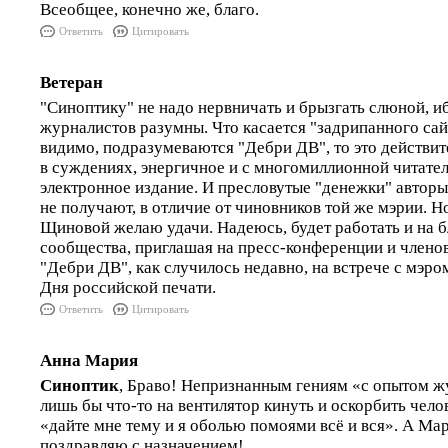
Всеобщее, конечно же, благо.
Ответить
Цитировать
Ветеран
"Синоптику" не надо нервничать и брызгать слюной, и
журналистов разумны. Что касается "задрипанного сай
видимо, подразумеваются "Дебри ДВ", то это действи
в суждениях, энергичное и с многомиллионной читате
электронное издание. И пресловутые "денежки" авторы
не получают, в отличие от чиновников той же мэрии. 
Щиновой желаю удачи. Надеюсь, будет работать и на 
сообщества, приглашая на пресс-конференции и членов
"Дебри ДВ", как случилось недавно, на встрече с мэр
Дня российской печати.
Ответить
Цитировать
Анна Мария
Синоптик
, Браво! Непризнанным гениям «с опытом ж
лишь бы что-то на вентилятор кинуть и оскорбить чело
«дайте мне тему и я оболью помоями всё и вся». А М
поздравляю с назначением!