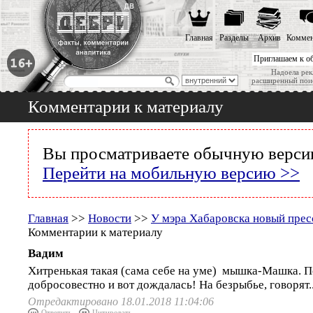
Главная
Разделы
Архив
Коммен
Приглашаем к о
Надоела рек
расширенный пои
Комментарии к материалу
Вы просматриваете обычную версию
Перейти на мобильную версию >>
Главная
>>
Новости
>>
У мэра Хабаровска новый прес
Комментарии к материалу
Вадим
Хитренькая такая (сама себе на уме) мышка-Машка. П
добросовестно и вот дождалась! На безрыбье, говорят..
Отредактировано 18.01.2018 11:04:06
Ответить
Цитировать