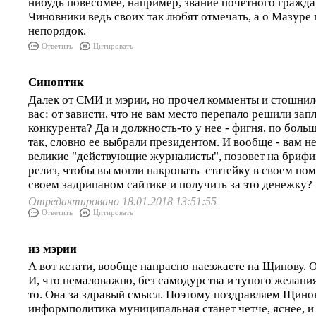
нибудь повесомее, например, звание почетного гражд
Чиновники ведь своих так любят отмечать, а о Мазуре
непорядок.
Ответить
Цитировать
Синоптик
Далек от СМИ и мэрии, но прочел комменты и стошнил
вас: от зависти, что не вам место перепало решили за
конкурента? Да и должность-то у нее - фигня, по больш
так, словно ее выбрали президентом. И вообще - вам не 
великие "действующие журналисты", позовет на брифин
релиз, чтобы вы могли накропать статейку в своем по
своем задрипаном сайтике и получить за это денежку? 
Отредактировано 18.01.2018 13:51:55
Ответить
Цитировать
из мэрии
А вот кстати, вообще напрасно наезжаете на Щинову. 
И, что немаловажно, без самодурства и тупого желания
то. Она за здравый смысл. Поэтому поздравляем Щинов
информполитика муниципальная станет четче, яснее, и