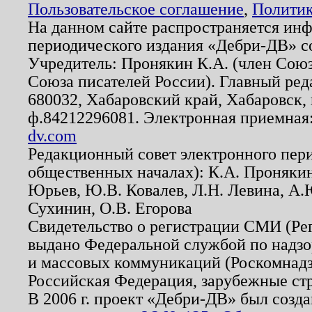
Пользовательское соглашение
,
Политик
На данном сайте распространяется ин
периодического издания «Дебри-ДВ» с
Учредитель: Пронякин К.А. (член Союз
Союза писателей России). Главный ред
680032, Хабаровский край, Хабаровск, п
ф.84212296081. Электронная приемная
dv.com
Редакционный совет электронного пер
общественных началах): К.А. Проняки
Юрьев, Ю.В. Ковалев, Л.Н. Левина, А.
Сухинин, О.В. Егорова
Свидетельство о регистрации СМИ (Р
выдано Федеральной службой по надзо
и массовых коммуникаций (Роскомнадзо
Российская Федерация, зарубежные ст
В 2006 г. проект «Дебри-ДВ» был созда