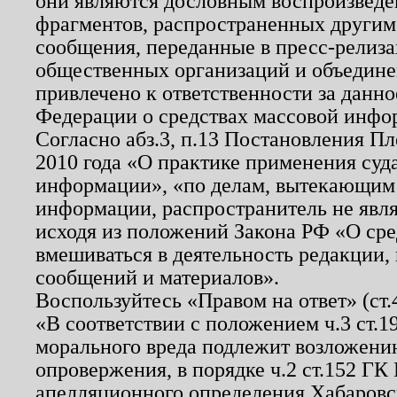
они являются дословным воспроизведе
фрагментов, распространенных другим
сообщения, переданные в пресс-релиза
общественных организаций и объединен
привлечено к ответственности за данн
Федерации о средствах массовой инфо
Согласно абз.3, п.13 Постановления П
2010 года «О практике применения суд
информации», «по делам, вытекающим
информации, распространитель не явл
исходя из положений Закона РФ «О ср
вмешиваться в деятельность редакции, 
сообщений и материалов».
Воспользуйтесь «Правом на ответ» (ст
«В соответствии с положением ч.3 ст.
морального вреда подлежит возложению
опровержения, в порядке ч.2 ст.152 ГК 
апелляционного определения Хабаровско