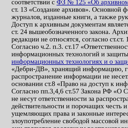
соответствии с
ФЗ № 125 «Об архивном
ст. 13 «Создание архивов». Основной ф
журналов, изданные книги, а также ру
Доступ к архивным документам являетс
ст. 24 вышеобозначенного закона. Арх
редакции не относятся, согласно ст.ст. 
Согласно ч.2. п.3. ст.17 «Ответственн
информационных технологий и защит
информационных технологиях и о защит
«Дебри-ДВ», хранящий информацию, гр
распространение информации не несет.
основании ст.8 «Право на доступ к ин
Согласно пп.3,4,6 ст.57 Закона РФ «О
не несут ответственности за распрост
действительности и порочащих честь и
ущемляющих права и законные интере
злоупотребление свободой массовой ин