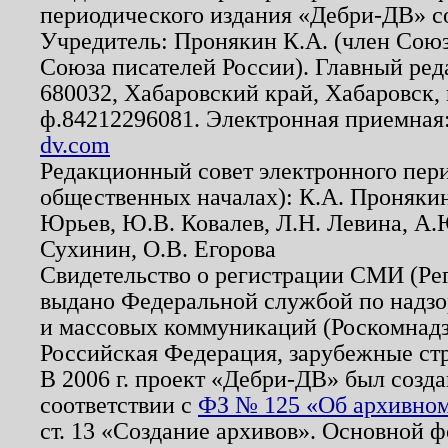
периодического издания «Дебри-ДВ» с
Учредитель: Пронякин К.А. (член Союз
Союза писателей России). Главный ред
680032, Хабаровский край, Хабаровск, п
ф.84212296081. Электронная приемная
dv.com
Редакционный совет электронного пер
общественных началах): К.А. Проняки
Юрьев, Ю.В. Ковалев, Л.Н. Левина, А.
Сухинин, О.В. Егорова
Свидетельство о регистрации СМИ (Р
выдано Федеральной службой по надзо
и массовых коммуникаций (Роскомнадзо
Российская Федерация, зарубежные ст
В 2006 г. проект «Дебри-ДВ» был созда
соответствии с
ФЗ № 125 «Об архивном
ст. 13 «Создание архивов». Основной ф