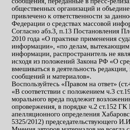
сообщения, переданные в пресс-релиза
общественных организаций и объединен
привлечено к ответственности за данн
Федерации о средствах массовой инфо
Согласно абз.3, п.13 Постановления П
2010 года «О практике применения суд
информации», «по делам, вытекающим
информации, распространитель не явл
исходя из положений Закона РФ «О ср
вмешиваться в деятельность редакции, 
сообщений и материалов».
Воспользуйтесь «Правом на ответ» (ст
«В соответствии с положением ч.3 ст.
морального вреда подлежит возложению
опровержения, в порядке ч.2 ст.152 ГК 
апелляционного определения Хабаровско
5325/2012) председательствующего И.И
Мнения авторов материалов не всегда 