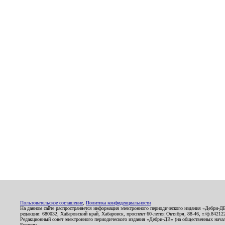
Пользовательское соглашение
,
Политика конфиденциальности
На данном сайте распространяется информация электронного периодического издания «Дебри-Д
редакции: 680032, Хабаровский край, Хабаровск, проспект 60-летия Октября, 88-46, т./ф.8421
Редакционный совет электронного периодического издания «Дебри-ДВ» (на общественных нач
Егорова