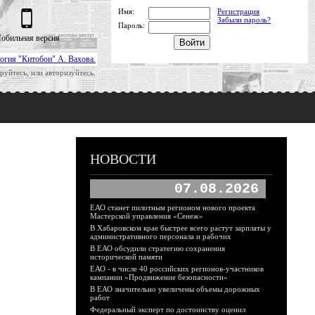
Имя:
Регистрация
Забыли пароль?
Пароль:
обильная версия
огия "Китобои" А. Вахова.
руйтесь, или авторизуйтесь.
НОВОСТИ
07.08.2026
ЕАО станет пилотным регионом нового проекта
Мастерской управления «Сенеж»
В Хабаровском крае быстрее всего растут зарплаты у
административного персонала и рабочих
В ЕАО обсудили стратегию сохранения
исторической памяти
ЕАО - в числе 40 российских регионов-участников
кампании «Продвижение безопасности»
В ЕАО значительно увеличены объемы дорожных
работ
Федеральный эксперт по достоинству оценил