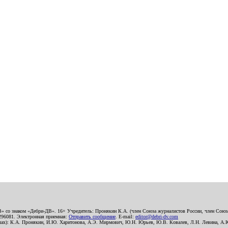
В» со знаком «Дебри-ДВ». 16+ Учредитель: Пронякин К.А. (член Союза журналистов России, член Союза
2296081. Электронная приемная:
Отправить сообщение
. E-mail:
editor@debri-dv.com
алах): К.А. Пронякин, И.Ю. Харитонова, А.Э. Мирмович, Ю.Н. Юрьев, Ю.В. Ковалев, Л.Н. Левина, А.