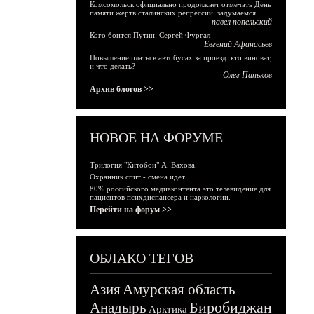
Комсомольск официально продолжает отмечать День
памяти жертв сталинских репрессий: задумаемся...
павел попельский
Кого боится Путин: Сергей Фургал
Евгений Афанасьев
Повышение платы в автобусах за проезд: кто виноват,
и что делать?
Олег Паньков
Архив блогов >>
НОВОЕ НА ФОРУМЕ
Трилогия "Китобои" А. Вахова.
Охранник спит - смена идёт
80% российского медиаконтента это телевидение для
пациентов психдиспансера и наркологии.
Перейти на форум >>
ОБЛАКО ТЕГОВ
Азия
Амурская область
Биробиджан
Анадырь
Арктика