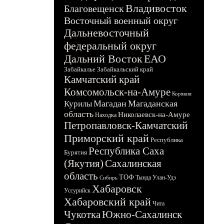
Владивосток
Благовещенск
Восточный военный округ
Дальневосточный
федеральный округ
Дальний Восток
ЕАО
Забайкалье
Забайкальский край
Камчатский край
Комсомольск-на-Амуре
Корякия
Магадан
Магаданская
Курилы
область
Николаевск-на-Амуре
Находка
Петропавловск-Камчатский
Приморский край
Республика
Республика Саха
Бурятия
(Якутия)
Сахалинская
область
ТОФ
Тында
Улан-Удэ
Сибирь
Хабаровск
Уссурийск
Хабаровский край
Чита
Чукотка
Южно-Сахалинск