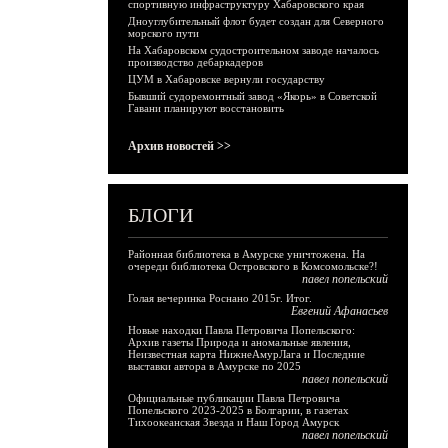
спортивную инфраструктуру Хабаровского края
Дноуглубительный флот будет создан для Северного
морского пути
На Хабаровском судостроительном заводе началось
производство дебаркадеров
ЦУМ в Хабаровске вернули государству
Бывший судоремонтный завод «Якорь» в Советской
Гавани планируют восстановить
Архив новостей >>
БЛОГИ
Районная библиотека в Амурске уничтожена. На
очереди библиотека Островского в Комсомольске?!
павел попельский
Голая вечеринка Роснано 2015г. Итог.
Евгений Афанасьев
Новые находки Павла Петровича Попельского:
Архив газеты Природа и аномальные явления,
Неизвестная карта НижнеАмурЛага и Последние
выставки автора в Амурске по 2025
павел попельский
Официальные публикации Павла Петровича
Попельского 2023-2025 в Болгарии, в газетах
Тихоокеанская Звезда и Наш Город Амурск
павел попельский