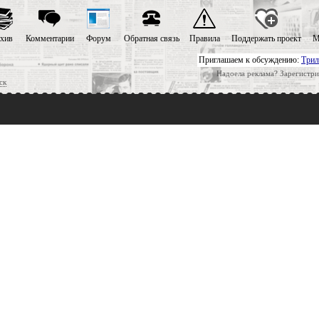
хив
Комментарии
Форум
Обратная связь
Правила
Поддержать проект
М
Приглашаем к обсуждению:
Трил
Надоела реклама? Зарегистри
ск