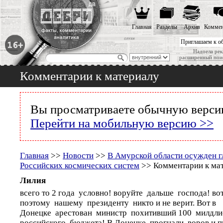
Главная
Разделы
Архив
Коммен
Приглашаем к о
Надоела рек
расширенный пои
Комментарии к материалу
Вы просматриваете обычную версию
Перейти на мобильную версию >>
Главная
>>
Новости
>>
В Амурской области осужден 
Российских космических систем
>> Комментарии к ма
Лилия
всего то 2 года условно! воруйте дальше господа! во
поэтому нашему президенту никто и не верит. Вот в
Донецке арестован министр похитивший 100 милдли
российского бюджета! В Донецке прогнали воров и п