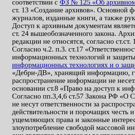
соответствии с
ФЗ № 125 «Об архивном
ст. 13 «Создание архивов». Основной ф
журналов, изданные книги, а также ру
Доступ к архивным документам являетс
ст. 24 вышеобозначенного закона. Арх
редакции не относятся, согласно ст.ст. 
Согласно ч.2. п.3. ст.17 «Ответственн
информационных технологий и защит
информационных технологиях и о защит
«Дебри-ДВ», хранящий информацию, гр
распространение информации не несет.
основании ст.8 «Право на доступ к ин
Согласно пп.3,4,6 ст.57 Закона РФ «О
не несут ответственности за распрост
действительности и порочащих честь и
ущемляющих права и законные интере
злоупотребление свободой массовой ин