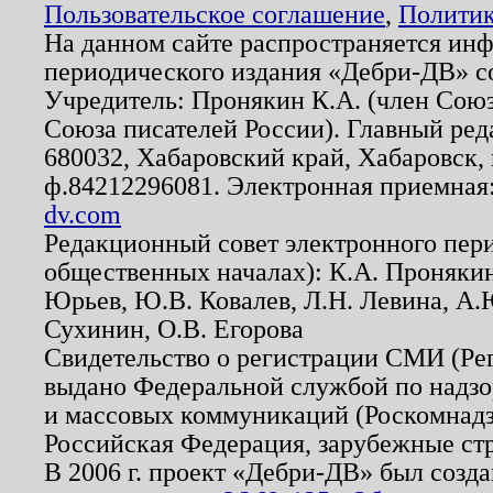
Пользовательское соглашение
,
Политик
На данном сайте распространяется ин
периодического издания «Дебри-ДВ» с
Учредитель: Пронякин К.А. (член Союз
Союза писателей России). Главный ред
680032, Хабаровский край, Хабаровск, п
ф.84212296081. Электронная приемная
dv.com
Редакционный совет электронного пер
общественных началах): К.А. Проняки
Юрьев, Ю.В. Ковалев, Л.Н. Левина, А.
Сухинин, О.В. Егорова
Свидетельство о регистрации СМИ (Р
выдано Федеральной службой по надзо
и массовых коммуникаций (Роскомнадзо
Российская Федерация, зарубежные ст
В 2006 г. проект «Дебри-ДВ» был созда