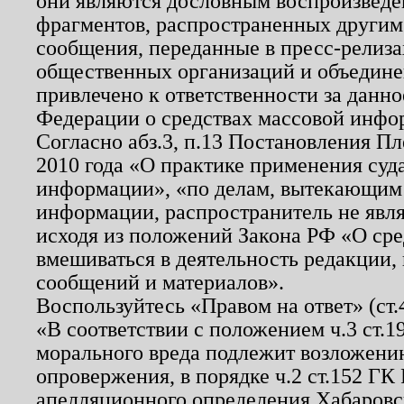
они являются дословным воспроизведе
фрагментов, распространенных другим
сообщения, переданные в пресс-релиза
общественных организаций и объединен
привлечено к ответственности за данн
Федерации о средствах массовой инфо
Согласно абз.3, п.13 Постановления П
2010 года «О практике применения суд
информации», «по делам, вытекающим
информации, распространитель не явл
исходя из положений Закона РФ «О ср
вмешиваться в деятельность редакции, 
сообщений и материалов».
Воспользуйтесь «Правом на ответ» (ст
«В соответствии с положением ч.3 ст.
морального вреда подлежит возложению
опровержения, в порядке ч.2 ст.152 ГК 
апелляционного определения Хабаровско