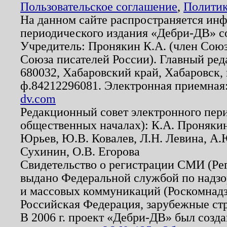
Пользовательское соглашение
,
Политик
На данном сайте распространяется ин
периодического издания «Дебри-ДВ» с
Учредитель: Пронякин К.А. (член Союз
Союза писателей России). Главный ред
680032, Хабаровский край, Хабаровск, п
ф.84212296081. Электронная приемная
dv.com
Редакционный совет электронного пер
общественных началах): К.А. Проняки
Юрьев, Ю.В. Ковалев, Л.Н. Левина, А.
Сухинин, О.В. Егорова
Свидетельство о регистрации СМИ (Р
выдано Федеральной службой по надзо
и массовых коммуникаций (Роскомнадзо
Российская Федерация, зарубежные ст
В 2006 г. проект «Дебри-ДВ» был созда