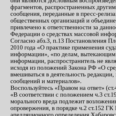
они являются дословным воспроизведе
фрагментов, распространенных другим
сообщения, переданные в пресс-релиза
общественных организаций и объединен
привлечено к ответственности за данн
Федерации о средствах массовой инфо
Согласно абз.3, п.13 Постановления П
2010 года «О практике применения суд
информации», «по делам, вытекающим
информации, распространитель не явл
исходя из положений Закона РФ «О ср
вмешиваться в деятельность редакции, 
сообщений и материалов».
Воспользуйтесь «Правом на ответ» (ст
«В соответствии с положением ч.3 ст.
морального вреда подлежит возложению
опровержения, в порядке ч.2 ст.152 ГК 
апелляционного определения Хабаровско