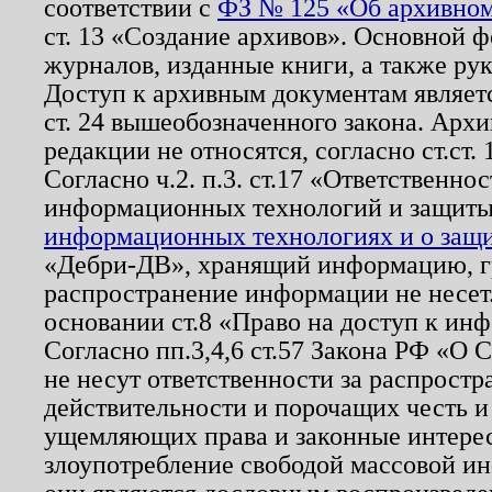
соответствии с
ФЗ № 125 «Об архивном
ст. 13 «Создание архивов». Основной ф
журналов, изданные книги, а также ру
Доступ к архивным документам являетс
ст. 24 вышеобозначенного закона. Арх
редакции не относятся, согласно ст.ст. 
Согласно ч.2. п.3. ст.17 «Ответственн
информационных технологий и защит
информационных технологиях и о защит
«Дебри-ДВ», хранящий информацию, гр
распространение информации не несет.
основании ст.8 «Право на доступ к ин
Согласно пп.3,4,6 ст.57 Закона РФ «О
не несут ответственности за распрост
действительности и порочащих честь и
ущемляющих права и законные интере
злоупотребление свободой массовой ин