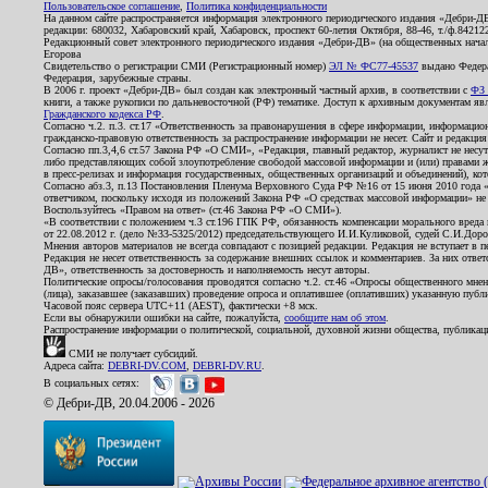
Пользовательское соглашение
,
Политика конфиденциальности
На данном сайте распространяется информация электронного периодического издания «Дебри-Д
редакции: 680032, Хабаровский край, Хабаровск, проспект 60-летия Октября, 88-46, т./ф.8421
Редакционный совет электронного периодического издания «Дебри-ДВ» (на общественных нач
Егорова
Свидетельство о регистрации СМИ (Регистрационный номер)
ЭЛ № ФС77-45537
выдано Федера
Федерация, зарубежные страны.
В 2006 г. проект «Дебри-ДВ» был создан как электронный частный архив, в соответствии с
ФЗ 
книги, а также рукописи по дальневосточной (РФ) тематике. Доступ к архивным документам явля
Гражданского кодекса РФ
.
Согласно ч.2. п.3. ст.17 «Ответственность за правонарушения в сфере информации, информац
гражданско-правовую ответственность за распространение информации не несет. Сайт и редакци
Согласно пп.3,4,6 ст.57 Закона РФ «О СМИ», «Редакция, главный редактор, журналист не несут
либо представляющих собой злоупотребление свободой массовой информации и (или) правами ж
в пресс-релизах и информация государственных, общественных организаций и объединений), кот
Согласно абз.3, п.13 Постановления Пленума Верховного Суда РФ №16 от 15 июня 2010 года 
ответчиком, поскольку исходя из положений Закона РФ «О средствах массовой информации» не 
Воспользуйтесь «Правом на ответ» (ст.46 Закона РФ «О СМИ»).
«В соответствии с положением ч.3 ст.196 ГПК РФ, обязанность компенсации морального вреда п
от 22.08.2012 г. (дело №33-5325/2012) председательствующего И.И.Куликовой, судей С.И.Дор
Мнения авторов материалов не всегда совпадают с позицией редакции. Редакция не вступает в п
Редакция не несет ответственность за содержание внешних ссылок и комментариев. За них отве
ДВ», ответственность за достоверность и наполняемость несут авторы.
Политические опросы/голосования проводятся согласно ч.2. ст.46 «Опросы общественного мнени
(лица), заказавшее (заказавших) проведение опроса и оплатившее (оплативших) указанную публик
Часовой пояс сервера UTC+11 (AEST), фактически +8 мск.
Если вы обнаружили ошибки на сайте, пожалуйста,
сообщите нам об этом
.
Распространение информации о политической, социальной, духовной жизни общества, публикац
СМИ не получает субсидий.
Адреса сайта:
DEBRI-DV.COM
,
DEBRI-DV.RU
.
В социальных сетях:
© Дебри-ДВ, 20.04.2006 - 2026