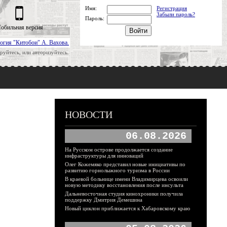
Имя:
Регистрация
Забыли пароль?
Пароль:
обильная версия
огия "Китобои" А. Вахова.
руйтесь, или авторизуйтесь.
НОВОСТИ
06.08.2026
На Русском острове продолжается создание
инфраструктуры для инноваций
Олег Кожемяко представил новые инициативы по
развитию горнолыжного туризма в России
В краевой больнице имени Владимирцева освоили
новую методику восстановления после инсульта
Дальневосточная студия кинохроники получила
поддержку Дмитрия Демешина
Новый циклон приближается к Хабаровскому краю