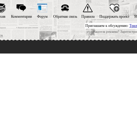
хив
Комментарии
Форум
Обратная связь
Правила
Поддержать проект
М
Приглашаем к обсуждению:
Трил
Надоела реклама? Зарегистри
ск