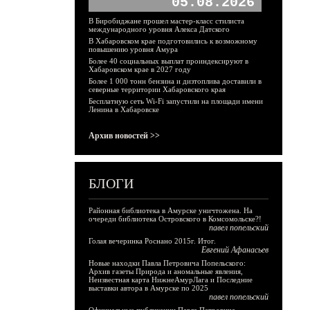
05.08.2026
В Биробиджане прошел мастер-класс стилиста
международного уровня Алекса Датского
В Хабаровском крае подготовились к возможному
повышению уровня Амура
Более 40 социальных выплат проиндексируют в
Хабаровском крае в 2027 году
Более 1 000 тонн бензина и дизтоплива доставили в
северные территории Хабаровского края
Бесплатную сеть Wi-Fi запустили на площади имени
Ленина в Хабаровске
Архив новостей >>
БЛОГИ
Районная библиотека в Амурске уничтожена. На
очереди библиотека Островского в Комсомольске?!
павел попельский
Голая вечеринка Роснано 2015г. Итог.
Евгений Афанасьев
Новые находки Павла Петровича Попельского:
Архив газеты Природа и аномальные явления,
Неизвестная карта НижнеАмурЛага и Последние
выставки автора в Амурске по 2025
павел попельский