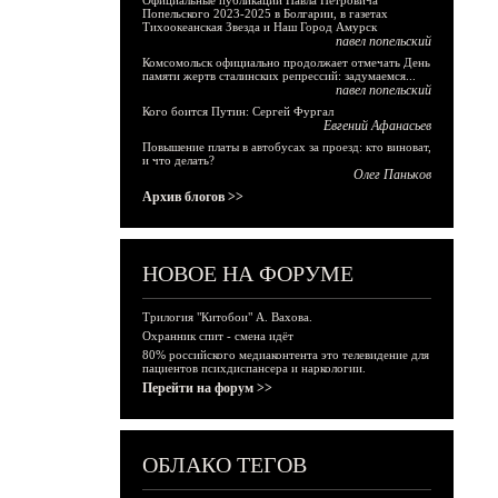
Официальные публикации Павла Петровича
Попельского 2023-2025 в Болгарии, в газетах
Тихоокеанская Звезда и Наш Город Амурск
павел попельский
Комсомольск официально продолжает отмечать День
памяти жертв сталинских репрессий: задумаемся...
павел попельский
Кого боится Путин: Сергей Фургал
Евгений Афанасьев
Повышение платы в автобусах за проезд: кто виноват,
и что делать?
Олег Паньков
Архив блогов >>
НОВОЕ НА ФОРУМЕ
Трилогия "Китобои" А. Вахова.
Охранник спит - смена идёт
80% российского медиаконтента это телевидение для
пациентов психдиспансера и наркологии.
Перейти на форум >>
ОБЛАКО ТЕГОВ