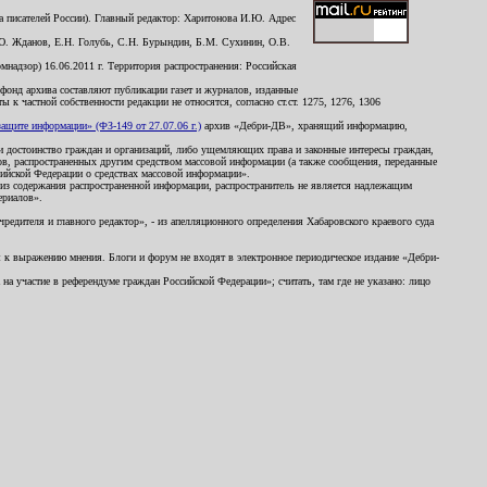
 писателей России). Главный редактор: Харитонова И.Ю. Адрес
Ю. Жданов, Е.Н. Голубь, С.Н. Бурындин, Б.М. Сухинин, О.В.
надзор) 16.06.2011 г. Территория распространения: Российская
й фонд архива составляют публикации газет и журналов, изданные
к частной собственности редакции не относятся, согласно ст.ст. 1275, 1276, 1306
щите информации» (ФЗ-149 от 27.07.06 г.)
архив «Дебри-ДВ», хранящий информацию,
ь и достоинство граждан и организаций, либо ущемляющих права и законные интересы граждан,
ов, распространенных другим средством массовой информации (а также сообщения, переданные
сийской Федерации о средствах массовой информации».
из содержания распространенной информации, распространитель не является надлежащим
ериалов».
редителя и главного редактор», - из апелляционного определения Хабаровского краевого суда
ны к выражению мнения. Блоги и форум не входят в электронное периодическое издание «Дебри-
а участие в референдуме граждан Российской Федерации»; считать, там где не указано: лицо