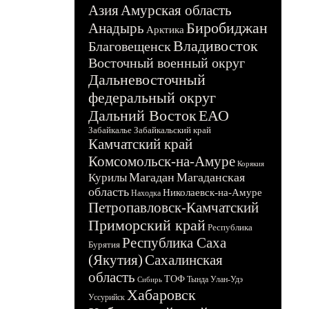
Азия
Амурская область
Биробиджан
Анадырь
Арктика
Владивосток
Благовещенск
Восточный военный округ
Дальневосточный
федеральный округ
Дальний Восток
ЕАО
Забайкалье
Забайкальский край
Камчатский край
Комсомольск-на-Амуре
Корякия
Магадан
Магаданская
Курилы
область
Николаевск-на-Амуре
Находка
Петропавловск-Камчатский
Приморский край
Республика
Республика Саха
Бурятия
(Якутия)
Сахалинская
область
ТОФ
Тында
Улан-Удэ
Сибирь
Хабаровск
Уссурийск