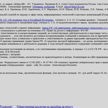
В» со знаком «Дебри-ДВ». 16+ Учредитель: Пронякин К.А. (член Союза журналистов России, член Союза
2296081. Электронная приемная:
Отправить сообщение
. E-mail:
editor@debri-dv.com
алах): К.А. Пронякин, И.Ю. Харитонова, А.Э. Мирмович, Ю.Н. Юрьев, Ю.В. Ковалев, Л.Н. Левина, А.
льной службой по надзору в сфере связи, информационных технологий и массовых коммуникаций (Роском
№ 125 «Об архивном деле в Российской Федерации»
, согласно п. 2 ст. 13 «Создание архивов». Основно
ется открытым в электронном виде, согласно п. 1 ст. 24 вышеобозначенного закона. Архивные документы 
ионных технологий и защиты информации»
Закона РФ «Об информации, информационных технологиях и о за
я основываются и работают на основании ст.8 «Право на доступ к информации» ФЗ-149.
 ответственности за распространение сведений, не соответствующих действительности и порочащих чест
урналиста: ...если они являются дословным воспроизведением сообщений и материалов или их фрагмент
орое может быть установлено и привлечено к ответственности за данное нарушение законодательства Рос
«О практике применения судами Закона РФ «О средствах массовой информации», «по делам, вытекающим 
вправе вмешиваться в деятельность редакции, в ходе которой определяется содержание сообщений и мат
одлежит возложению на авторов, а по опубликованию опровержения, в порядке ч.2 ст.152 ГК РФ - на уч
ожко, Н.В.Пестовой.
ереписку с авторами.
тственны, соответственно, исключительно их правообладатели и авторы. Комментарии на сайте приравне
я» Федерального закона от 12.06.2002 г. № 67-ФЗ «Об основных гарантиях избирательных прав и права н
ацию (обнародование) - едино - сайт, без оплаты - безвозмездно/бесплатно.
ии на актуальные темы, просветительские функции. Для мужчин и женщин. 16+ для детей старше 16 лет.