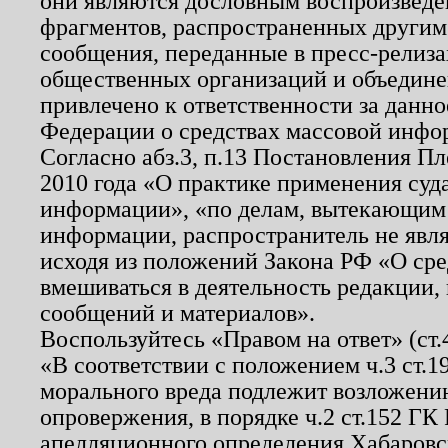
они являются дословным воспроизведе
фрагментов, распространенных другим
сообщения, переданные в пресс-релиза
общественных организаций и объединен
привлечено к ответственности за данн
Федерации о средствах массовой инфо
Согласно абз.3, п.13 Постановления П
2010 года «О практике применения суд
информации», «по делам, вытекающим
информации, распространитель не явл
исходя из положений Закона РФ «О ср
вмешиваться в деятельность редакции, 
сообщений и материалов».
Воспользуйтесь «Правом на ответ» (ст
«В соответствии с положением ч.3 ст.
морального вреда подлежит возложению
опровержения, в порядке ч.2 ст.152 ГК 
апелляционного определения Хабаровско