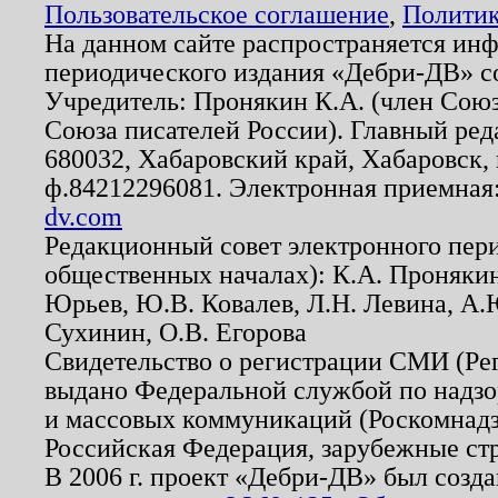
Пользовательское соглашение
,
Политик
На данном сайте распространяется ин
периодического издания «Дебри-ДВ» с
Учредитель: Пронякин К.А. (член Союз
Союза писателей России). Главный ред
680032, Хабаровский край, Хабаровск, п
ф.84212296081. Электронная приемная
dv.com
Редакционный совет электронного пер
общественных началах): К.А. Проняки
Юрьев, Ю.В. Ковалев, Л.Н. Левина, А.
Сухинин, О.В. Егорова
Свидетельство о регистрации СМИ (Р
выдано Федеральной службой по надзо
и массовых коммуникаций (Роскомнадзо
Российская Федерация, зарубежные ст
В 2006 г. проект «Дебри-ДВ» был созда