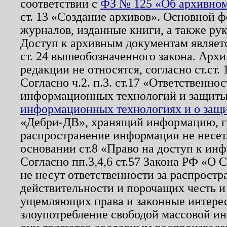
соответствии с
ФЗ № 125 «Об архивном
ст. 13 «Создание архивов». Основной ф
журналов, изданные книги, а также ру
Доступ к архивным документам являетс
ст. 24 вышеобозначенного закона. Арх
редакции не относятся, согласно ст.ст. 
Согласно ч.2. п.3. ст.17 «Ответственн
информационных технологий и защит
информационных технологиях и о защит
«Дебри-ДВ», хранящий информацию, гр
распространение информации не несет.
основании ст.8 «Право на доступ к ин
Согласно пп.3,4,6 ст.57 Закона РФ «О
не несут ответственности за распрост
действительности и порочащих честь и
ущемляющих права и законные интере
злоупотребление свободой массовой ин