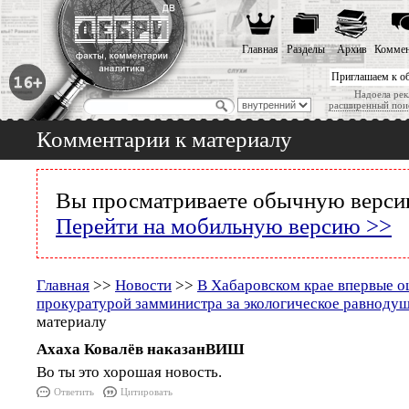
Главная
Разделы
Архив
Коммен
Приглашаем к о
Надоела рек
расширенный пои
Комментарии к материалу
Вы просматриваете обычную версию
Перейти на мобильную версию >>
Главная
>>
Новости
>>
В Хабаровском крае впервые 
прокуратурой замминистра за экологическое равноду
материалу
Ахаха Ковалёв наказанВИШ
Во ты это хорошая новость.
Ответить
Цитировать