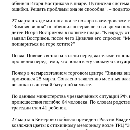
обвинял Игоря Вострикова в пиаре. Путинская система
ошибки. Решать проблемы она не способна", – подыто
27 марта в ходе митинга после пожара в кемеровском 
"Зимняя вишня" он обвинил потерявшего во время пожа
детей Игоря Вострикова в попытке пиара. "К народу отн
заявил Востриков, после чего Цивилев его спросил: "М
попиариться на горе хотите?"
Позже Цивилев встал на колени перед жителями города
прощения перед теми, кто попал в эту сложную ситуаци
Пожар в четырехэтажном торговом центре "Зимняя ви
произошел 25 марта. Согласно заявлению местных влас
возникло в детской батутной комнате.
По данным министерства чрезвычайных ситуаций РФ, в
происшествия погибло 64 человека. По словам родств
трагедии стал 41 ребенок.
27 марта в Кемерово побывал президент России Влади
возложил цветы к стихийному мемориалу возле ТРЦ "З