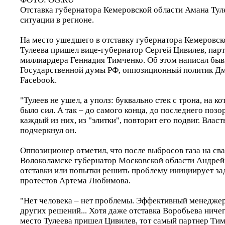
Отставка губернатора Кемеровской области Амана Тул
ситуации в регионе.
На место ушедшего в отставку губернатора Кемеровск
Тулеева пришел вице-губернатор Сергей Цивилев, пар
миллиардера Геннадия Тимченко. Об этом написал бы
Государственной думы РФ, оппозиционный политик Дм
Facebook.
"Тулеев не ушел, а уполз: буквально стек с трона, на к
было сил. А так – до самого конца, до последнего позо
каждый из них, из "элитки", повторит его подвиг. Власт
подчеркнул он.
Оппозиционер отметил, что после выбросов газа на св
Волоколамске губернатор Московской области Андрей
отставки или попытки решить проблему инициирует за
протестов Артема Любимова.
"Нет человека – нет проблемы. Эффективный менеджер
других решений... Хотя даже отставка Воробьева ничег
место Тулеева пришел Цивилев, тот самый партнер Тим