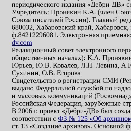
периодического издания «Дебри-ДВ» с
Учредитель: Пронякин К.А. (член Союз
Союза писателей России). Главный ред
680032, Хабаровский край, Хабаровск, п
ф.84212296081. Электронная приемная
dv.com
Редакционный совет электронного пер
общественных началах): К.А. Проняки
Юрьев, Ю.В. Ковалев, Л.Н. Левина, А.
Сухинин, О.В. Егорова
Свидетельство о регистрации СМИ (Р
выдано Федеральной службой по надзо
и массовых коммуникаций (Роскомнадзо
Российская Федерация, зарубежные ст
В 2006 г. проект «Дебри-ДВ» был созда
соответствии с
ФЗ № 125 «Об архивном
ст. 13 «Создание архивов». Основной ф