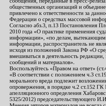
сообщения, переданные в пресс-релиза
общественных организаций и объединен
привлечено к ответственности за данн
Федерации о средствах массовой инфо
Согласно абз.3, п.13 Постановления П
2010 года «О практике применения суд
информации», «по делам, вытекающим
информации, распространитель не явл
исходя из положений Закона РФ «О ср
вмешиваться в деятельность редакции, 
сообщений и материалов».
Воспользуйтесь «Правом на ответ» (ст
«В соответствии с положением ч.3 ст.
морального вреда подлежит возложению
опровержения, в порядке ч.2 ст.152 ГК 
апелляционного определения Хабаровско
5325/2012) председательствующего И.И
Мнения авторов материалов не всегда 