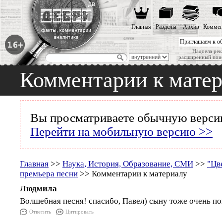
Главная
Разделы
Архив
Коммен
Приглашаем к о
Надоела рек
расширенный пои
Комментарии к мате
Вы просматриваете обычную версию
Перейти на мобильную версию >>
Главная
>>
Наука, История, Образование, СМИ
>>
"Цв
премьера песни
>> Комментарии к материалу
Людмила
Волшебная песня! спасибо, Павел) сыну тоже очень по
Ответить
Цитировать