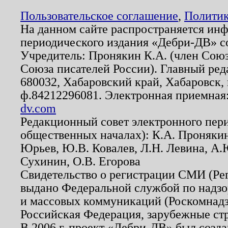
Пользовательское соглашение
,
Политик
На данном сайте распространяется ин
периодического издания «Дебри-ДВ» с
Учредитель: Пронякин К.А. (член Союз
Союза писателей России). Главный ред
680032, Хабаровский край, Хабаровск, п
ф.84212296081. Электронная приемная
dv.com
Редакционный совет электронного пер
общественных началах): К.А. Проняки
Юрьев, Ю.В. Ковалев, Л.Н. Левина, А.
Сухинин, О.В. Егорова
Свидетельство о регистрации СМИ (Р
выдано Федеральной службой по надзо
и массовых коммуникаций (Роскомнадзо
Российская Федерация, зарубежные ст
В 2006 г. проект «Дебри-ДВ» был созда