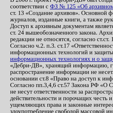
соответствии с
ФЗ № 125 «Об архивном
ст. 13 «Создание архивов». Основной ф
журналов, изданные книги, а также ру
Доступ к архивным документам являетс
ст. 24 вышеобозначенного закона. Арх
редакции не относятся, согласно ст.ст. 
Согласно ч.2. п.3. ст.17 «Ответственн
информационных технологий и защит
информационных технологиях и о защит
«Дебри-ДВ», хранящий информацию, гр
распространение информации не несет.
основании ст.8 «Право на доступ к ин
Согласно пп.3,4,6 ст.57 Закона РФ «О
не несут ответственности за распрост
действительности и порочащих честь и
ущемляющих права и законные интере
злоупотребление свободой массовой ин