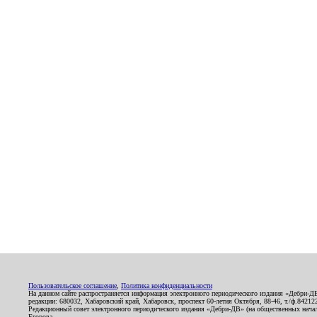
Пользовательское соглашение
,
Политика конфиденциальности
На данном сайте распространяется информация электронного периодического издания «Дебри-Д
редакции: 680032, Хабаровский край, Хабаровск, проспект 60-летия Октября, 88-46, т./ф.8421
Редакционный совет электронного периодического издания «Дебри-ДВ» (на общественных нач
Егорова