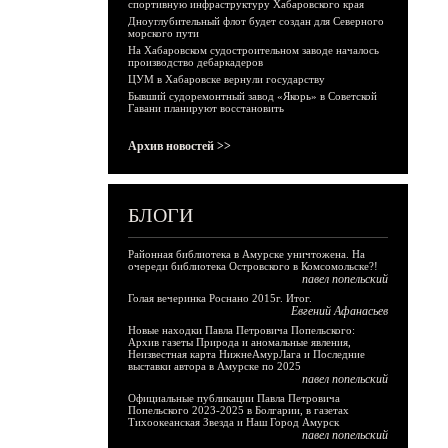
спортивную инфраструктуру Хабаровского края
Дноуглубительный флот будет создан для Северного
морского пути
На Хабаровском судостроительном заводе началось
производство дебаркадеров
ЦУМ в Хабаровске вернули государству
Бывший судоремонтный завод «Якорь» в Советской
Гавани планируют восстановить
Архив новостей >>
БЛОГИ
Районная библиотека в Амурске уничтожена. На
очереди библиотека Островского в Комсомольске?!
павел попельский
Голая вечеринка Роснано 2015г. Итог.
Евгений Афанасьев
Новые находки Павла Петровича Попельского:
Архив газеты Природа и аномальные явления,
Неизвестная карта НижнеАмурЛага и Последние
выставки автора в Амурске по 2025
павел попельский
Официальные публикации Павла Петровича
Попельского 2023-2025 в Болгарии, в газетах
Тихоокеанская Звезда и Наш Город Амурск
павел попельский