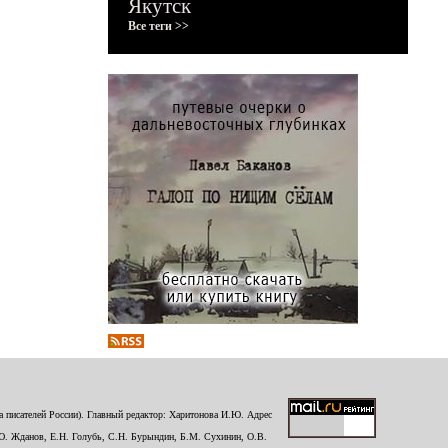
Якутск
Все теги >>
 писателей России). Главный редактор: Харитонова И.Ю. Адрес
Ю. Жданов, Е.Н. Голубь, С.Н. Бурындин, Б.М. Сухинин, О.В.