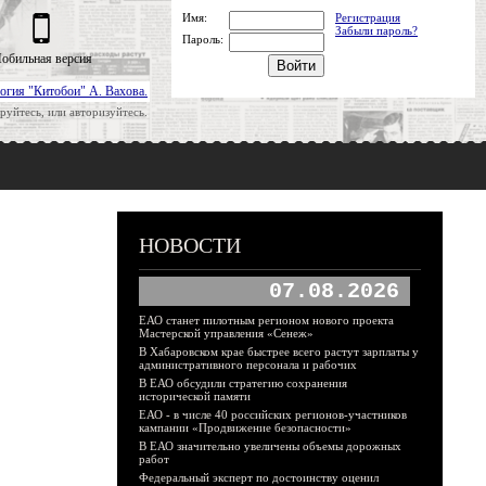
Имя:
Регистрация
Забыли пароль?
Пароль:
обильная версия
огия "Китобои" А. Вахова.
руйтесь, или авторизуйтесь.
НОВОСТИ
07.08.2026
ЕАО станет пилотным регионом нового проекта
Мастерской управления «Сенеж»
В Хабаровском крае быстрее всего растут зарплаты у
административного персонала и рабочих
В ЕАО обсудили стратегию сохранения
исторической памяти
ЕАО - в числе 40 российских регионов-участников
кампании «Продвижение безопасности»
В ЕАО значительно увеличены объемы дорожных
работ
Федеральный эксперт по достоинству оценил