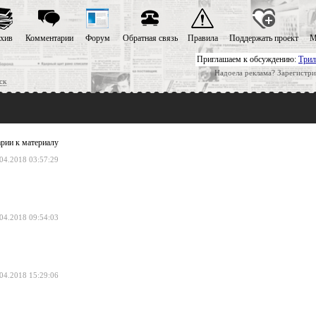
хив
Комментарии
Форум
Обратная связь
Правила
Поддержать проект
М
Приглашаем к обсуждению:
Трил
Надоела реклама? Зарегистри
ск
рии к материалу
04.2018 03:57:29
04.2018 09:54:03
04.2018 15:29:06