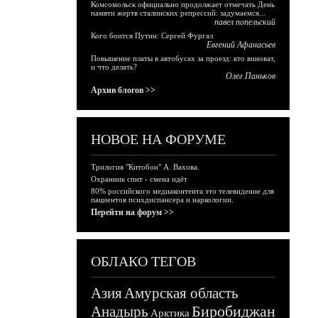
Комсомольск официально продолжает отмечать День
памяти жертв сталинских репрессий: задумаемся...
павел попельский
Кого боится Путин: Сергей Фургал
Евгений Афанасьев
Повышение платы в автобусах за проезд: кто виноват,
и что делать?
Олег Паньков
Архив блогов >>
НОВОЕ НА ФОРУМЕ
Трилогия "Китобои" А. Вахова.
Охранник спит - смена идёт
80% российского медиаконтента это телевидение для
пациентов психдиспансера и наркологии.
Перейти на форум >>
ОБЛАКО ТЕГОВ
Азия
Амурская область
Биробиджан
Анадырь
Арктика