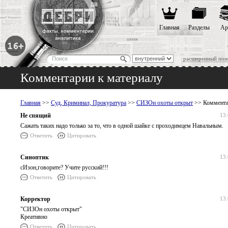
Главная
Разделы
Ар
расширенный пои
Комментарии к материалу
Главная
>>
Суд, Криминал, Прокуратура
>>
СИЗОн охоты открыт
>> Коммента
Не спящий
13.
Сажать таких надо только за то, что в одной шайке с проходимцем Навальным.
Ответить
Цитировать
Синоптик
13.
сИзон,говорите? Учите русский!!!
Ответить
Цитировать
Корректор
13.
"СИЗОн охоты открыт"
Креативно
Ответить
Цитировать