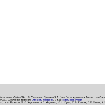
В» со знаком «Дебри-ДВ». 16+ Учредитель: Пронякин К.А. (член Союза журналистов России, член Союза
2296081. Электронная приемная:
Отправить сообщение
. E-mail:
editor@debri-dv.com
алах): К.А. Пронякин, И.Ю. Харитонова, А.Э. Мирмович, Ю.Н. Юрьев, Ю.В. Ковалев, Л.Н. Левина, А.