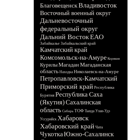
Владивосток
Благовещенск
Восточный военный округ
Дальневосточный
федеральный округ
Дальний Восток
ЕАО
Забайкалье
Забайкальский край
Камчатский край
Комсомольск-на-Амуре
Корякия
Магадан
Магаданская
Курилы
область
Николаевск-на-Амуре
Находка
Петропавловск-Камчатский
Приморский край
Республика
Республика Саха
Бурятия
(Якутия)
Сахалинская
область
ТОФ
Тында
Улан-Удэ
Сибирь
Хабаровск
Уссурийск
Хабаровский край
Чита
Чукотка
Южно-Сахалинск