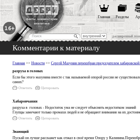
Главная
Разделы
Ар
расширенный пои
Комментарии к материалу
Главная
>>
Новости
>>
Сергей Мазунин переизбран председателем хабаровско
разруха в головах
Если бы этого мазунина вместе с так называемой опорой россии не существовал
самих?
Ответить
Цитировать
Хабаровчанин
разруха в головах - Недостаток ума не следует объяснять недостатком знаний
Глупцы замечают только промахи людей и не обращают внимания на их достоинст
Ответить
Цитировать
Знающий
Пускай он лучше расскажет как отжал в своё время Опору у Калинина.Переизбр