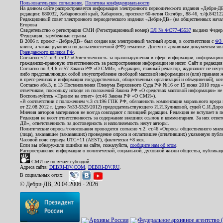
Пользовательское соглашение
,
Политика конфиденциальности
На данном сайте распространяется информация электронного периодического издания «Дебри-Д
редакции: 680032, Хабаровский край, Хабаровск, проспект 60-летия Октября, 88-46, т./ф.8421
Редакционный совет электронного периодического издания «Дебри-ДВ» (на общественных нач
Егорова
Свидетельство о регистрации СМИ (Регистрационный номер)
ЭЛ № ФС77-45537
выдано Федера
Федерация, зарубежные страны.
В 2006 г. проект «Дебри-ДВ» был создан как электронный частный архив, в соответствии с
ФЗ 
книги, а также рукописи по дальневосточной (РФ) тематике. Доступ к архивным документам явля
Гражданского кодекса РФ
.
Согласно ч.2. п.3. ст.17 «Ответственность за правонарушения в сфере информации, информац
гражданско-правовую ответственность за распространение информации не несет. Сайт и редакци
Согласно пп.3,4,6 ст.57 Закона РФ «О СМИ», «Редакция, главный редактор, журналист не несут
либо представляющих собой злоупотребление свободой массовой информации и (или) правами ж
в пресс-релизах и информация государственных, общественных организаций и объединений), кот
Согласно абз.3, п.13 Постановления Пленума Верховного Суда РФ №16 от 15 июня 2010 года 
ответчиком, поскольку исходя из положений Закона РФ «О средствах массовой информации» не 
Воспользуйтесь «Правом на ответ» (ст.46 Закона РФ «О СМИ»).
«В соответствии с положением ч.3 ст.196 ГПК РФ, обязанность компенсации морального вреда п
от 22.08.2012 г. (дело №33-5325/2012) председательствующего И.И.Куликовой, судей С.И.Дор
Мнения авторов материалов не всегда совпадают с позицией редакции. Редакция не вступает в п
Редакция не несет ответственность за содержание внешних ссылок и комментариев. За них отве
ДВ», ответственность за достоверность и наполняемость несут авторы.
Политические опросы/голосования проводятся согласно ч.2. ст.46 «Опросы общественного мнени
(лица), заказавшее (заказавших) проведение опроса и оплатившее (оплативших) указанную публик
Часовой пояс сервера UTC+11 (AEST), фактически +8 мск.
Если вы обнаружили ошибки на сайте, пожалуйста,
сообщите нам об этом
.
Распространение информации о политической, социальной, духовной жизни общества, публикац
СМИ не получает субсидий.
Адреса сайта:
DEBRI-DV.COM
,
DEBRI-DV.RU
.
В социальных сетях:
© Дебри-ДВ, 20.04.2006 - 2026