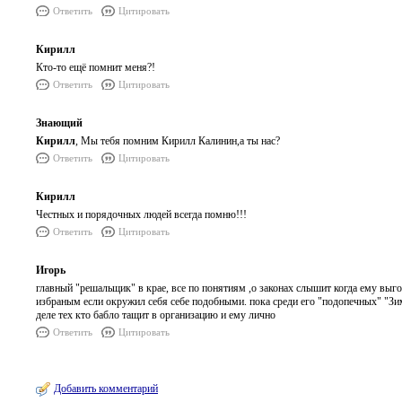
Ответить
Цитировать
Кирилл
Кто-то ещё помнит меня?!
Ответить
Цитировать
Знающий
Кирилл
, Мы тебя помним Кирилл Калинин,а ты нас?
Ответить
Цитировать
Кирилл
Честных и порядочных людей всегда помню!!!
Ответить
Цитировать
Игорь
главный "решальщик" в крае, все по понятиям ,о законах слышит когда ему выго
избраным если окружил себя себе подобными. пока среди его "подопечных" "Зим
деле тех кто бабло тащит в организацию и ему лично
Ответить
Цитировать
Добавить комментарий