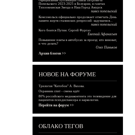
Официальные публикации Павла Петровича
Попельского 2023-2025 в Болгарии, в газетах
Тихоокеанская Звезда и Наш Город Амурск
павел попельский
Комсомольск официально продолжает отмечать День
памяти жертв сталинских репрессий: задумаемся...
павел попельский
Кого боится Путин: Сергей Фургал
Евгений Афанасьев
Повышение платы в автобусах за проезд: кто виноват,
и что делать?
Олег Паньков
Архив блогов >>
НОВОЕ НА ФОРУМЕ
Трилогия "Китобои" А. Вахова.
Охранник спит - смена идёт
80% российского медиаконтента это телевидение для
пациентов психдиспансера и наркологии.
Перейти на форум >>
ОБЛАКО ТЕГОВ