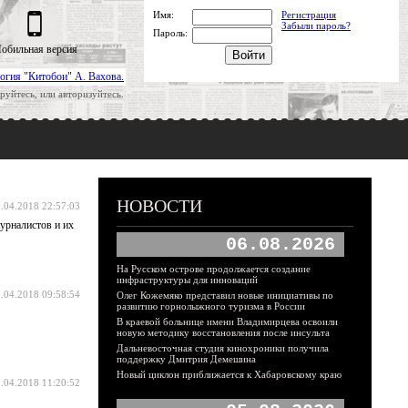
Имя:
Регистрация
Забыли пароль?
Пароль:
обильная версия
огия "Китобои" А. Вахова.
руйтесь, или авторизуйтесь.
НОВОСТИ
.04.2018 22:57:03
журналистов и их
06.08.2026
На Русском острове продолжается создание
инфраструктуры для инноваций
.04.2018 09:58:54
Олег Кожемяко представил новые инициативы по
развитию горнолыжного туризма в России
В краевой больнице имени Владимирцева освоили
новую методику восстановления после инсульта
Дальневосточная студия кинохроники получила
поддержку Дмитрия Демешина
Новый циклон приближается к Хабаровскому краю
.04.2018 11:20:52