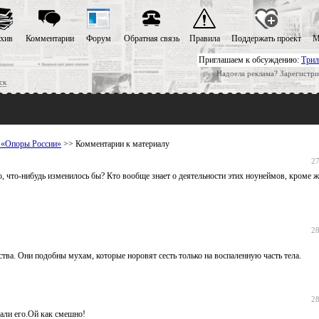
хив
Комментарии
Форум
Обратная связь
Правила
Поддержать проект
М
Приглашаем к обсуждению:
Трил
Надоела реклама? Зарегистри
ск
й «Опоры России»
>> Комментарии к материалу
27
о, что-нибудь изменилось бы? Кто вообще знает о деятельности этих ноунеймов, кроме 
28
ва. Они подобны мухам, которые норовят сесть только на воспаленную часть тела.
28
али его.Ой как смешно!