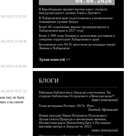
05.08.2026
В Биробиджане прошел мастер-класс стилиста
международного уровня Алекса Датского
.04.2018 12:07:03
В Хабаровском крае подготовились к возможному
повышению уровня Амура
Более 40 социальных выплат проиндексируют в
Хабаровском крае в 2027 году
Более 1 000 тонн бензина и дизтоплива доставили в
северные территории Хабаровского края
.04.2018 13:39:40
Бесплатную сеть Wi-Fi запустили на площади имени
Ленина в Хабаровске
Архив новостей >>
.04.2018 14:49:00
БЛОГИ
.04.2018 18:57:33
Районная библиотека в Амурске уничтожена. На
очереди библиотека Островского в Комсомольске?!
как ему не быть
павел попельский
еных а на самом
Голая вечеринка Роснано 2015г. Итог.
Евгений Афанасьев
Новые находки Павла Петровича Попельского:
Архив газеты Природа и аномальные явления,
Неизвестная карта НижнеАмурЛага и Последние
выставки автора в Амурске по 2025
павел попельский