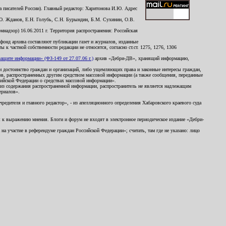
 писателей России). Главный редактор: Харитонова И.Ю. Адрес
Ю. Жданов, Е.Н. Голубь, С.Н. Бурындин, Б.М. Сухинин, О.В.
надзор) 16.06.2011 г. Территория распространения: Российская
й фонд архива составляют публикации газет и журналов, изданные
к частной собственности редакции не относятся, согласно ст.ст. 1275, 1276, 1306
щите информации» (ФЗ-149 от 27.07.06 г.)
архив «Дебри-ДВ», хранящий информацию,
ь и достоинство граждан и организаций, либо ущемляющих права и законные интересы граждан,
ов, распространенных другим средством массовой информации (а также сообщения, переданные
сийской Федерации о средствах массовой информации».
из содержания распространенной информации, распространитель не является надлежащим
ериалов».
редителя и главного редактор», - из апелляционного определения Хабаровского краевого суда
ны к выражению мнения. Блоги и форум не входят в электронное периодическое издание «Дебри-
а участие в референдуме граждан Российской Федерации»; считать, там где не указано: лицо