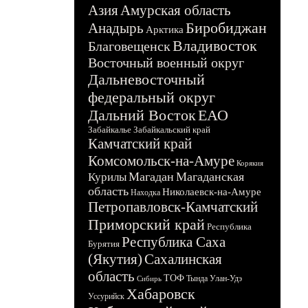
Азия
Амурская область
Биробиджан
Анадырь
Арктика
Владивосток
Благовещенск
Восточный военный округ
Дальневосточный
федеральный округ
Дальний Восток
ЕАО
Забайкалье
Забайкальский край
Камчатский край
Комсомольск-на-Амуре
Корякия
Магадан
Магаданская
Курилы
область
Николаевск-на-Амуре
Находка
Петропавловск-Камчатский
Приморский край
Республика
Республика Саха
Бурятия
(Якутия)
Сахалинская
область
ТОФ
Тында
Улан-Удэ
Сибирь
Хабаровск
Уссурийск