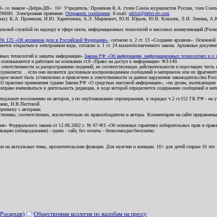
В» со знаком «Дебри-ДВ». 16+ Учредитель: Пронякин К.А. (член Союза журналистов России, член Союза
2296081. Электронная приемная:
Отправить сообщение
. E-mail:
editor@debri-dv.com
алах): К.А. Пронякин, И.Ю. Харитонова, А.Э. Мирмович, Ю.Н. Юрьев, Ю.В. Ковалев, Л.Н. Левина, А.
льной службой по надзору в сфере связи, информационных технологий и массовых коммуникаций (Роском
№ 125 «Об архивном деле в Российской Федерации»
, согласно п. 2 ст. 13 «Создание архивов». Основно
ется открытым в электронном виде, согласно п. 1 ст. 24 вышеобозначенного закона. Архивные документы 
ионных технологий и защиты информации»
Закона РФ «Об информации, информационных технологиях и о за
я основываются и работают на основании ст.8 «Право на доступ к информации» ФЗ-149.
 ответственности за распространение сведений, не соответствующих действительности и порочащих чест
урналиста: ...если они являются дословным воспроизведением сообщений и материалов или их фрагмент
орое может быть установлено и привлечено к ответственности за данное нарушение законодательства Рос
«О практике применения судами Закона РФ «О средствах массовой информации», «по делам, вытекающим 
вправе вмешиваться в деятельность редакции, в ходе которой определяется содержание сообщений и мат
одлежит возложению на авторов, а по опубликованию опровержения, в порядке ч.2 ст.152 ГК РФ - на уч
ожко, Н.В.Пестовой.
ереписку с авторами.
тственны, соответственно, исключительно их правообладатели и авторы. Комментарии на сайте приравне
я» Федерального закона от 12.06.2002 г. № 67-ФЗ «Об основных гарантиях избирательных прав и права н
ацию (обнародование) - едино - сайт, без оплаты - безвозмездно/бесплатно.
ии на актуальные темы, просветительские функции. Для мужчин и женщин. 16+ для детей старше 16 лет.