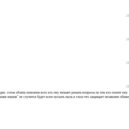
28
28
28
28
дно. готов облить помоями всех кто ему мешает решать вопросы по тем кто платит ему. 
няя вишня" не случится будет всем пускать пыль в глаза что защищает незаконно обиж