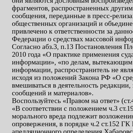
они являются дословным воспроизведе
фрагментов, распространенных другим
сообщения, переданные в пресс-релиза
общественных организаций и объединен
привлечено к ответственности за данн
Федерации о средствах массовой инфо
Согласно абз.3, п.13 Постановления П
2010 года «О практике применения суд
информации», «по делам, вытекающим
информации, распространитель не явл
исходя из положений Закона РФ «О ср
вмешиваться в деятельность редакции, 
сообщений и материалов».
Воспользуйтесь «Правом на ответ» (ст
«В соответствии с положением ч.3 ст.
морального вреда подлежит возложению
опровержения, в порядке ч.2 ст.152 ГК 
апелляционного определения Хабаровско