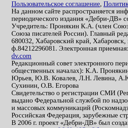
Пользовательское соглашение
,
Политик
На данном сайте распространяется ин
периодического издания «Дебри-ДВ» с
Учредитель: Пронякин К.А. (член Союз
Союза писателей России). Главный ред
680032, Хабаровский край, Хабаровск, п
ф.84212296081. Электронная приемная
dv.com
Редакционный совет электронного пер
общественных началах): К.А. Проняки
Юрьев, Ю.В. Ковалев, Л.Н. Левина, А.
Сухинин, О.В. Егорова
Свидетельство о регистрации СМИ (Р
выдано Федеральной службой по надзо
и массовых коммуникаций (Роскомнадзо
Российская Федерация, зарубежные ст
В 2006 г. проект «Дебри-ДВ» был созда