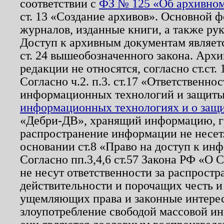
соответствии с
ФЗ № 125 «Об архивном
ст. 13 «Создание архивов». Основной ф
журналов, изданные книги, а также ру
Доступ к архивным документам являетс
ст. 24 вышеобозначенного закона. Арх
редакции не относятся, согласно ст.ст. 
Согласно ч.2. п.3. ст.17 «Ответственн
информационных технологий и защит
информационных технологиях и о защит
«Дебри-ДВ», хранящий информацию, гр
распространение информации не несет.
основании ст.8 «Право на доступ к ин
Согласно пп.3,4,6 ст.57 Закона РФ «О
не несут ответственности за распрост
действительности и порочащих честь и
ущемляющих права и законные интере
злоупотребление свободой массовой ин