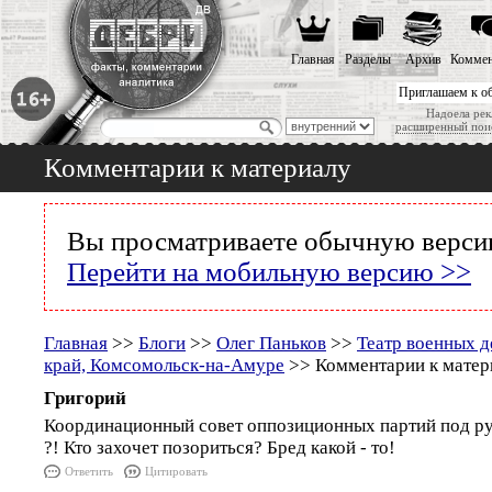
Главная
Разделы
Архив
Коммен
Приглашаем к о
Надоела рек
расширенный пои
Комментарии к материалу
Вы просматриваете обычную версию
Перейти на мобильную версию >>
Главная
>>
Блоги
>>
Олег Паньков
>>
Театр военных д
край, Комсомольск-на-Амуре
>> Комментарии к матер
Григорий
Координационный совет оппозиционных партий под р
?! Кто захочет позориться? Бред какой - то!
Ответить
Цитировать