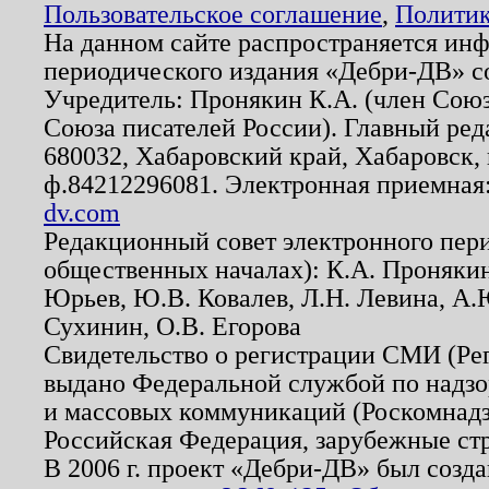
Пользовательское соглашение
,
Политик
На данном сайте распространяется ин
периодического издания «Дебри-ДВ» с
Учредитель: Пронякин К.А. (член Союз
Союза писателей России). Главный ред
680032, Хабаровский край, Хабаровск, п
ф.84212296081. Электронная приемная
dv.com
Редакционный совет электронного пер
общественных началах): К.А. Проняки
Юрьев, Ю.В. Ковалев, Л.Н. Левина, А.
Сухинин, О.В. Егорова
Свидетельство о регистрации СМИ (Р
выдано Федеральной службой по надзо
и массовых коммуникаций (Роскомнадзо
Российская Федерация, зарубежные ст
В 2006 г. проект «Дебри-ДВ» был созда