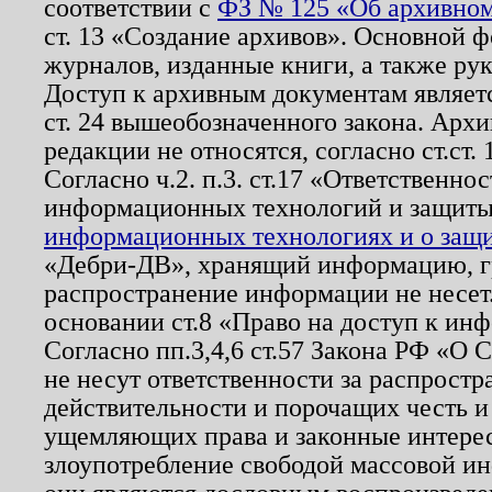
соответствии с
ФЗ № 125 «Об архивном
ст. 13 «Создание архивов». Основной ф
журналов, изданные книги, а также ру
Доступ к архивным документам являетс
ст. 24 вышеобозначенного закона. Арх
редакции не относятся, согласно ст.ст. 
Согласно ч.2. п.3. ст.17 «Ответственн
информационных технологий и защит
информационных технологиях и о защит
«Дебри-ДВ», хранящий информацию, гр
распространение информации не несет.
основании ст.8 «Право на доступ к ин
Согласно пп.3,4,6 ст.57 Закона РФ «О
не несут ответственности за распрост
действительности и порочащих честь и
ущемляющих права и законные интере
злоупотребление свободой массовой ин