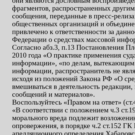
они являются дословным воспроизведе
фрагментов, распространенных другим
сообщения, переданные в пресс-релиза
общественных организаций и объединен
привлечено к ответственности за данн
Федерации о средствах массовой инфо
Согласно абз.3, п.13 Постановления П
2010 года «О практике применения суд
информации», «по делам, вытекающим
информации, распространитель не явл
исходя из положений Закона РФ «О ср
вмешиваться в деятельность редакции, 
сообщений и материалов».
Воспользуйтесь «Правом на ответ» (ст
«В соответствии с положением ч.3 ст.
морального вреда подлежит возложению
опровержения, в порядке ч.2 ст.152 ГК 
апелляционного определения Хабаровско