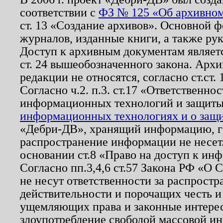
соответствии с
ФЗ № 125 «Об архивном
ст. 13 «Создание архивов». Основной ф
журналов, изданные книги, а также ру
Доступ к архивным документам являетс
ст. 24 вышеобозначенного закона. Арх
редакции не относятся, согласно ст.ст. 
Согласно ч.2. п.3. ст.17 «Ответственн
информационных технологий и защит
информационных технологиях и о защит
«Дебри-ДВ», хранящий информацию, гр
распространение информации не несет.
основании ст.8 «Право на доступ к ин
Согласно пп.3,4,6 ст.57 Закона РФ «О
не несут ответственности за распрост
действительности и порочащих честь и
ущемляющих права и законные интере
злоупотребление свободой массовой ин