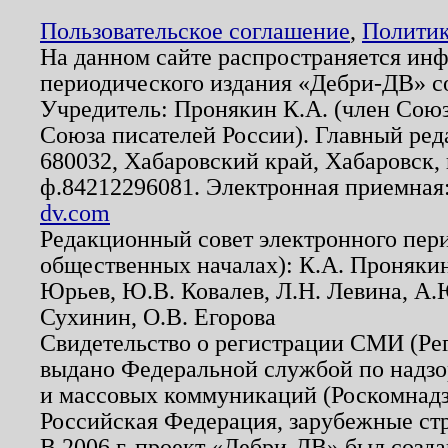
Пользовательское соглашение
,
Политик
На данном сайте распространяется ин
периодического издания «Дебри-ДВ» с
Учредитель: Пронякин К.А. (член Союз
Союза писателей России). Главный ред
680032, Хабаровский край, Хабаровск, п
ф.84212296081. Электронная приемная
dv.com
Редакционный совет электронного пер
общественных началах): К.А. Проняки
Юрьев, Ю.В. Ковалев, Л.Н. Левина, А.
Сухинин, О.В. Егорова
Свидетельство о регистрации СМИ (Р
выдано Федеральной службой по надзо
и массовых коммуникаций (Роскомнадзо
Российская Федерация, зарубежные ст
В 2006 г. проект «Дебри-ДВ» был созда