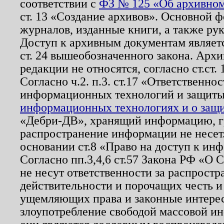
соответствии с
ФЗ № 125 «Об архивном
ст. 13 «Создание архивов». Основной ф
журналов, изданные книги, а также ру
Доступ к архивным документам являетс
ст. 24 вышеобозначенного закона. Арх
редакции не относятся, согласно ст.ст. 
Согласно ч.2. п.3. ст.17 «Ответственн
информационных технологий и защит
информационных технологиях и о защит
«Дебри-ДВ», хранящий информацию, гр
распространение информации не несет.
основании ст.8 «Право на доступ к ин
Согласно пп.3,4,6 ст.57 Закона РФ «О
не несут ответственности за распрост
действительности и порочащих честь и
ущемляющих права и законные интере
злоупотребление свободой массовой ин