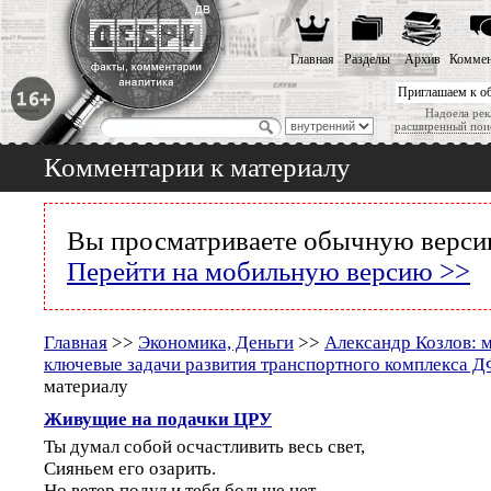
Главная
Разделы
Архив
Коммен
Приглашаем к о
Надоела рек
расширенный пои
Комментарии к материалу
Вы просматриваете обычную версию
Перейти на мобильную версию >>
Главная
>>
Экономика, Деньги
>>
Александр Козлов: 
ключевые задачи развития транспортного комплекса 
материалу
Живущие на подачки ЦРУ
Ты думал собой осчастливить весь свет,
Сияньем его озарить.
Но ветер подул и тебя больше нет