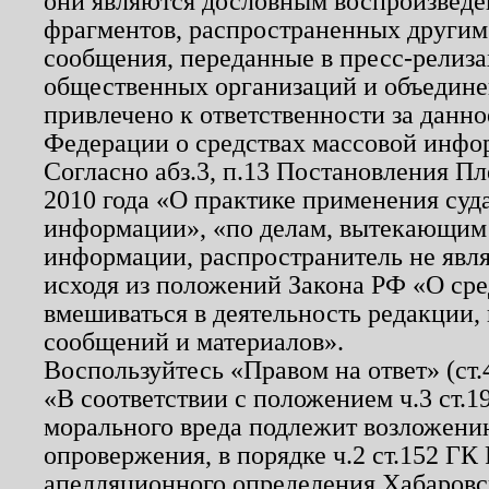
они являются дословным воспроизведе
фрагментов, распространенных другим
сообщения, переданные в пресс-релиза
общественных организаций и объединен
привлечено к ответственности за данн
Федерации о средствах массовой инфо
Согласно абз.3, п.13 Постановления П
2010 года «О практике применения суд
информации», «по делам, вытекающим
информации, распространитель не явл
исходя из положений Закона РФ «О ср
вмешиваться в деятельность редакции, 
сообщений и материалов».
Воспользуйтесь «Правом на ответ» (ст
«В соответствии с положением ч.3 ст.
морального вреда подлежит возложению
опровержения, в порядке ч.2 ст.152 ГК 
апелляционного определения Хабаровско