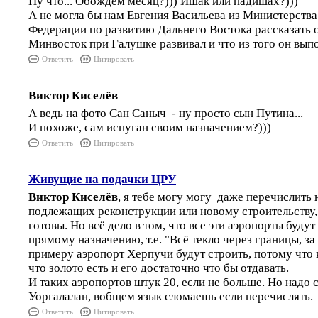
Ну что... Обождём месяц?))) Ишак или падишах?)))
А не могла бы нам Евгения Васильева из Министерства
Федерации по развитию Дальнего Востока рассказать о
Минвосток при Галушке развивал и что из того он вып
Ответить
Цитировать
Виктор Киселёв
А ведь на фото Сан Саныч - ну просто сын Путина...
И похоже, сам испуган своим назначением?)))
Ответить
Цитировать
Живущие на подачки ЦРУ
Виктор Киселёв
, я тебе могу могу даже перечислить
подлежащих реконструкции или новому строительству,
готовы. Но всё дело в том, что все эти аэропорты будут
прямому назначению, т.е. "Всё текло через границы, за 
примеру аэропорт Херпучи будут строить, потому что к
что золото есть и его достаточно что бы отдавать.
И таких аэропортов штук 20, если не больше. Но надо с
Уоргалалан, вобщем язык сломаешь если перечислять.
Ответить
Цитировать