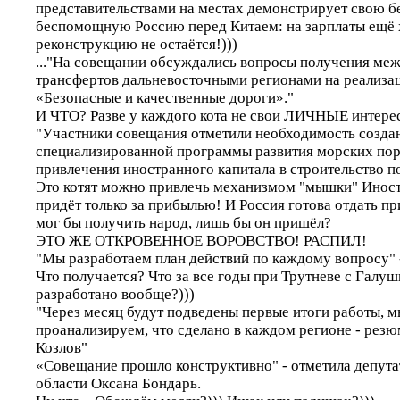
представительствами на местах демонстрирует свою б
беспомощную Россию перед Китаем: на зарплаты ещё х
реконструкцию не остаётся!)))
..."На совещании обсуждались вопросы получения м
трансфертов дальневосточными регионами на реализ
«Безопасные и качественные дороги»."
И ЧТО? Разве у каждого кота не свои ЛИЧНЫЕ интере
"Участники совещания отметили необходимость созда
специализированной программы развития морских пор
привлечения иностранного капитала в строительство п
Это котят можно привлечь механизмом "мышки" Инос
придёт только за прибылью! И Россия готова отдать п
мог бы получить народ, лишь бы он пришёл?
ЭТО ЖЕ ОТКРОВЕННОЕ ВОРОВСТВО! РАСПИЛ!
"Мы разработаем план действий по каждому вопросу" 
Что получается? Что за все годы при Трутневе с Галуш
разработано вообще?)))
"Через месяц будут подведены первые итоги работы, м
проанализируем, что сделано в каждом регионе - рез
Козлов"
«Совещание прошло конструктивно" - отметила депута
области Оксана Бондарь.