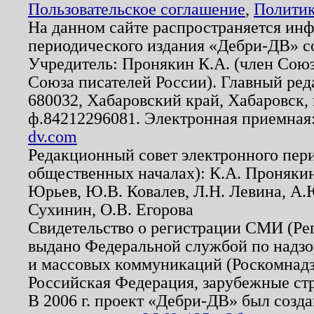
Пользовательское соглашение
,
Политик
На данном сайте распространяется ин
периодического издания «Дебри-ДВ» с
Учредитель: Пронякин К.А. (член Союз
Союза писателей России). Главный ред
680032, Хабаровский край, Хабаровск, п
ф.84212296081. Электронная приемная
dv.com
Редакционный совет электронного пер
общественных началах): К.А. Проняки
Юрьев, Ю.В. Ковалев, Л.Н. Левина, А.
Сухинин, О.В. Егорова
Свидетельство о регистрации СМИ (Р
выдано Федеральной службой по надзо
и массовых коммуникаций (Роскомнадзо
Российская Федерация, зарубежные ст
В 2006 г. проект «Дебри-ДВ» был созда