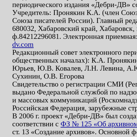
периодического издания «Дебри-ДВ» с
Учредитель: Пронякин К.А. (член Союз
Союза писателей России). Главный ред
680032, Хабаровский край, Хабаровск, п
ф.84212296081. Электронная приемная
dv.com
Редакционный совет электронного пер
общественных началах): К.А. Проняки
Юрьев, Ю.В. Ковалев, Л.Н. Левина, А.
Сухинин, О.В. Егорова
Свидетельство о регистрации СМИ (Р
выдано Федеральной службой по надзо
и массовых коммуникаций (Роскомнадзо
Российская Федерация, зарубежные ст
В 2006 г. проект «Дебри-ДВ» был созда
соответствии с
ФЗ № 125 «Об архивном
ст. 13 «Создание архивов». Основной ф