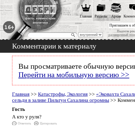
Главная
Разделы
Архив
Коммен
Приглашаем к о
Надоела рек
расширенный пои
Комментарии к материалу
Вы просматриваете обычную версию
Перейти на мобильную версию >>
Главная
>>
Катастрофы, Экология
>>
«Эковахта Сахал
сельди в заливе Пильтун Сахалина огромны
>> Коммент
Гость
А кто у руля?
Ответить
Цитировать