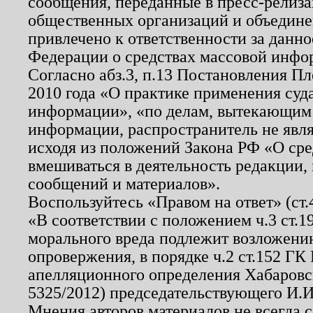
сообщения, переданные в пресс-релиза
общественных организаций и объединен
привлечено к ответственности за данн
Федерации о средствах массовой инфо
Согласно абз.3, п.13 Постановления П
2010 года «О практике применения суд
информации», «по делам, вытекающим
информации, распространитель не явл
исходя из положений Закона РФ «О ср
вмешиваться в деятельность редакции, 
сообщений и материалов».
Воспользуйтесь «Правом на ответ» (ст
«В соответствии с положением ч.3 ст.
морального вреда подлежит возложению
опровержения, в порядке ч.2 ст.152 ГК 
апелляционного определения Хабаровско
5325/2012) председательствующего И.И
Мнения авторов материалов не всегда 