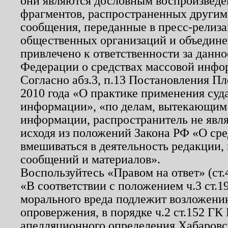
они являются дословным воспроизведе
фрагментов, распространенных другим
сообщения, переданные в пресс-релиза
общественных организаций и объединен
привлечено к ответственности за данн
Федерации о средствах массовой инфо
Согласно абз.3, п.13 Постановления П
2010 года «О практике применения суд
информации», «по делам, вытекающим
информации, распространитель не явл
исходя из положений Закона РФ «О ср
вмешиваться в деятельность редакции, 
сообщений и материалов».
Воспользуйтесь «Правом на ответ» (ст
«В соответствии с положением ч.3 ст.
морального вреда подлежит возложению
опровержения, в порядке ч.2 ст.152 ГК 
апелляционного определения Хабаровско