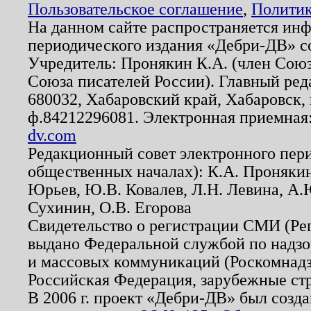
Пользовательское соглашение
,
Политик
На данном сайте распространяется ин
периодического издания «Дебри-ДВ» с
Учредитель: Пронякин К.А. (член Союз
Союза писателей России). Главный ред
680032, Хабаровский край, Хабаровск, п
ф.84212296081. Электронная приемная
dv.com
Редакционный совет электронного пер
общественных началах): К.А. Проняки
Юрьев, Ю.В. Ковалев, Л.Н. Левина, А.
Сухинин, О.В. Егорова
Свидетельство о регистрации СМИ (Р
выдано Федеральной службой по надзо
и массовых коммуникаций (Роскомнадзо
Российская Федерация, зарубежные ст
В 2006 г. проект «Дебри-ДВ» был созда