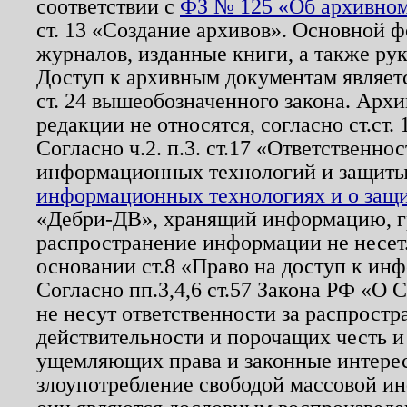
соответствии с
ФЗ № 125 «Об архивном
ст. 13 «Создание архивов». Основной ф
журналов, изданные книги, а также ру
Доступ к архивным документам являетс
ст. 24 вышеобозначенного закона. Арх
редакции не относятся, согласно ст.ст. 
Согласно ч.2. п.3. ст.17 «Ответственн
информационных технологий и защит
информационных технологиях и о защит
«Дебри-ДВ», хранящий информацию, гр
распространение информации не несет.
основании ст.8 «Право на доступ к ин
Согласно пп.3,4,6 ст.57 Закона РФ «О
не несут ответственности за распрост
действительности и порочащих честь и
ущемляющих права и законные интере
злоупотребление свободой массовой ин