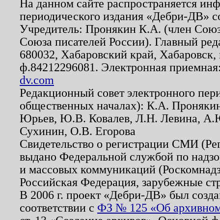
На данном сайте распространяется ин
периодического издания «Дебри-ДВ» с
Учредитель: Пронякин К.А. (член Союз
Союза писателей России). Главный ред
680032, Хабаровский край, Хабаровск, п
ф.84212296081. Электронная приемная
dv.com
Редакционный совет электронного пер
общественных началах): К.А. Проняки
Юрьев, Ю.В. Ковалев, Л.Н. Левина, А.
Сухинин, О.В. Егорова
Свидетельство о регистрации СМИ (Р
выдано Федеральной службой по надзо
и массовых коммуникаций (Роскомнадзо
Российская Федерация, зарубежные ст
В 2006 г. проект «Дебри-ДВ» был созда
соответствии с
ФЗ № 125 «Об архивном