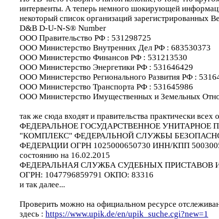
интервенты. А теперь немного шокирующей информац
некоторый список организаций зарегистрированных В
D&B D-U-N-S® Number
ООО Правительство РФ : 531298725
ООО Министерство Внутренних Дел РФ : 683530373
ООО Министерство Финансов РФ : 531213530
ООО Министерство Энергетики РФ : 531646429
ООО Министерство Регионального Развития РФ : 5316
ООО Министерство Транспорта РФ : 531645986
ООО Министерство Имущественных и Земельных Отно
так же сюда входят и правительства практически всех 
ФЕДЕРАЛЬНОЕ ГОСУДАРСТВЕННОЕ УНИТАРНОЕ 
"КОМПЛЕКС" ФЕДЕРАЛЬНОЙ СЛУЖБЫ БЕЗОПАСН
ФЕДЕРАЦИИ ОГРН 1025000650730 ИНН/КПП 5003005
состоянию на 16.02.2015
ФЕДЕРАЛЬНАЯ СЛУЖБА СУДЕБНЫХ ПРИСТАВОВ ИН
ОГРН: 1047796859791 ОКПО: 83316
и так далее...
Проверить можно на официальном ресурсе отслежива
здесь :
https://www.upik.de/en/upik_suche.cgi?new=1