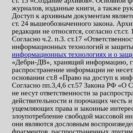
ст. 13 «Создание архивов». Основной ф
журналов, изданные книги, а также ру
Доступ к архивным документам являетс
ст. 24 вышеобозначенного закона. Арх
редакции не относятся, согласно ст.ст. 
Согласно ч.2. п.3. ст.17 «Ответственн
информационных технологий и защит
информационных технологиях и о защит
«Дебри-ДВ», хранящий информацию, гр
распространение информации не несет.
основании ст.8 «Право на доступ к ин
Согласно пп.3,4,6 ст.57 Закона РФ «О
не несут ответственности за распрост
действительности и порочащих честь и
ущемляющих права и законные интере
злоупотребление свободой массовой ин
они являются дословным воспроизведе
фрагментов, распространенных другим