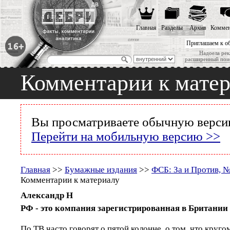
Главная
Разделы
Архив
Коммен
Приглашаем к о
Надоела рек
расширенный пои
Комментарии к мате
Вы просматриваете обычную версию
Перейти на мобильную версию >>
Главная
>>
Бумажные издания
>>
ФСБ: За и Против, №3
Комментарии к материалу
Александр Н
РФ - это компания зарегистрированная в Британии
По ТВ часто говорят о пятой колонне, о том, что круг