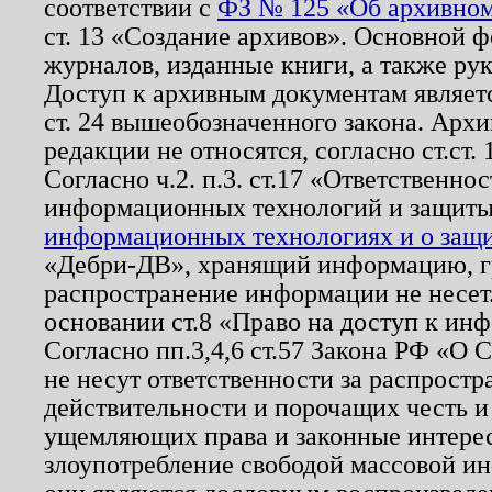
соответствии с
ФЗ № 125 «Об архивном
ст. 13 «Создание архивов». Основной ф
журналов, изданные книги, а также ру
Доступ к архивным документам являетс
ст. 24 вышеобозначенного закона. Арх
редакции не относятся, согласно ст.ст. 
Согласно ч.2. п.3. ст.17 «Ответственн
информационных технологий и защит
информационных технологиях и о защит
«Дебри-ДВ», хранящий информацию, гр
распространение информации не несет.
основании ст.8 «Право на доступ к ин
Согласно пп.3,4,6 ст.57 Закона РФ «О
не несут ответственности за распрост
действительности и порочащих честь и
ущемляющих права и законные интере
злоупотребление свободой массовой ин