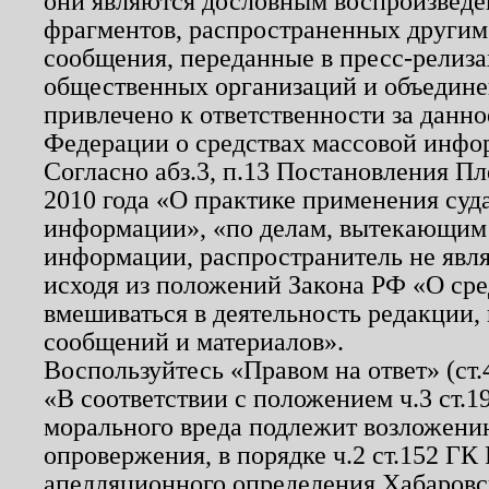
они являются дословным воспроизведе
фрагментов, распространенных другим
сообщения, переданные в пресс-релиза
общественных организаций и объединен
привлечено к ответственности за данн
Федерации о средствах массовой инфо
Согласно абз.3, п.13 Постановления П
2010 года «О практике применения суд
информации», «по делам, вытекающим
информации, распространитель не явл
исходя из положений Закона РФ «О ср
вмешиваться в деятельность редакции, 
сообщений и материалов».
Воспользуйтесь «Правом на ответ» (ст
«В соответствии с положением ч.3 ст.
морального вреда подлежит возложению
опровержения, в порядке ч.2 ст.152 ГК 
апелляционного определения Хабаровско