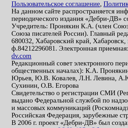
Пользовательское соглашение
,
Политик
На данном сайте распространяется ин
периодического издания «Дебри-ДВ» с
Учредитель: Пронякин К.А. (член Союз
Союза писателей России). Главный ред
680032, Хабаровский край, Хабаровск, п
ф.84212296081. Электронная приемная
dv.com
Редакционный совет электронного пер
общественных началах): К.А. Проняки
Юрьев, Ю.В. Ковалев, Л.Н. Левина, А.
Сухинин, О.В. Егорова
Свидетельство о регистрации СМИ (Р
выдано Федеральной службой по надзо
и массовых коммуникаций (Роскомнадзо
Российская Федерация, зарубежные ст
В 2006 г. проект «Дебри-ДВ» был созда