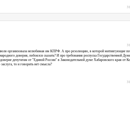
31
31
 28 июля организовала нелюбимая им КПРФ. А про резолюцию, в которой митингующие п
о народного доверия, побоялся сказать? И про требования роспуска Государственной Ду
едоверие депутатам от "Единой России" в Законодательной думе Хабаровского края от 
заслуга, то и говорить нет смысла?
31