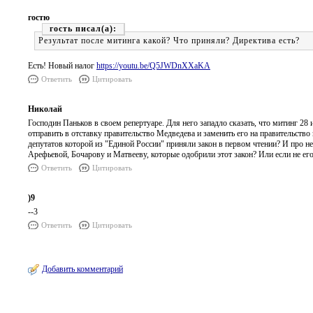
гостю
гость
Результат после митинга какой? Что приняли? Директива есть?
Есть! Новый налог
https://youtu.be/Q5JWDnXXaKA
Ответить
Цитировать
Николай
Господин Паньков в своем репертуаре. Для него западло сказать, что митинг
отправить в отставку правительство Медведева и заменить его на правительств
депутатов которой из "Единой России" приняли закон в первом чтении? И про н
Арефьевой, Бочарову и Матвееву, которые одобрили этот закон? Или если не его 
Ответить
Цитировать
)9
--3
Ответить
Цитировать
Добавить комментарий