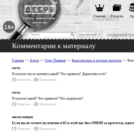
Главная
Разделы
Ар
расширенный пои
Комментарии к материалу
Главная
>>
Блоги
>>
Олег Паньков
>>
Комсомольск в лидерах протеста
>> Комм
гость
Результат после митинга какой? Что приняли? Директива есть?
Ответить
Цитировать
гость
Результат какой? Что приняли? Что подписали?
Ответить
Цитировать
милославцев
Если вы не хотите на пенсию в 65 и чтоб вас бил ОМОН за протесты, идите
Ответить
Цитировать