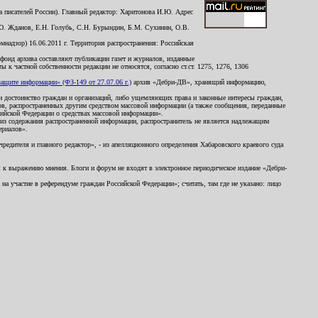
 писателей России). Главный редактор: Харитонова И.Ю. Адрес
Ю. Жданов, Е.Н. Голубь, С.Н. Бурындин, Б.М. Сухинин, О.В.
надзор) 16.06.2011 г. Территория распространения: Российская
й фонд архива составляют публикации газет и журналов, изданные
к частной собственности редакции не относятся, согласно ст.ст. 1275, 1276, 1306
щите информации» (ФЗ-149 от 27.07.06 г.)
архив «Дебри-ДВ», хранящий информацию,
ь и достоинство граждан и организаций, либо ущемляющих права и законные интересы граждан,
ов, распространенных другим средством массовой информации (а также сообщения, переданные
сийской Федерации о средствах массовой информации».
из содержания распространенной информации, распространитель не является надлежащим
ериалов».
редителя и главного редактор», - из апелляционного определения Хабаровского краевого суда
ны к выражению мнения. Блоги и форум не входят в электронное периодическое издание «Дебри-
а участие в референдуме граждан Российской Федерации»; считать, там где не указано: лицо