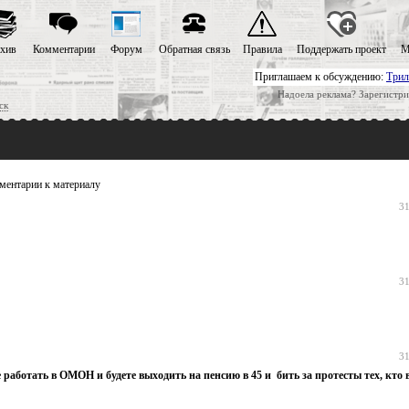
хив
Комментарии
Форум
Обратная связь
Правила
Поддержать проект
М
Приглашаем к обсуждению:
Трил
Надоела реклама? Зарегистри
ск
ентарии к материалу
31
31
31
 работать в ОМОН и будете выходить на пенсию в 45 и бить за протесты тех, кто 