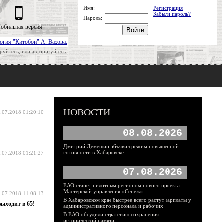
Имя:
Регистрация
Забыли пароль?
Пароль:
обильная версия
огия "Китобои" А. Вахова.
руйтесь, или авторизуйтесь.
НОВОСТИ
.07.2018 01:20:10
08.08.2026
Дмитрий Демешин объявил режим повышенной
готовности в Хабаровске
.07.2018 01:21:27
07.08.2026
ЕАО станет пилотным регионом нового проекта
Мастерской управления «Сенеж»
.07.2018 11:08:13
В Хабаровском крае быстрее всего растут зарплаты у
выходит в 65!
административного персонала и рабочих
В ЕАО обсудили стратегию сохранения
исторической памяти