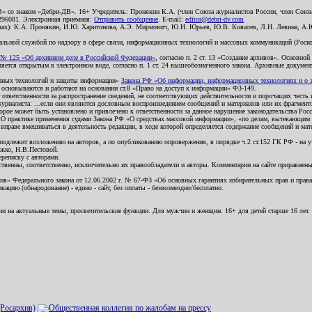
В» со знаком «Дебри-ДВ». 16+ Учредитель: Пронякин К.А. (член Союза журналистов России, член Союза
2296081. Электронная приемная:
Отправить сообщение
. E-mail:
editor@debri-dv.com
алах): К.А. Пронякин, И.Ю. Харитонова, А.Э. Мирмович, Ю.Н. Юрьев, Ю.В. Ковалев, Л.Н. Левина, А.
льной службой по надзору в сфере связи, информационных технологий и массовых коммуникаций (Роском
№ 125 «Об архивном деле в Российской Федерации»
, согласно п. 2 ст. 13 «Создание архивов». Основно
ется открытым в электронном виде, согласно п. 1 ст. 24 вышеобозначенного закона. Архивные документы 
ионных технологий и защиты информации»
Закона РФ «Об информации, информационных технологиях и о за
я основываются и работают на основании ст.8 «Право на доступ к информации» ФЗ-149.
 ответственности за распространение сведений, не соответствующих действительности и порочащих чест
урналиста: ...если они являются дословным воспроизведением сообщений и материалов или их фрагмент
орое может быть установлено и привлечено к ответственности за данное нарушение законодательства Рос
«О практике применения судами Закона РФ «О средствах массовой информации», «по делам, вытекающим 
вправе вмешиваться в деятельность редакции, в ходе которой определяется содержание сообщений и мат
одлежит возложению на авторов, а по опубликованию опровержения, в порядке ч.2 ст.152 ГК РФ - на уч
ожко, Н.В.Пестовой.
ереписку с авторами.
тственны, соответственно, исключительно их правообладатели и авторы. Комментарии на сайте приравне
я» Федерального закона от 12.06.2002 г. № 67-ФЗ «Об основных гарантиях избирательных прав и права н
ацию (обнародование) - едино - сайт, без оплаты - безвозмездно/бесплатно.
ии на актуальные темы, просветительские функции. Для мужчин и женщин. 16+ для детей старше 16 лет.