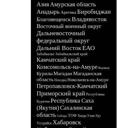
Азия
Амурская область
Биробиджан
Анадырь
Арктика
Владивосток
Благовещенск
Восточный военный округ
Дальневосточный
федеральный округ
Дальний Восток
ЕАО
Забайкалье
Забайкальский край
Камчатский край
Комсомольск-на-Амуре
Корякия
Магадан
Магаданская
Курилы
область
Николаевск-на-Амуре
Находка
Петропавловск-Камчатский
Приморский край
Республика
Республика Саха
Бурятия
(Якутия)
Сахалинская
область
ТОФ
Тында
Улан-Удэ
Сибирь
Хабаровск
Уссурийск