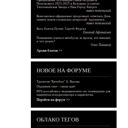
Официальные публикации Павла Петровича
Попельского 2023-2025 в Болгарии, в газетах
Тихоокеанская Звезда и Наш Город Амурск
павел попельский
Комсомольск официально продолжает отмечать День
памяти жертв сталинских репрессий: задумаемся...
павел попельский
Кого боится Путин: Сергей Фургал
Евгений Афанасьев
Повышение платы в автобусах за проезд: кто виноват,
и что делать?
Олег Паньков
Архив блогов >>
НОВОЕ НА ФОРУМЕ
Трилогия "Китобои" А. Вахова.
Охранник спит - смена идёт
80% российского медиаконтента это телевидение для
пациентов психдиспансера и наркологии.
Перейти на форум >>
ОБЛАКО ТЕГОВ