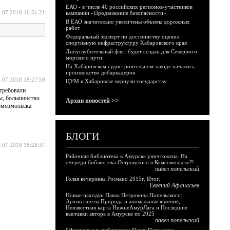
ЕАО - в числе 40 российских регионов-участников
.07.2018 16:51:21
кампании «Продвижение безопасности»
В ЕАО значительно увеличены объемы дорожных
работ
Федеральный эксперт по достоинству оценил
спортивную инфраструктуру Хабаровского края
Дноуглубительный флот будет создан для Северного
морского пути
На Хабаровском судостроительном заводе началось
производство дебаркадеров
.07.2018 18:27:59
ЦУМ в Хабаровске вернули государству
отребовали
мы, большинство
Архив новостей >>
Комсомольска
БЛОГИ
.07.2018 18:28:37
Районная библиотека в Амурске уничтожена. На
очереди библиотека Островского в Комсомольске?!
павел попельский
Голая вечеринка Роснано 2015г. Итог.
Евгений Афанасьев
Новые находки Павла Петровича Попельского:
Архив газеты Природа и аномальные явления,
Неизвестная карта НижнеАмурЛага и Последние
выставки автора в Амурске по 2025
павел попельский