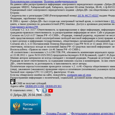
Пользовательское соглашение
,
Политика конфиденциальности
На данном сайте распространяется информация электронного периодического издания «Дебри-Д
редакции: 680032, Хабаровский край, Хабаровск, проспект 60-летия Октября, 88-46, т./ф.8421
Редакционный совет электронного периодического издания «Дебри-ДВ» (на общественных нач
Егорова
Свидетельство о регистрации СМИ (Регистрационный номер)
ЭЛ № ФС77-45537
выдано Федера
Федерация, зарубежные страны.
В 2006 г. проект «Дебри-ДВ» был создан как электронный частный архив, в соответствии с
ФЗ 
книги, а также рукописи по дальневосточной (РФ) тематике. Доступ к архивным документам явля
Гражданского кодекса РФ
.
Согласно ч.2. п.3. ст.17 «Ответственность за правонарушения в сфере информации, информац
гражданско-правовую ответственность за распространение информации не несет. Сайт и редакци
Согласно пп.3,4,6 ст.57 Закона РФ «О СМИ», «Редакция, главный редактор, журналист не несут
либо представляющих собой злоупотребление свободой массовой информации и (или) правами ж
в пресс-релизах и информация государственных, общественных организаций и объединений), кот
Согласно абз.3, п.13 Постановления Пленума Верховного Суда РФ №16 от 15 июня 2010 года 
ответчиком, поскольку исходя из положений Закона РФ «О средствах массовой информации» не 
Воспользуйтесь «Правом на ответ» (ст.46 Закона РФ «О СМИ»).
«В соответствии с положением ч.3 ст.196 ГПК РФ, обязанность компенсации морального вреда п
от 22.08.2012 г. (дело №33-5325/2012) председательствующего И.И.Куликовой, судей С.И.Дор
Мнения авторов материалов не всегда совпадают с позицией редакции. Редакция не вступает в п
Редакция не несет ответственность за содержание внешних ссылок и комментариев. За них отве
ДВ», ответственность за достоверность и наполняемость несут авторы.
Политические опросы/голосования проводятся согласно ч.2. ст.46 «Опросы общественного мнени
(лица), заказавшее (заказавших) проведение опроса и оплатившее (оплативших) указанную публик
Часовой пояс сервера UTC+11 (AEST), фактически +8 мск.
Если вы обнаружили ошибки на сайте, пожалуйста,
сообщите нам об этом
.
Распространение информации о политической, социальной, духовной жизни общества, публикац
СМИ не получает субсидий.
Адреса сайта:
DEBRI-DV.COM
,
DEBRI-DV.RU
.
В социальных сетях:
© Дебри-ДВ, 20.04.2006 - 2026