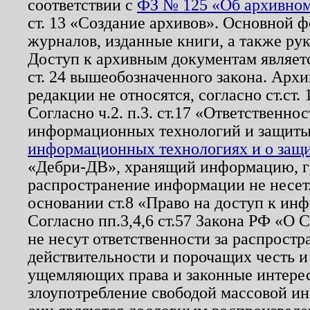
соответствии с
ФЗ № 125 «Об архивном
ст. 13 «Создание архивов». Основной ф
журналов, изданные книги, а также ру
Доступ к архивным документам являетс
ст. 24 вышеобозначенного закона. Арх
редакции не относятся, согласно ст.ст. 
Согласно ч.2. п.3. ст.17 «Ответственн
информационных технологий и защит
информационных технологиях и о защит
«Дебри-ДВ», хранящий информацию, гр
распространение информации не несет.
основании ст.8 «Право на доступ к ин
Согласно пп.3,4,6 ст.57 Закона РФ «О
не несут ответственности за распрост
действительности и порочащих честь и
ущемляющих права и законные интере
злоупотребление свободой массовой ин