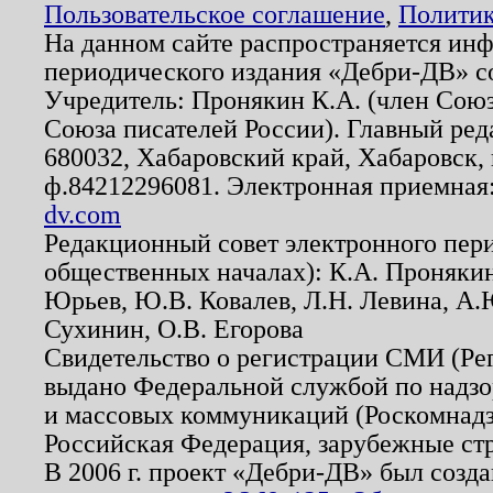
Пользовательское соглашение
,
Политик
На данном сайте распространяется ин
периодического издания «Дебри-ДВ» с
Учредитель: Пронякин К.А. (член Союз
Союза писателей России). Главный ред
680032, Хабаровский край, Хабаровск, п
ф.84212296081. Электронная приемная
dv.com
Редакционный совет электронного пер
общественных началах): К.А. Проняки
Юрьев, Ю.В. Ковалев, Л.Н. Левина, А.
Сухинин, О.В. Егорова
Свидетельство о регистрации СМИ (Р
выдано Федеральной службой по надзо
и массовых коммуникаций (Роскомнадзо
Российская Федерация, зарубежные ст
В 2006 г. проект «Дебри-ДВ» был созда