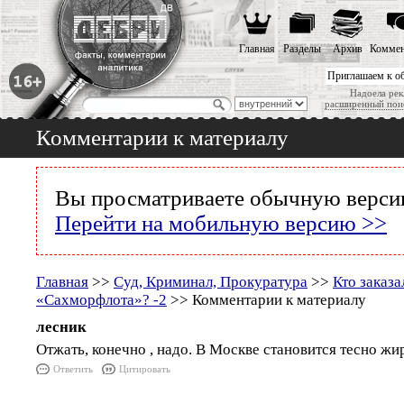
Главная
Разделы
Архив
Коммен
Приглашаем к о
Надоела рек
расширенный пои
Комментарии к материалу
Вы просматриваете обычную версию
Перейти на мобильную версию >>
Главная
>>
Суд, Криминал, Прокуратура
>>
Кто заказа
«Сахморфлота»? -2
>> Комментарии к материалу
лесник
Отжать, конечно , надо. В Москве становится тесно жи
Ответить
Цитировать