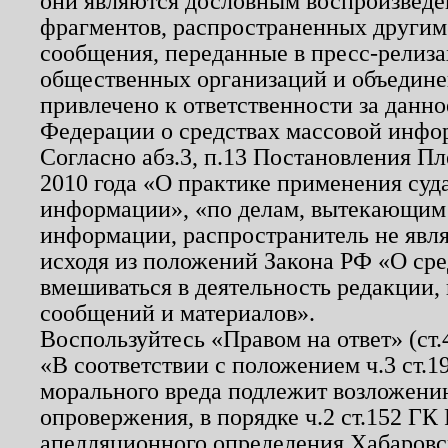
они являются дословным воспроизведе
фрагментов, распространенных другим
сообщения, переданные в пресс-релиза
общественных организаций и объединен
привлечено к ответственности за данн
Федерации о средствах массовой инфо
Согласно абз.3, п.13 Постановления П
2010 года «О практике применения суд
информации», «по делам, вытекающим
информации, распространитель не явл
исходя из положений Закона РФ «О ср
вмешиваться в деятельность редакции, 
сообщений и материалов».
Воспользуйтесь «Правом на ответ» (ст
«В соответствии с положением ч.3 ст.
морального вреда подлежит возложению
опровержения, в порядке ч.2 ст.152 ГК 
апелляционного определения Хабаровско