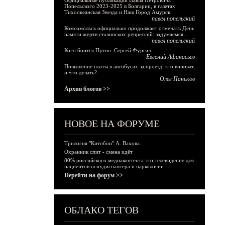
Официальные публикации Павла Петровича
Попельского 2023-2025 в Болгарии, в газетах
Тихоокеанская Звезда и Наш Город Амурск
павел попельский
Комсомольск официально продолжает отмечать День
памяти жертв сталинских репрессий: задумаемся...
павел попельский
Кого боится Путин: Сергей Фургал
Евгений Афанасьев
Повышение платы в автобусах за проезд: кто виноват,
и что делать?
Олег Паньков
Архив блогов >>
НОВОЕ НА ФОРУМЕ
Трилогия "Китобои" А. Вахова.
Охранник спит - смена идёт
80% российского медиаконтента это телевидение для
пациентов психдиспансера и наркологии.
Перейти на форум >>
ОБЛАКО ТЕГОВ