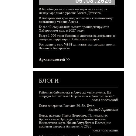
05.08.2026
В Биробиджане прошел мастер-класс стилиста
международного уровня Алекса Датского
В Хабаровском крае подготовились к возможному
повышению уровня Амура
Более 40 социальных выплат проиндексируют в
Хабаровском крае в 2027 году
Более 1 000 тонн бензина и дизтоплива доставили в
северные территории Хабаровского края
Бесплатную сеть Wi-Fi запустили на площади имени
Ленина в Хабаровске
Архив новостей >>
БЛОГИ
Районная библиотека в Амурске уничтожена. На
очереди библиотека Островского в Комсомольске?!
павел попельский
Голая вечеринка Роснано 2015г. Итог.
Евгений Афанасьев
Новые находки Павла Петровича Попельского:
Архив газеты Природа и аномальные явления,
Неизвестная карта НижнеАмурЛага и Последние
выставки автора в Амурске по 2025
павел попельский