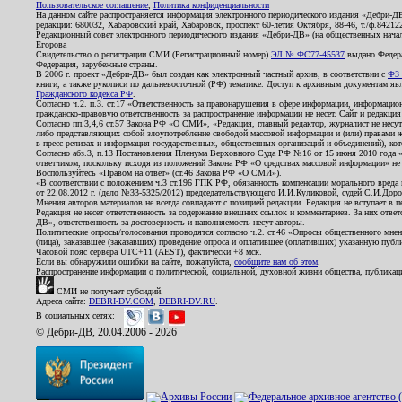
Пользовательское соглашение
,
Политика конфиденциальности
На данном сайте распространяется информация электронного периодического издания «Дебри-Д
редакции: 680032, Хабаровский край, Хабаровск, проспект 60-летия Октября, 88-46, т./ф.8421
Редакционный совет электронного периодического издания «Дебри-ДВ» (на общественных нач
Егорова
Свидетельство о регистрации СМИ (Регистрационный номер)
ЭЛ № ФС77-45537
выдано Федера
Федерация, зарубежные страны.
В 2006 г. проект «Дебри-ДВ» был создан как электронный частный архив, в соответствии с
ФЗ 
книги, а также рукописи по дальневосточной (РФ) тематике. Доступ к архивным документам явля
Гражданского кодекса РФ
.
Согласно ч.2. п.3. ст.17 «Ответственность за правонарушения в сфере информации, информац
гражданско-правовую ответственность за распространение информации не несет. Сайт и редакци
Согласно пп.3,4,6 ст.57 Закона РФ «О СМИ», «Редакция, главный редактор, журналист не несут
либо представляющих собой злоупотребление свободой массовой информации и (или) правами ж
в пресс-релизах и информация государственных, общественных организаций и объединений), кот
Согласно абз.3, п.13 Постановления Пленума Верховного Суда РФ №16 от 15 июня 2010 года 
ответчиком, поскольку исходя из положений Закона РФ «О средствах массовой информации» не 
Воспользуйтесь «Правом на ответ» (ст.46 Закона РФ «О СМИ»).
«В соответствии с положением ч.3 ст.196 ГПК РФ, обязанность компенсации морального вреда п
от 22.08.2012 г. (дело №33-5325/2012) председательствующего И.И.Куликовой, судей С.И.Дор
Мнения авторов материалов не всегда совпадают с позицией редакции. Редакция не вступает в п
Редакция не несет ответственность за содержание внешних ссылок и комментариев. За них отве
ДВ», ответственность за достоверность и наполняемость несут авторы.
Политические опросы/голосования проводятся согласно ч.2. ст.46 «Опросы общественного мнени
(лица), заказавшее (заказавших) проведение опроса и оплатившее (оплативших) указанную публик
Часовой пояс сервера UTC+11 (AEST), фактически +8 мск.
Если вы обнаружили ошибки на сайте, пожалуйста,
сообщите нам об этом
.
Распространение информации о политической, социальной, духовной жизни общества, публикац
СМИ не получает субсидий.
Адреса сайта:
DEBRI-DV.COM
,
DEBRI-DV.RU
.
В социальных сетях:
© Дебри-ДВ, 20.04.2006 - 2026