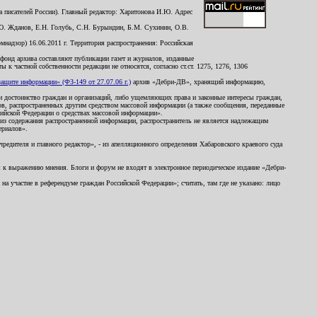
 писателей России). Главный редактор: Харитонова И.Ю. Адрес
Ю. Жданов, Е.Н. Голубь, С.Н. Бурындин, Б.М. Сухинин, О.В.
надзор) 16.06.2011 г. Территория распространения: Российская
й фонд архива составляют публикации газет и журналов, изданные
к частной собственности редакции не относятся, согласно ст.ст. 1275, 1276, 1306
щите информации» (ФЗ-149 от 27.07.06 г.)
архив «Дебри-ДВ», хранящий информацию,
ь и достоинство граждан и организаций, либо ущемляющих права и законные интересы граждан,
ов, распространенных другим средством массовой информации (а также сообщения, переданные
сийской Федерации о средствах массовой информации».
из содержания распространенной информации, распространитель не является надлежащим
ериалов».
редителя и главного редактор», - из апелляционного определения Хабаровского краевого суда
ны к выражению мнения. Блоги и форум не входят в электронное периодическое издание «Дебри-
а участие в референдуме граждан Российской Федерации»; считать, там где не указано: лицо