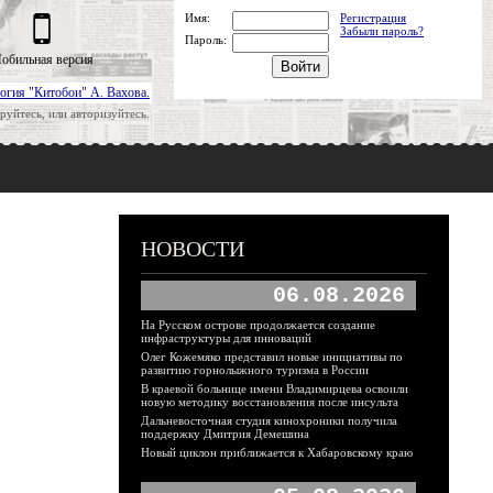
Имя:
Регистрация
Забыли пароль?
Пароль:
обильная версия
огия "Китобои" А. Вахова.
руйтесь, или авторизуйтесь.
НОВОСТИ
06.08.2026
На Русском острове продолжается создание
инфраструктуры для инноваций
Олег Кожемяко представил новые инициативы по
развитию горнолыжного туризма в России
В краевой больнице имени Владимирцева освоили
новую методику восстановления после инсульта
Дальневосточная студия кинохроники получила
поддержку Дмитрия Демешина
Новый циклон приближается к Хабаровскому краю