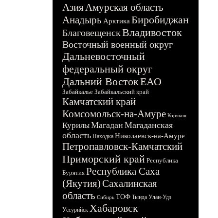
Азия
Амурская область
Биробиджан
Анадырь
Арктика
Владивосток
Благовещенск
Восточный военный округ
Дальневосточный
федеральный округ
Дальний Восток
ЕАО
Забайкалье
Забайкальский край
Камчатский край
Комсомольск-на-Амуре
Корякия
Магадан
Магаданская
Курилы
область
Николаевск-на-Амуре
Находка
Петропавловск-Камчатский
Приморский край
Республика
Республика Саха
Бурятия
(Якутия)
Сахалинская
область
ТОФ
Тында
Улан-Удэ
Сибирь
Хабаровск
Уссурийск