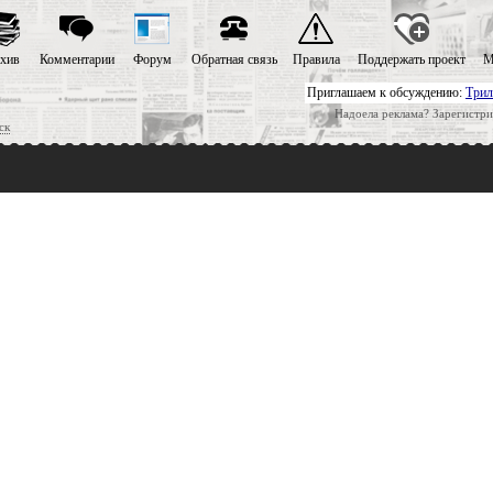
хив
Комментарии
Форум
Обратная связь
Правила
Поддержать проект
М
Приглашаем к обсуждению:
Трил
Надоела реклама? Зарегистри
ск