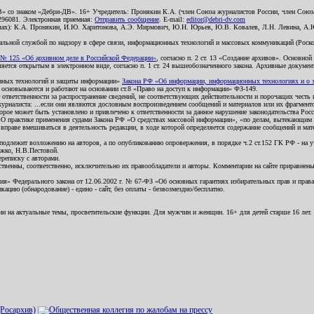
В» со знаком «Дебри-ДВ». 16+ Учредитель: Пронякин К.А. (член Союза журналистов России, член Союза
2296081. Электронная приемная:
Отправить сообщение
. E-mail:
editor@debri-dv.com
алах): К.А. Пронякин, И.Ю. Харитонова, А.Э. Мирмович, Ю.Н. Юрьев, Ю.В. Ковалев, Л.Н. Левина, А.
льной службой по надзору в сфере связи, информационных технологий и массовых коммуникаций (Роском
№ 125 «Об архивном деле в Российской Федерации»
, согласно п. 2 ст. 13 «Создание архивов». Основно
ется открытым в электронном виде, согласно п. 1 ст. 24 вышеобозначенного закона. Архивные документы 
ионных технологий и защиты информации»
Закона РФ «Об информации, информационных технологиях и о за
я основываются и работают на основании ст.8 «Право на доступ к информации» ФЗ-149.
 ответственности за распространение сведений, не соответствующих действительности и порочащих чест
урналиста: ...если они являются дословным воспроизведением сообщений и материалов или их фрагмент
орое может быть установлено и привлечено к ответственности за данное нарушение законодательства Рос
«О практике применения судами Закона РФ «О средствах массовой информации», «по делам, вытекающим 
вправе вмешиваться в деятельность редакции, в ходе которой определяется содержание сообщений и мат
одлежит возложению на авторов, а по опубликованию опровержения, в порядке ч.2 ст.152 ГК РФ - на уч
ожко, Н.В.Пестовой.
ереписку с авторами.
тственны, соответственно, исключительно их правообладатели и авторы. Комментарии на сайте приравне
я» Федерального закона от 12.06.2002 г. № 67-ФЗ «Об основных гарантиях избирательных прав и права н
ацию (обнародование) - едино - сайт, без оплаты - безвозмездно/бесплатно.
ии на актуальные темы, просветительские функции. Для мужчин и женщин. 16+ для детей старше 16 лет.