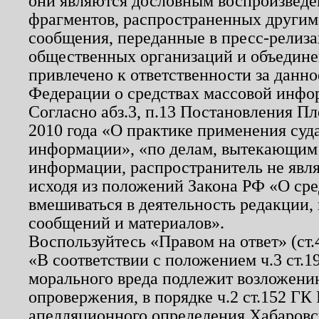
они являются дословным воспроизведе
фрагментов, распространенных другим
сообщения, переданные в пресс-релиза
общественных организаций и объединен
привлечено к ответственности за данн
Федерации о средствах массовой инфо
Согласно абз.3, п.13 Постановления П
2010 года «О практике применения суд
информации», «по делам, вытекающим
информации, распространитель не явл
исходя из положений Закона РФ «О ср
вмешиваться в деятельность редакции, 
сообщений и материалов».
Воспользуйтесь «Правом на ответ» (ст
«В соответствии с положением ч.3 ст.
морального вреда подлежит возложению
опровержения, в порядке ч.2 ст.152 ГК 
апелляционного определения Хабаровско