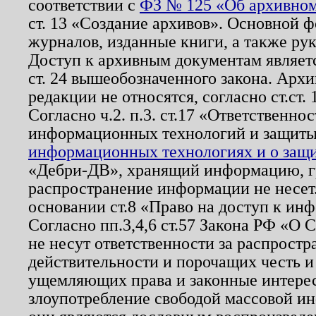
соответствии с
ФЗ № 125 «Об архивном
ст. 13 «Создание архивов». Основной ф
журналов, изданные книги, а также ру
Доступ к архивным документам являетс
ст. 24 вышеобозначенного закона. Арх
редакции не относятся, согласно ст.ст. 
Согласно ч.2. п.3. ст.17 «Ответственн
информационных технологий и защит
информационных технологиях и о защит
«Дебри-ДВ», хранящий информацию, гр
распространение информации не несет.
основании ст.8 «Право на доступ к ин
Согласно пп.3,4,6 ст.57 Закона РФ «О
не несут ответственности за распрост
действительности и порочащих честь и
ущемляющих права и законные интере
злоупотребление свободой массовой ин