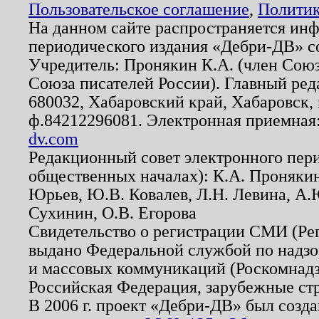
Пользовательское соглашение
,
Политик
На данном сайте распространяется ин
периодического издания «Дебри-ДВ» с
Учредитель: Пронякин К.А. (член Союз
Союза писателей России). Главный ред
680032, Хабаровский край, Хабаровск, п
ф.84212296081. Электронная приемная
dv.com
Редакционный совет электронного пер
общественных началах): К.А. Проняки
Юрьев, Ю.В. Ковалев, Л.Н. Левина, А.
Сухинин, О.В. Егорова
Свидетельство о регистрации СМИ (Р
выдано Федеральной службой по надзо
и массовых коммуникаций (Роскомнадзо
Российская Федерация, зарубежные ст
В 2006 г. проект «Дебри-ДВ» был созда