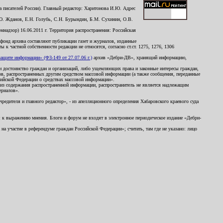
 писателей России). Главный редактор: Харитонова И.Ю. Адрес
Ю. Жданов, Е.Н. Голубь, С.Н. Бурындин, Б.М. Сухинин, О.В.
надзор) 16.06.2011 г. Территория распространения: Российская
й фонд архива составляют публикации газет и журналов, изданные
к частной собственности редакции не относятся, согласно ст.ст. 1275, 1276, 1306
щите информации» (ФЗ-149 от 27.07.06 г.)
архив «Дебри-ДВ», хранящий информацию,
ь и достоинство граждан и организаций, либо ущемляющих права и законные интересы граждан,
ов, распространенных другим средством массовой информации (а также сообщения, переданные
сийской Федерации о средствах массовой информации».
из содержания распространенной информации, распространитель не является надлежащим
ериалов».
редителя и главного редактор», - из апелляционного определения Хабаровского краевого суда
ны к выражению мнения. Блоги и форум не входят в электронное периодическое издание «Дебри-
а участие в референдуме граждан Российской Федерации»; считать, там где не указано: лицо