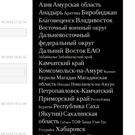
Азия
Амурская область
Биробиджан
Анадырь
Арктика
Владивосток
Благовещенск
.08.2018 17:21:54
Восточный военный округ
Дальневосточный
федеральный округ
Дальний Восток
ЕАО
Забайкалье
Забайкальский край
.08.2018 18:42:42
Камчатский край
Комсомольск-на-Амуре
Корякия
Магадан
Магаданская
Курилы
область
Николаевск-на-Амуре
Находка
Петропавловск-Камчатский
Приморский край
Республика
.08.2018 19:52:59
Республика Саха
Бурятия
(Якутия)
Сахалинская
область
ТОФ
Тында
Улан-Удэ
Сибирь
Хабаровск
Уссурийск
.08.2018 21:30:42