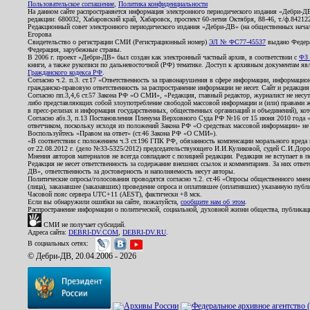
Пользовательское соглашение
,
Политика конфиденциальности
На данном сайте распространяется информация электронного периодического издания «Дебри-Д
редакции: 680032, Хабаровский край, Хабаровск, проспект 60-летия Октября, 88-46, т./ф.8421
Редакционный совет электронного периодического издания «Дебри-ДВ» (на общественных нач
Егорова
Свидетельство о регистрации СМИ (Регистрационный номер)
ЭЛ № ФС77-45537
выдано Федера
Федерация, зарубежные страны.
В 2006 г. проект «Дебри-ДВ» был создан как электронный частный архив, в соответствии с
ФЗ 
книги, а также рукописи по дальневосточной (РФ) тематике. Доступ к архивным документам явля
Гражданского кодекса РФ
.
Согласно ч.2. п.3. ст.17 «Ответственность за правонарушения в сфере информации, информац
гражданско-правовую ответственность за распространение информации не несет. Сайт и редакци
Согласно пп.3,4,6 ст.57 Закона РФ «О СМИ», «Редакция, главный редактор, журналист не несут
либо представляющих собой злоупотребление свободой массовой информации и (или) правами ж
в пресс-релизах и информация государственных, общественных организаций и объединений), кот
Согласно абз.3, п.13 Постановления Пленума Верховного Суда РФ №16 от 15 июня 2010 года 
ответчиком, поскольку исходя из положений Закона РФ «О средствах массовой информации» не 
Воспользуйтесь «Правом на ответ» (ст.46 Закона РФ «О СМИ»).
«В соответствии с положением ч.3 ст.196 ГПК РФ, обязанность компенсации морального вреда п
от 22.08.2012 г. (дело №33-5325/2012) председательствующего И.И.Куликовой, судей С.И.Дор
Мнения авторов материалов не всегда совпадают с позицией редакции. Редакция не вступает в п
Редакция не несет ответственность за содержание внешних ссылок и комментариев. За них отве
ДВ», ответственность за достоверность и наполняемость несут авторы.
Политические опросы/голосования проводятся согласно ч.2. ст.46 «Опросы общественного мнени
(лица), заказавшее (заказавших) проведение опроса и оплатившее (оплативших) указанную публик
Часовой пояс сервера UTC+11 (AEST), фактически +8 мск.
Если вы обнаружили ошибки на сайте, пожалуйста,
сообщите нам об этом
.
Распространение информации о политической, социальной, духовной жизни общества, публикац
СМИ не получает субсидий.
Адреса сайта:
DEBRI-DV.COM
,
DEBRI-DV.RU
.
В социальных сетях:
© Дебри-ДВ, 20.04.2006 - 2026