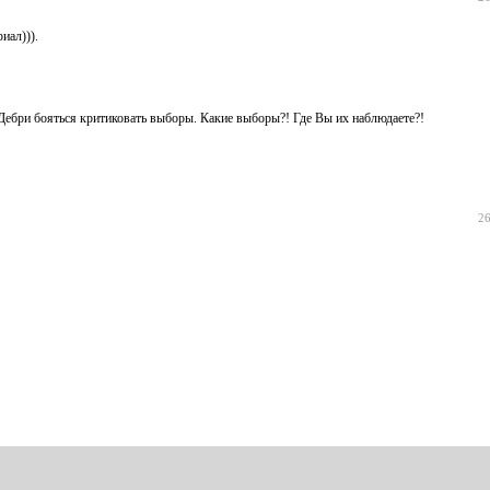
иал))).
 Дебри бояться критиковать выборы. Какие выборы?! Где Вы их наблюдаете?!
26