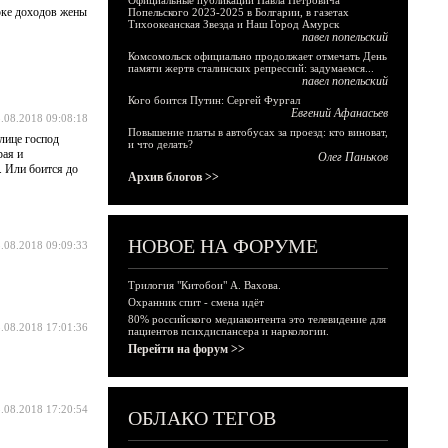
Официальные публикации Павла Петровича
роке доходов жены
Попельского 2023-2025 в Болгарии, в газетах
Тихоокеанская Звезда и Наш Город Амурск
павел попельский
Комсомольск официально продолжает отмечать День
памяти жертв сталинских репрессий: задумаемся...
павел попельский
Кого боится Путин: Сергей Фургал
Евгений Афанасьев
.08.2018 09:08:18
Повышение платы в автобусах за проезд: кто виноват,
лице господ
и что делать?
ая и
Олег Паньков
. Или боится до
Архив блогов >>
НОВОЕ НА ФОРУМЕ
.08.2018 09:09:33
Трилогия "Китобои" А. Вахова.
Охранник спит - смена идёт
80% российского медиаконтента это телевидение для
.08.2018 17:01:36
пациентов психдиспансера и наркологии.
Перейти на форум >>
.08.2018 17:20:54
ОБЛАКО ТЕГОВ