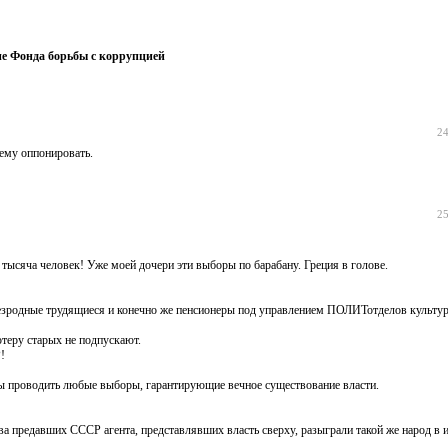
е Фонда борьбы с коррупцией
24
ему оппонировать.
25
тысяча человек! Уже моей дочери эти выборы по барабану. Греция в голове.
безродные трудящиеся и конечно же пенсионеры под управлением ПОЛИТотделов культу
ютеру старых не подпускают.
!
обы проводить любые выборы, гарантирующие вечное существование власти.
а предавших СССР агента, представлявших власть сверху, разыграли такой же народ в