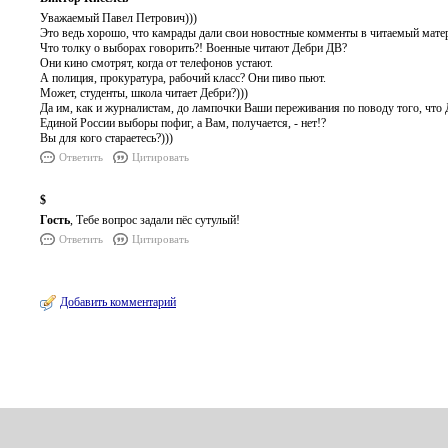
Уважаемый Павел Петрович)))
Это ведь хорошо, что камрады дали свои новостные комменты в читаемый матер
Что толку о выборах говорить?! Военные читают Дебри ДВ?
Они кино смотрят, когда от телефонов устают.
А полиция, прокуратура, рабочий класс? Они пиво пьют.
Может, студенты, школа читает Дебри?)))
Да им, как и журналистам, до лампочки Ваши переживания по поводу того, что
Единой России выборы пофиг, а Вам, получается, - нет!?
Вы для кого стараетесь?)))
Ответить
Цитировать
$
Гость
, Тебе вопрос задали пёс сутулый!
Ответить
Цитировать
Добавить комментарий