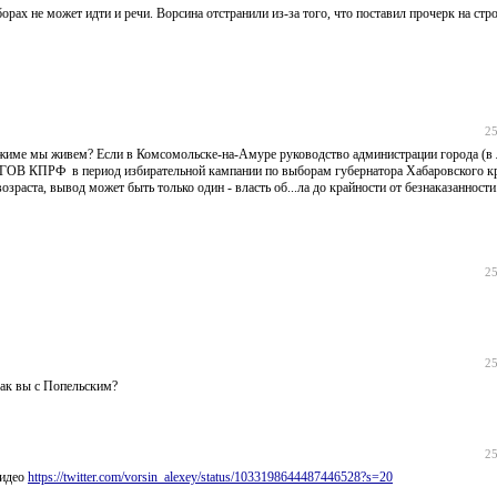
орах не может идти и речи. Ворсина отстранили из-за того, что поставил прочерк на ст
25
ежиме мы живем? Если в Комсомольске-на-Амуре руководство администрации города (в 
в период избирательной кампании по выборам губернатора Хабаровского кр
раста, вывод может быть только один - власть об...ла до крайности от безнаказанности
25
25
как вы с Попельским?
25
Видео
https://twitter.com/vorsin_alexey/status/1033198644487446528?s=20