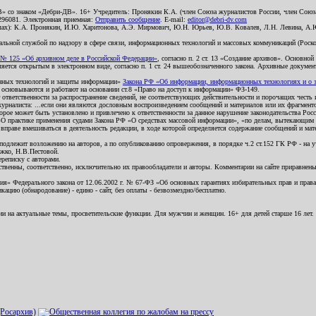
В» со знаком «Дебри-ДВ». 16+ Учредитель: Пронякин К.А. (член Союза журналистов России, член Союза
2296081. Электронная приемная:
Отправить сообщение
. E-mail:
editor@debri-dv.com
алах): К.А. Пронякин, И.Ю. Харитонова, А.Э. Мирмович, Ю.Н. Юрьев, Ю.В. Ковалев, Л.Н. Левина, А.
льной службой по надзору в сфере связи, информационных технологий и массовых коммуникаций (Роском
№ 125 «Об архивном деле в Российской Федерации»
, согласно п. 2 ст. 13 «Создание архивов». Основно
ется открытым в электронном виде, согласно п. 1 ст. 24 вышеобозначенного закона. Архивные документы 
ионных технологий и защиты информации»
Закона РФ «Об информации, информационных технологиях и о за
я основываются и работают на основании ст.8 «Право на доступ к информации» ФЗ-149.
 ответственности за распространение сведений, не соответствующих действительности и порочащих чест
урналиста: ...если они являются дословным воспроизведением сообщений и материалов или их фрагмент
орое может быть установлено и привлечено к ответственности за данное нарушение законодательства Рос
«О практике применения судами Закона РФ «О средствах массовой информации», «по делам, вытекающим 
вправе вмешиваться в деятельность редакции, в ходе которой определяется содержание сообщений и мат
одлежит возложению на авторов, а по опубликованию опровержения, в порядке ч.2 ст.152 ГК РФ - на уч
ожко, Н.В.Пестовой.
ереписку с авторами.
тственны, соответственно, исключительно их правообладатели и авторы. Комментарии на сайте приравне
я» Федерального закона от 12.06.2002 г. № 67-ФЗ «Об основных гарантиях избирательных прав и права н
ацию (обнародование) - едино - сайт, без оплаты - безвозмездно/бесплатно.
ии на актуальные темы, просветительские функции. Для мужчин и женщин. 16+ для детей старше 16 лет.