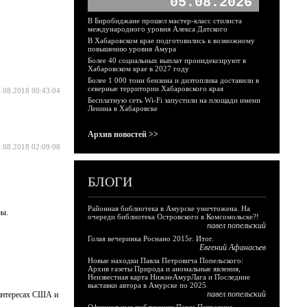
05.08.2026
В Биробиджане прошел мастер-класс стилиста
международного уровня Алекса Датского
В Хабаровском крае подготовились к возможному
повышению уровня Амура
Более 40 социальных выплат проиндексируют в
Хабаровском крае в 2027 году
Более 1 000 тонн бензина и дизтоплива доставили в
северные территории Хабаровского края
.08.2018 00:43:04
Бесплатную сеть Wi-Fi запустили на площади имени
Ленина в Хабаровске
Архив новостей >>
.08.2018 02:09:08
БЛОГИ
Районная библиотека в Амурске уничтожена. На
ры.
очереди библиотека Островского в Комсомольске?!
павел попельский
Голая вечеринка Роснано 2015г. Итог.
Евгений Афанасьев
Новые находки Павла Петровича Попельского:
Архив газеты Природа и аномальные явления,
Неизвестная карта НижнеАмурЛага и Последние
выставки автора в Амурске по 2025
павел попельский
 интересах США и