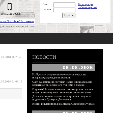
Имя:
Регистрация
Забыли пароль?
Пароль:
обильная версия
огия "Китобои" А. Вахова.
руйтесь, или авторизуйтесь.
НОВОСТИ
.08.2018 16:29:45
06.08.2026
На Русском острове продолжается создание
инфраструктуры для инноваций
.08.2018 11:08:19
Олег Кожемяко представил новые инициативы по
развитию горнолыжного туризма в России
В краевой больнице имени Владимирцева освоили
новую методику восстановления после инсульта
Дальневосточная студия кинохроники получила
поддержку Дмитрия Демешина
Новый циклон приближается к Хабаровскому краю