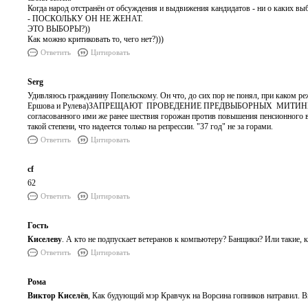
Когда народ отстранён от обсуждения и выдвижения кандидатов - ни о каких выб
- ПОСКОЛЬКУ ОН НЕ ЖЕНАТ.
ЭТО ВЫБОРЫ?))
Как можно критиковать то, чего нет?)))
Ответить
Цитировать
Serg
Удивляюсь гражданину Попельскому. Он что, до сих пор не понял, при каком р
Ершова и Рулева)ЗАПРЕЩАЮТ ПРОВЕДЕНИЕ ПРЕДВЫБОРНЫХ МИТИНГОВ КПРФ 
согласованного ими же ранее шествия горожан против повышения пенсионного воз
такой степени, что надеется только на репрессии. "37 год" не за горами.
Ответить
Цитировать
сf
62
Ответить
Цитировать
Гость
Киселеву
. А кто не подпускает ветеранов к компьютеру? Банщики? Или такие, 
Ответить
Цитировать
Рома
Виктор Киселёв
, Как будующий мэр Кравчук на Ворсина гопников натравил. 