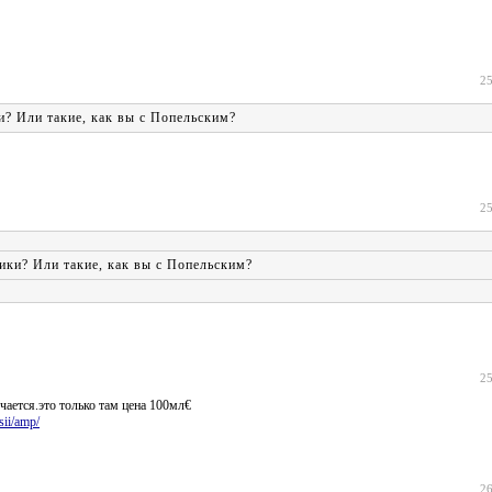
25
и? Или такие, как вы с Попельским?
25
ики? Или такие, как вы с Попельским?
25
чается.это только там цена 100мл€
sii/amp/
26