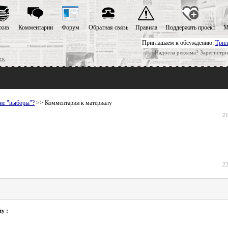
хив
Комментарии
Форум
Обратная связь
Правила
Поддержать проект
М
Приглашаем к обсуждению:
Трил
Надоела реклама? Зарегистри
ск
ие "выборы"?
>> Комментарии к материалу
21
22
у :