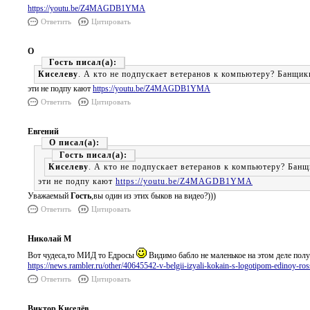
https://youtu.be/Z4MAGDB1YMA
Ответить
Цитировать
О
Гость
Киселеву
. А кто не подпускает ветеранов к компьютеру? Банщик
эти не подпу кают
https://youtu.be/Z4MAGDB1YMA
Ответить
Цитировать
Евгений
О
Гость
Киселеву
. А кто не подпускает ветеранов к компьютеру? Банщ
эти не подпу кают
https://youtu.be/Z4MAGDB1YMA
Уважаемый
Гость
,вы один из этих быков на видео?)))
Ответить
Цитировать
Николай М
Вот чудеса,то МИД то Едросы
Видимо бабло не маленькое на этом деле полу
https://news.rambler.ru/other/40645542-v-belgii-izyali-kokain-s-logotipom-edinoy-ros
Ответить
Цитировать
Виктор Киселёв