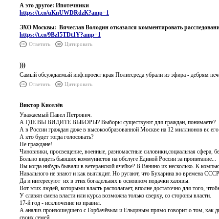
А это другое: Ипотечники
https://t.co/uKnUWDRdzK?amp=1
ЭХО Москвы: Вячеслав Володин отказался комментировать расследовани
https://t.co/9BzI5TDt1Y?amp=1
Ответить
Цитировать
)))
Самый обсуждаемый инф.проект края Политсреда убрали из эфира - дебрям неч
Ответить
Цитировать
Виктор Киселёв
Уважаемый Павел Петрович.
А ГДЕ ВЫ ВИДИТЕ ВЫБОРЫ? Выборы существуют для граждан, понимаете?
А в России граждан даже в высокообразованной Москве на 12 миллионов вс его 
А кто будет тогда голосовать?
Не граждане!
Чиновники, просвещение, военные, разномастные силовики,социальная сфера, 
Больно видеть бывших коммунистов на обслуге Единой России за пропитание...
Вы когда нибудь бывали в ветеранской ячейке? В Ванино их несколько. К компь
Навального не знают и как выглядит. Но ругают, что Бухарина во времена СССР
Да и интересуют их в этих богадельнях в основном подачки халявы.
Вот этих людей, которыми власть располагает, вполне достаточно для того, чт
У славян смена власти или курса возможна только сверху, со стороны власти.
17-й год - исключение из правил.
А анализ произошедшего с Горбачёвым и Ельциным прямо говорит о том, как дв
своих семей.