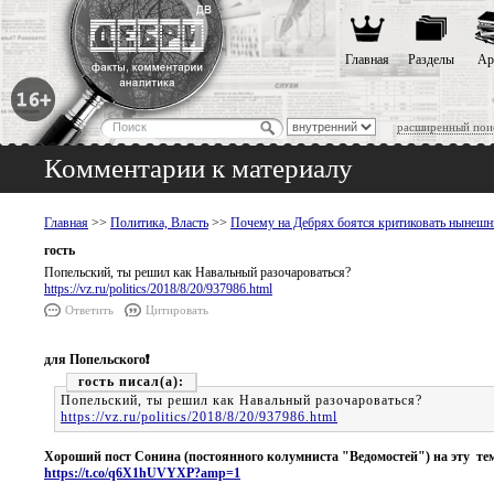
Главная
Разделы
Ар
расширенный пои
Комментарии к материалу
Главная
>>
Политика, Власть
>>
Почему на Дебрях боятся критиковать нынешн
гость
Попельский, ты решил как Навальный разочароваться?
https://vz.ru/politics/2018/8/20/937986.html
Ответить
Цитировать
для Попельского❗️
гость
Попельский, ты решил как Навальный разочароваться?
https://vz.ru/politics/2018/8/20/937986.html
Хороший пост Сонина (постоянного колумниста "Ведомостей") на эту тем
https://t.co/q6X1hUVYXP?amp=1