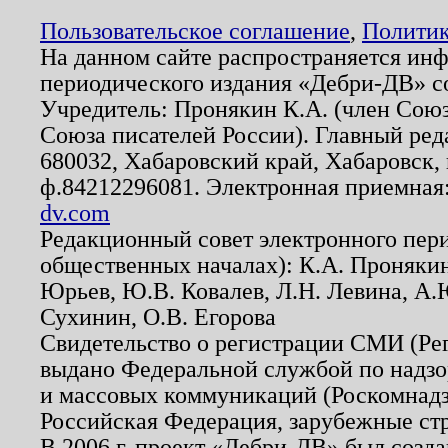
Пользовательское соглашение
,
Политик
На данном сайте распространяется ин
периодического издания «Дебри-ДВ» с
Учредитель: Пронякин К.А. (член Союз
Союза писателей России). Главный ред
680032, Хабаровский край, Хабаровск, п
ф.84212296081. Электронная приемная
dv.com
Редакционный совет электронного пер
общественных началах): К.А. Проняки
Юрьев, Ю.В. Ковалев, Л.Н. Левина, А.
Сухинин, О.В. Егорова
Свидетельство о регистрации СМИ (Р
выдано Федеральной службой по надзо
и массовых коммуникаций (Роскомнадзо
Российская Федерация, зарубежные ст
В 2006 г. проект «Дебри-ДВ» был созда