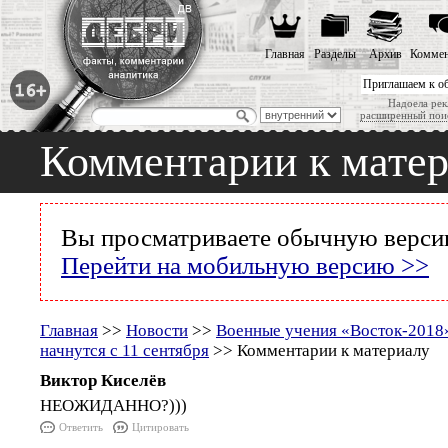
Главная
Разделы
Архив
Коммен
Приглашаем к о
Надоела рек
расширенный пои
Комментарии к мате
Вы просматриваете обычную версию
Перейти на мобильную версию >>
Главная
>>
Новости
>>
Военные учения «Восток-2018
начнутся с 11 сентября
>> Комментарии к материалу
Виктор Киселёв
НЕОЖИДАННО?)))
Ответить
Цитировать