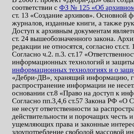
соответствии с
ФЗ № 125 «Об архивном
ст. 13 «Создание архивов». Основной ф
журналов, изданные книги, а также ру
Доступ к архивным документам являетс
ст. 24 вышеобозначенного закона. Арх
редакции не относятся, согласно ст.ст. 
Согласно ч.2. п.3. ст.17 «Ответственн
информационных технологий и защит
информационных технологиях и о защит
«Дебри-ДВ», хранящий информацию, гр
распространение информации не несет.
основании ст.8 «Право на доступ к ин
Согласно пп.3,4,6 ст.57 Закона РФ «О
не несут ответственности за распрост
действительности и порочащих честь и
ущемляющих права и законные интере
злоупотребление свободой массовой ин