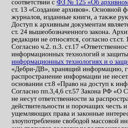
соответствии с
ФЗ № 125 «Об архивном
ст. 13 «Создание архивов». Основной ф
журналов, изданные книги, а также ру
Доступ к архивным документам являетс
ст. 24 вышеобозначенного закона. Арх
редакции не относятся, согласно ст.ст. 
Согласно ч.2. п.3. ст.17 «Ответственн
информационных технологий и защит
информационных технологиях и о защит
«Дебри-ДВ», хранящий информацию, гр
распространение информации не несет.
основании ст.8 «Право на доступ к ин
Согласно пп.3,4,6 ст.57 Закона РФ «О
не несут ответственности за распрост
действительности и порочащих честь и
ущемляющих права и законные интере
злоупотребление свободой массовой ин