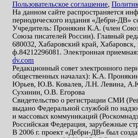
Пользовательское соглашение
,
Политик
На данном сайте распространяется ин
периодического издания «Дебри-ДВ» с
Учредитель: Пронякин К.А. (член Союз
Союза писателей России). Главный ред
680032, Хабаровский край, Хабаровск, п
ф.84212296081. Электронная приемная
dv.com
Редакционный совет электронного пер
общественных началах): К.А. Проняки
Юрьев, Ю.В. Ковалев, Л.Н. Левина, А.
Сухинин, О.В. Егорова
Свидетельство о регистрации СМИ (Р
выдано Федеральной службой по надзо
и массовых коммуникаций (Роскомнадзо
Российская Федерация, зарубежные ст
В 2006 г. проект «Дебри-ДВ» был созда