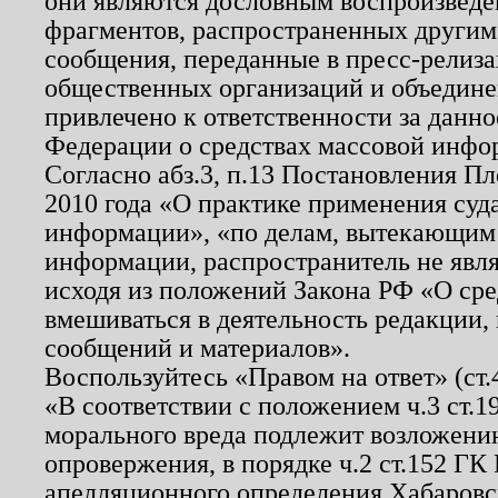
они являются дословным воспроизведе
фрагментов, распространенных другим
сообщения, переданные в пресс-релиза
общественных организаций и объединен
привлечено к ответственности за данн
Федерации о средствах массовой инфо
Согласно абз.3, п.13 Постановления П
2010 года «О практике применения суд
информации», «по делам, вытекающим
информации, распространитель не явл
исходя из положений Закона РФ «О ср
вмешиваться в деятельность редакции, 
сообщений и материалов».
Воспользуйтесь «Правом на ответ» (ст
«В соответствии с положением ч.3 ст.
морального вреда подлежит возложению
опровержения, в порядке ч.2 ст.152 ГК 
апелляционного определения Хабаровско