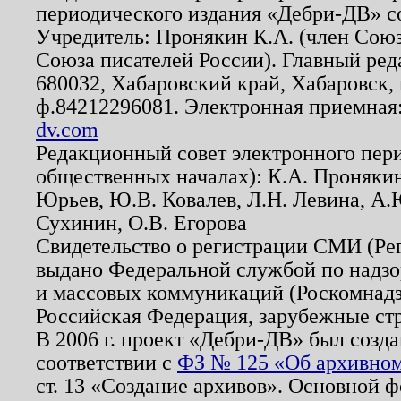
периодического издания «Дебри-ДВ» с
Учредитель: Пронякин К.А. (член Союз
Союза писателей России). Главный ред
680032, Хабаровский край, Хабаровск, п
ф.84212296081. Электронная приемная
dv.com
Редакционный совет электронного пер
общественных началах): К.А. Проняки
Юрьев, Ю.В. Ковалев, Л.Н. Левина, А.
Сухинин, О.В. Егорова
Свидетельство о регистрации СМИ (Р
выдано Федеральной службой по надзо
и массовых коммуникаций (Роскомнадзо
Российская Федерация, зарубежные ст
В 2006 г. проект «Дебри-ДВ» был созда
соответствии с
ФЗ № 125 «Об архивном
ст. 13 «Создание архивов». Основной ф