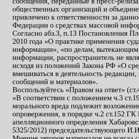
сообщения, переданные в пресс-релиза
общественных организаций и объединен
привлечено к ответственности за данн
Федерации о средствах массовой инфо
Согласно абз.3, п.13 Постановления П
2010 года «О практике применения суд
информации», «по делам, вытекающим
информации, распространитель не явл
исходя из положений Закона РФ «О ср
вмешиваться в деятельность редакции, 
сообщений и материалов».
Воспользуйтесь «Правом на ответ» (ст
«В соответствии с положением ч.3 ст.
морального вреда подлежит возложению
опровержения, в порядке ч.2 ст.152 ГК 
апелляционного определения Хабаровско
5325/2012) председательствующего И.И
Мнения авторов материалов не всегда 