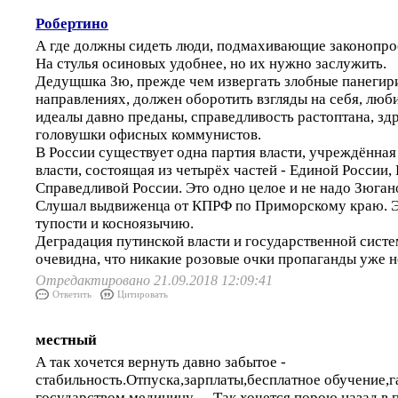
Робертино
А где должны сидеть люди, подмахивающие законопрое
На стулья осиновых удобнее, но их нужно заслужить.
Дедущшка Зю, прежде чем извергать злобные панегир
направлениях, должен оборотить взгляды на себя, люб
идеалы давно преданы, справедливость растоптана, зд
головушки офисных коммунистов.
В России существует одна партия власти, учреждённая
власти, состоящая из четырёх частей - Единой России
Справедливой России. Это одно целое и не надо Зюганов
Слушал выдвиженца от КПРФ по Приморскому краю. Эт
тупости и косноязычию.
Деградация путинской власти и государственной систе
очевидна, что никакие розовые очки пропаганды уже н
Отредактировано 21.09.2018 12:09:41
Ответить
Цитировать
местный
А так хочется вернуть давно забытое -
стабильность.Отпуска,зарплаты,бесплатное обучение,
государством медицину......Так хочется порою назад в