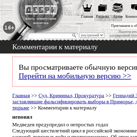
Главная
Разделы
Архив
Коммен
Приглашаем к о
Надоела рек
расширенный пои
Комментарии к материалу
Вы просматриваете обычную версию
Перейти на мобильную версию >>
Главная
>>
Суд, Криминал, Прокуратура
>>
Геннадий 
заставлявшие фальсифицировать выборы в Приморье, 
тюрьме
>> Комментарии к материалу
непонял
Медведев предупредил о непростых годах
Следующий шестилетний цикл в российской экономике 
санкций, торговых войн и протекционизма. Об этом за