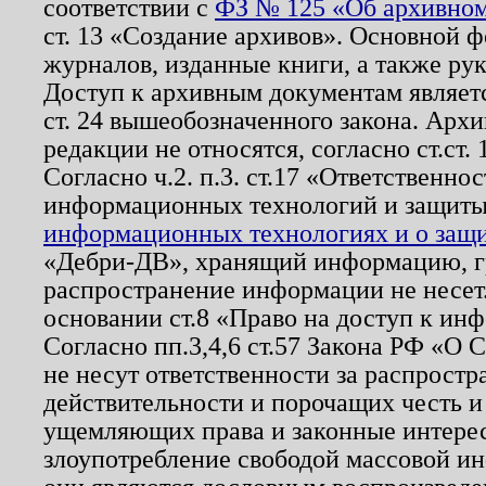
соответствии с
ФЗ № 125 «Об архивном
ст. 13 «Создание архивов». Основной ф
журналов, изданные книги, а также ру
Доступ к архивным документам являетс
ст. 24 вышеобозначенного закона. Арх
редакции не относятся, согласно ст.ст. 
Согласно ч.2. п.3. ст.17 «Ответственн
информационных технологий и защит
информационных технологиях и о защит
«Дебри-ДВ», хранящий информацию, гр
распространение информации не несет.
основании ст.8 «Право на доступ к ин
Согласно пп.3,4,6 ст.57 Закона РФ «О
не несут ответственности за распрост
действительности и порочащих честь и
ущемляющих права и законные интере
злоупотребление свободой массовой ин