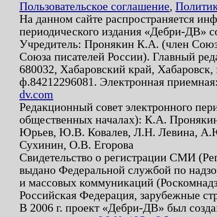
Пользовательское соглашение
,
Политик
На данном сайте распространяется ин
периодического издания «Дебри-ДВ» с
Учредитель: Пронякин К.А. (член Союз
Союза писателей России). Главный ред
680032, Хабаровский край, Хабаровск, п
ф.84212296081. Электронная приемная
dv.com
Редакционный совет электронного пер
общественных началах): К.А. Проняки
Юрьев, Ю.В. Ковалев, Л.Н. Левина, А.
Сухинин, О.В. Егорова
Свидетельство о регистрации СМИ (Р
выдано Федеральной службой по надзо
и массовых коммуникаций (Роскомнадзо
Российская Федерация, зарубежные ст
В 2006 г. проект «Дебри-ДВ» был созда