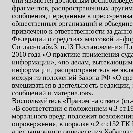
они являются дословным воспроизведе
фрагментов, распространенных другим
сообщения, переданные в пресс-релиза
общественных организаций и объединен
привлечено к ответственности за данн
Федерации о средствах массовой инфо
Согласно абз.3, п.13 Постановления П
2010 года «О практике применения суд
информации», «по делам, вытекающим
информации, распространитель не явл
исходя из положений Закона РФ «О ср
вмешиваться в деятельность редакции, 
сообщений и материалов».
Воспользуйтесь «Правом на ответ» (ст
«В соответствии с положением ч.3 ст.
морального вреда подлежит возложению
опровержения, в порядке ч.2 ст.152 ГК 
апелляционного определения Хабаровско