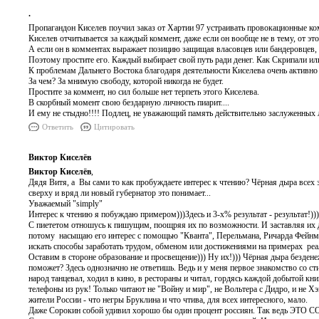
.
Пропагандон Киселев поучил заказ от Хартии 97 устраивать провокационные ком
Киселев отчитывается за каждый коммент, даже если он вообще не в тему, от эт
А если он в комментах выражает позицию защищая власовцев или бандеровцев, 
Поэтому простите его. Каждый выбирает свой путь ради денег. Как Скрипали и
К проблемам Дальнего Востока благодаря деятельности Киселева очень активн
За чем? За мнимую свободу, которой никогда не будет.
Простите за коммент, но сил больше нет терпеть этого Киселева.
В скорбный момент свою бездарную личность пиарит....
И ему не стыдно!!!! Подлец, не уважающий память действительно заслуженных 
Ответить
Цитировать
Виктор Киселёв
Виктор Киселёв
,
Дядя Витя, а Вы сами то как пробуждаете интерес к чтению? Чёрная дыра всех з
сверху и вряд ли новый губернатор это понимает...
Уважаемый "simply"
Интерес к чтению я побуждаю примером)))Здесь и 3-х% результат - результат!)))
С пиететом отношусь к пишущим, поощряя их по возможности. И заставляя их дв
потому насыщаю его интерес с помощью "Кванта", Перельмана, Ричарда Фейнм
искать способы заработать трудом, обменом или достижениями на примерах реа
Оставим в стороне образование и просвещение))) Ну их!))) Чёрная дыра бездене
поможет? Здесь однозначно не ответишь. Ведь и у меня первое знакомство со с
народ танцевал, ходил в кино, в рестораны и читал, гордясь каждой добытой кн
телефоны из рук! Только читают не "Войну и мир", не Вольтера с Дидро, и не Хэ
жители России - что негры Бруклина и что чтива, для всех интересного, мало.
Даже Сорокин собой удивил хорошо бы один процент россиян. Так ведь ЭТО 