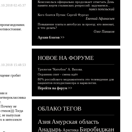
Комсомольск официально продолжает отмечать День
.10.2018 02:45:37
памяти жертв сталинских репрессий: задумаемся...
павел попельский
Кого боится Путин: Сергей Фургал
Евгений Афанасьев
Повышение платы в автобусах за проезд: кто виноват,
 пропагандонами.
и что делать?
ротивостояние.
Олег Паньков
Архив блогов >>
НОВОЕ НА ФОРУМЕ
.10.2018 15:48:53
Трилогия "Китобои" А. Вахова.
Охранник спит - смена идёт
вещение гробят
80% российского медиаконтента это телевидение для
пациентов психдиспансера и наркологии.
Перейти на форум >>
зии и
четвероклассника
.
. Почему не
ОБЛАКО ТЕГОВ
стихов))) Тогда
, не выпуская
то в интеллекте
Азия
Амурская область
Биробиджан
Анадырь
Арктика