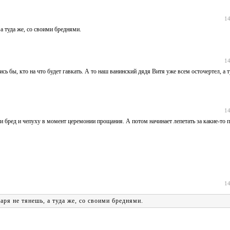
14
а туда же, со своими бреднями.
14
сь бы, кто на что будет гавкать. А то наш ванинский дядя Витя уже всем осточертел, а т
14
и бред и чепуху в момент церемонии прощания. А потом начинает лепетать за какие-то 
14
ря не тянешь, а туда же, со своими бреднями.