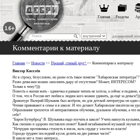
Главная
Разделы
Ар
расширенный пои
Комментарии к материалу
Главная
>>
Новости
>>
Прощай, старый друг!
>> Комментарии к материалу
Виктор Киселёв
Не в строку, безусловно, но разве есть такое понятие "Хабаровская литература"?
Разве деньгами можно заполнить дыру её отсутствия? Может, ИНТЕРЕСОМ?
Только к чему?)))
Повесть о жизни мать - одиночка и раньше читать не хотела, а сейчас и подавно, 
О том, что в России нет любви к людям кого можно удивить, да ещё за деньги?))
Драматург Валерий Шульжик был актёром, но для детской литературы он один с
Чтение прививают в семье и в школе. И что делают Хабаровские писатели на уров
Образование треплется об интерактивном обучении, дуальном обучении, а что и
себе?
"Барон Бутерброд" В. Шульжика надо изучать в школе! Учить наизусть кусками
Как смешно и здорово поставлен сюжет! Какой незабываемой музыкой звучат ег
"Нетрудно противника стукнуть в висок, коль сердце у злости во власти!
Гораздо труднее последний кусок делить на две равные части!"
В школе нет к тому интереса...