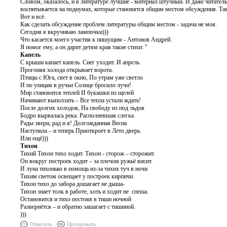
Словом, оказалось, и в литературе лучшие - материал штучный. И даже читатель
воспитывается на подиумах, которые становятся общим местом обсуждения. Там,
Вот и всё.
Как сделать обсуждение проблем литературы общим местом - задача не моя.
Сегодня я вкручиваю лампочки)))
Что касается моего участия к пишущим - Антонов Андрей.
Я помог ему, а он дарит детям края такие стихи: "
Капель
С крыши капает капель. Снег уходит. И апрель
Прогоняя холода открывает ворота.
Птицы с Юга, свет в окно, По утрам уже светло
И по улицам в ручьи Солнце бросило лучи!
Мир становится теплей И букашки из щелей
Начинают выползать – Все тепла устали ждать!
После долгих холодов, На свободу из под льдов
Бодро вырвалась река. Располневшая слегка
Рады звери, рад и я! Долгожданная Весна
Наступила – и теперь Приоткроет в Лето дверь.
Или ещё)))
Тихон
Тихий Тихон тихо ходит. Тихон - сторож – сторожит.
Он вокруг построек ходит – за плечом ружьё висит.
И луна тихонько в помощь из-за тихих туч в ночи
Тихим светом освещает у построек кирпичи.
Тихон тихо до забора дошагает не дыша-
Тихон знает толк в работе, хоть и ходит не спеша.
Остановится и тихо постояв в тиши ночной
Развернётся – и обратно зашагает с тишиной.
)))
Ответить
Цитировать