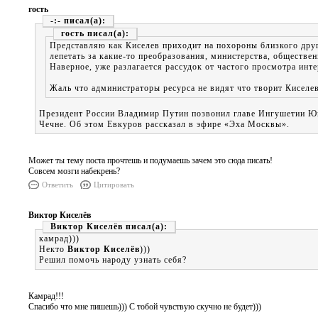
гость
-:-
гость
Представляю как Киселев приходит на похороны близкого друг
лепетать за какие-то преобразования, министерства, обществен
Наверное, уже разлагается рассудок от частого просмотра инте
Жаль что администраторы ресурса не видят что творит Киселев 
Президент России Владимир Путин позвонил главе Ингушетии Юн
Чечне. Об этом Евкуров рассказал в эфире «Эха Москвы».
Может ты тему поста прочтешь и подумаешь зачем это сюда писать!
Совсем мозги набекрень?
Ответить
Цитировать
Виктор Киселёв
Виктор Киселёв
камрад)))
Некто
Виктор Киселёв
)))
Решил помочь народу узнать себя?
Камрад!!!
Спасибо что мне пишешь))) С тобой чувствую скучно не будет)))