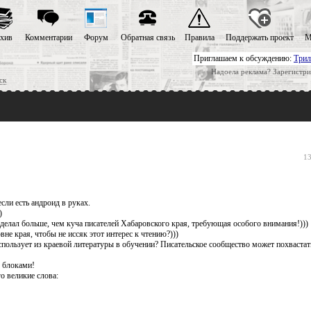
хив
Комментарии
Форум
Обратная связь
Правила
Поддержать проект
М
Приглашаем к обсуждению:
Трил
Надоела реклама? Зарегистри
ск
13
если есть андроид в руках.
)
делал больше, чем куча писателей Хабаровского края, требующая особого внимания!)))
не края, чтобы не иссяк этот интерес к чтению?)))
спользует из краевой литературы в обучении? Писательское сообщество может похвастат
, блоками!
о великие слова: