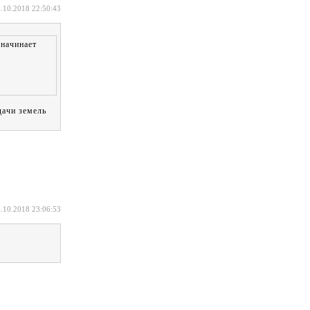
.10.2018 22:50:43
 начинает
дачи земель
.10.2018 23:06:53