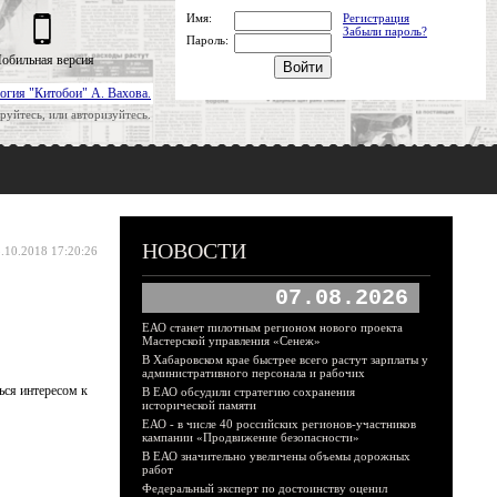
Имя:
Регистрация
Забыли пароль?
Пароль:
обильная версия
огия "Китобои" А. Вахова.
руйтесь, или авторизуйтесь.
НОВОСТИ
.10.2018 17:20:26
07.08.2026
ЕАО станет пилотным регионом нового проекта
Мастерской управления «Сенеж»
В Хабаровском крае быстрее всего растут зарплаты у
административного персонала и рабочих
ься интересом к
В ЕАО обсудили стратегию сохранения
исторической памяти
ЕАО - в числе 40 российских регионов-участников
кампании «Продвижение безопасности»
В ЕАО значительно увеличены объемы дорожных
работ
Федеральный эксперт по достоинству оценил