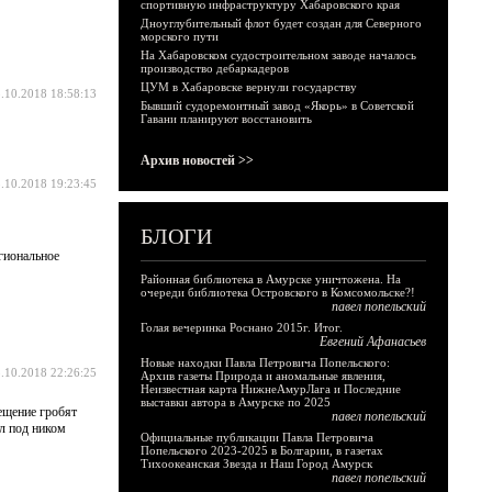
спортивную инфраструктуру Хабаровского края
Дноуглубительный флот будет создан для Северного
морского пути
На Хабаровском судостроительном заводе началось
производство дебаркадеров
ЦУМ в Хабаровске вернули государству
.10.2018 18:58:13
Бывший судоремонтный завод «Якорь» в Советской
Гавани планируют восстановить
Архив новостей >>
.10.2018 19:23:45
БЛОГИ
егиональное
Районная библиотека в Амурске уничтожена. На
очереди библиотека Островского в Комсомольске?!
павел попельский
Голая вечеринка Роснано 2015г. Итог.
Евгений Афанасьев
Новые находки Павла Петровича Попельского:
.10.2018 22:26:25
Архив газеты Природа и аномальные явления,
Неизвестная карта НижнеАмурЛага и Последние
выставки автора в Амурске по 2025
вещение гробят
павел попельский
ал под ником
Официальные публикации Павла Петровича
Попельского 2023-2025 в Болгарии, в газетах
Тихоокеанская Звезда и Наш Город Амурск
павел попельский