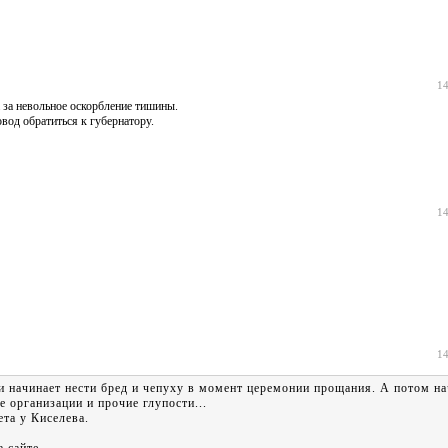
14
за невольное оскорбление тишины.
вод обратиться к губернатору.
14
14
и начинает нести бред и чепуху в момент церемонии прощания. А потом на
е организации и прочие глупости...
ета у Киселева.