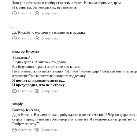
Зато у писательского сообщества есть интерес. К своим чёрным дырам.
И к деньгам, без которых их не заполнить.
Ответить
Цитировать
.
Да, Киселёв, с мозгами у вас явно не в порядке.
Ответить
Цитировать
Виктор Киселёв
Уважаемый .
Люди - цветы. А жизнь - это драма.
Вы безусловно правы по отношению ко мне.
Но это мой отклик на сентенцию [/b]... ибо "черная дыра" хабаровской литерату
отделение Союза писателей получит поддержку.
Я посчитал нужным ответить...
И предупредил, что не в строку...
Ответить
Цитировать
simply
Виктор Киселёв
,
Дядя Витя, а Вы сами то как пробуждаете интерес к чтению? Чёрная дыра всех з
сверху и вряд ли новый губернатор это понимает. Я скептически настроен) ну в
"собрат по перу"?
Ответить
Цитировать