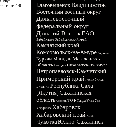
я. Вкус
Владивосток
Благовещенск
литературы")))
Восточный военный округ
Дальневосточный
федеральный округ
Дальний Восток
ЕАО
Забайкалье
Забайкальский край
Камчатский край
Комсомольск-на-Амуре
Корякия
Магадан
Магаданская
Курилы
область
Николаевск-на-Амуре
Находка
Петропавловск-Камчатский
Приморский край
Республика
Республика Саха
Бурятия
(Якутия)
Сахалинская
область
ТОФ
Тында
Улан-Удэ
Сибирь
Хабаровск
Уссурийск
Хабаровский край
Чита
Чукотка
Южно-Сахалинск