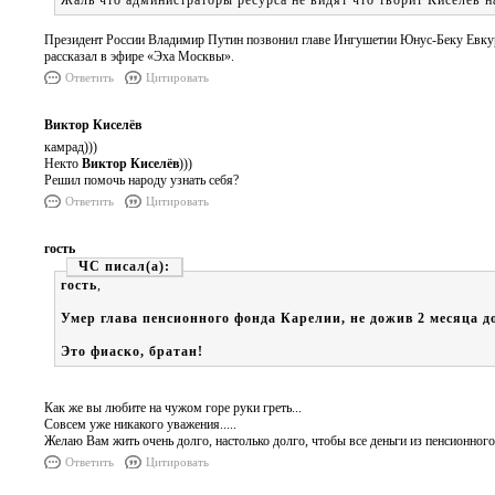
Жаль что администраторы ресурса не видят что творит Киселев на
Президент России Владимир Путин позвонил главе Ингушетии Юнус-Беку Евкур
рассказал в эфире «Эха Москвы».
Ответить
Цитировать
Виктор Киселёв
камрад)))
Некто
Виктор Киселёв
)))
Решил помочь народу узнать себя?
Ответить
Цитировать
гость
ЧС
гость
,
Умер глава пенсионного фонда Карелии, не дожив 2 месяца д
Это фиаско, братан!
Как же вы любите на чужом горе руки греть...
Совсем уже никакого уважения.....
Желаю Вам жить очень долго, настолько долго, чтобы все деньги из пенсионного
Ответить
Цитировать