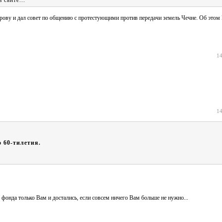
 сайте...
ову и дал совет по общению с протестующими против передачи земель Чечне. Об этом
14
14
о 60-тилетия.
 фонда только Вам и достались, если совсем ничего Вам больше не нужно...