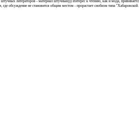
 штучных литераторов - материал штучный))) Интерес к чтению, как и мода, прививаетс
 где обсуждение не становится общим местом - прорастает снобизм типа "Хабаровской 