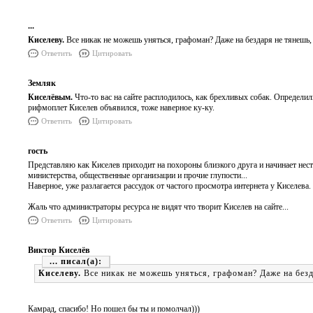
...
Киселеву.
Все никак не можешь уняться, графоман? Даже на бездаря не тянешь, 
Ответить
Цитировать
Земляк
Киселёвым.
Что-то вас на сайте расплодилось, как брехливых собак. Определили
рифмоплет Киселев объявился, тоже наверное ку-ку.
Ответить
Цитировать
гость
Представляю как Киселев приходит на похороны близкого друга и начинает нест
министерства, общественные организации и прочие глупости...
Наверное, уже разлагается рассудок от частого просмотра интернета у Киселева.
Жаль что администраторы ресурса не видят что творит Киселев на сайте...
Ответить
Цитировать
Виктор Киселёв
...
Киселеву.
Все никак не можешь уняться, графоман? Даже на безда
Камрад, спасибо! Но пошел бы ты и помолчал)))