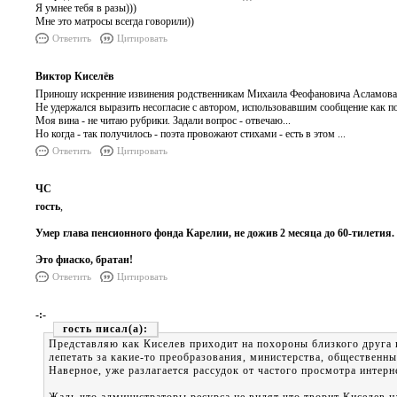
Я умнее тебя в разы)))
Мне это матросы всегда говорили))
Ответить
Цитировать
Виктор Киселёв
Приношу искренние извинения родственникам Михаила Феофановича Асламова 
Не удержался выразить несогласие с автором, использовавшим сообщение как по
Моя вина - не читаю рубрики. Задали вопрос - отвечаю...
Но когда - так получилось - поэта провожают стихами - есть в этом ...
Ответить
Цитировать
ЧС
гость
,
Умер глава пенсионного фонда Карелии, не дожив 2 месяца до 60-тилетия.
Это фиаско, братан!
Ответить
Цитировать
-:-
гость
Представляю как Киселев приходит на похороны близкого друга 
лепетать за какие-то преобразования, министерства, общественны
Наверное, уже разлагается рассудок от частого просмотра интерн