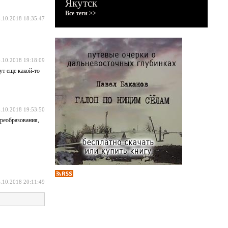
Якутск
Все теги >>
.10.2018 18:35:47
.10.2018 19:18:09
ут еще какой-то
.10.2018 19:53:50
преобразования,
.10.2018 20:11:49