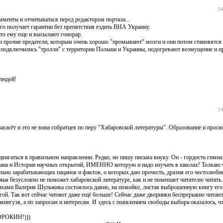
14
менты и отчитываться перед редактором портала...
ого получает гарантии без препятствия ездить ВНА Украину.
то ему еще и высылают гонорар.
ли прочие предатели, которым очень хорошо "промывают" мозги и они потом становятся
о подключились "тролли" с территории Польши и Украины, подогревают возмущение и п
людей!
14
асасёт и это не вина собратцев по перу "Хабаровской литературы". Образование и прос
игаться в правильном направлении. Редко, но пишу письма внуку. Он - гордость гимна
ана и Истории научных открытий, ИМЕННО которую и надо изучать в школах! Толкаю 
льно зарабатывающих пацанов и фактов, о которых даю прочесть, дразня его честолюбие
жья безусловно не поможет хабаровской литературе, как и не помешает читателю читать
тихами Валерия Шульжика состоялось давно, на помойке, листая выброшенную книгу его 
игой. Так вот сейчас читают даже ещё больше! Сейчас даже дворники беспрерывно читают
мингуэя, а по запросам и интересам. И здесь с появлением свободы выбора оказалось, ч
СОРОКИН!)))