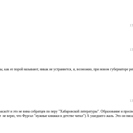
13
13
ры, как ее порой называют, никак не устраняется, и, возможно, при новом губернаторе р
13
асасёт и это не вина собратцев по перу "Хабаровской литературы". Образование и прос
от не верю, что Фургал "нужные книжки в детстве читал") А ушедшего жаль. Это он пис