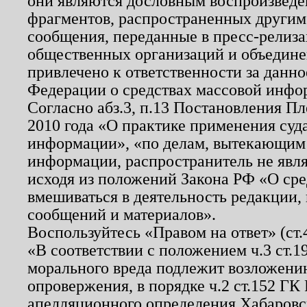
они являются дословным воспроизведе
фрагментов, распространенных другим
сообщения, переданные в пресс-релиза
общественных организаций и объединен
привлечено к ответственности за данн
Федерации о средствах массовой инфо
Согласно абз.3, п.13 Постановления П
2010 года «О практике применения суд
информации», «по делам, вытекающим
информации, распространитель не явл
исходя из положений Закона РФ «О ср
вмешиваться в деятельность редакции, 
сообщений и материалов».
Воспользуйтесь «Правом на ответ» (ст
«В соответствии с положением ч.3 ст.
морального вреда подлежит возложению
опровержения, в порядке ч.2 ст.152 ГК 
апелляционного определения Хабаровско