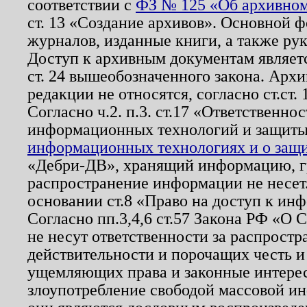
соответствии с
ФЗ № 125 «Об архивном
ст. 13 «Создание архивов». Основной ф
журналов, изданные книги, а также ру
Доступ к архивным документам являетс
ст. 24 вышеобозначенного закона. Арх
редакции не относятся, согласно ст.ст. 
Согласно ч.2. п.3. ст.17 «Ответственн
информационных технологий и защит
информационных технологиях и о защит
«Дебри-ДВ», хранящий информацию, гр
распространение информации не несет.
основании ст.8 «Право на доступ к ин
Согласно пп.3,4,6 ст.57 Закона РФ «О
не несут ответственности за распрост
действительности и порочащих честь и
ущемляющих права и законные интере
злоупотребление свободой массовой ин