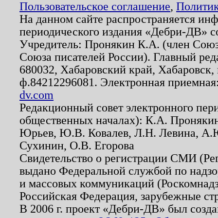
Пользовательское соглашение
,
Политик
На данном сайте распространяется ин
периодического издания «Дебри-ДВ» с
Учредитель: Пронякин К.А. (член Союз
Союза писателей России). Главный ред
680032, Хабаровский край, Хабаровск, п
ф.84212296081. Электронная приемная
dv.com
Редакционный совет электронного пер
общественных началах): К.А. Проняки
Юрьев, Ю.В. Ковалев, Л.Н. Левина, А.
Сухинин, О.В. Егорова
Свидетельство о регистрации СМИ (Р
выдано Федеральной службой по надзо
и массовых коммуникаций (Роскомнадзо
Российская Федерация, зарубежные ст
В 2006 г. проект «Дебри-ДВ» был созда