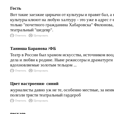
Гость
Вот такие заезжие циркачи от культуры и правят бал, а
культуры клюют на любую халтуру - это уже в адрес г-
только "почетного гражданина Хабаровска" Филонова, 
театральный "шедевр".
Ответить
Цитировать
Танюша Баранова /ФБ
Театр в России был храмом искусства, источником во
дела и любви к родине. Ныне режиссеры и драматурги
вдохновляемые золотым тельцом ...
Ответить
Цитировать
Цвет настроения- синий
журналисты давно уж не те, особенно местные, за не
полезли трясти театральный гардероб
Ответить
Цитировать
пескарь