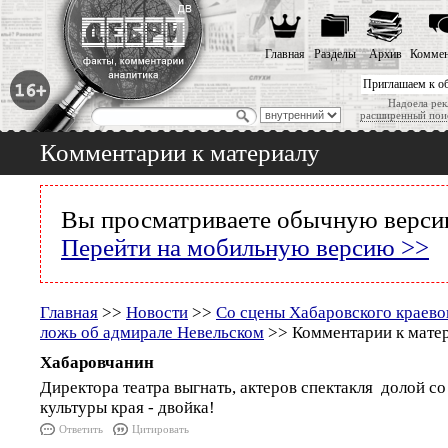
Главная
Разделы
Архив
Коммен
Приглашаем к о
Надоела рек
расширенный пои
Комментарии к материалу
Вы просматриваете обычную версию
Перейти на мобильную версию >>
Главная
>>
Новости
>>
Со сцены Хабаровского краево
ложь об адмирале Невельском
>> Комментарии к мате
Хабаровчанин
Директора театра выгнать, актеров спектакля долой с
культуры края - двойка!
Ответить
Цитировать