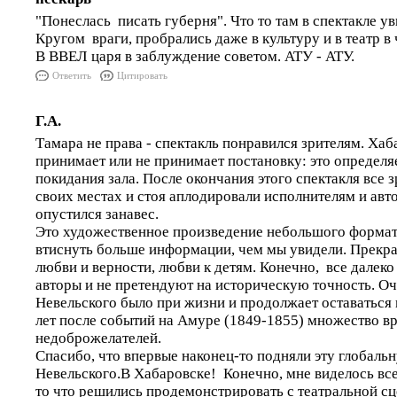
"Понеслась писать губерня". Что то там в спектакле ув
Кругом враги, пробрались даже в культуру и в театр в 
В ВВЕЛ царя в заблуждение советом. АТУ - АТУ.
Ответить
Цитировать
Г.А.
Тамара не права - спектакль понравился зрителям. Ха
принимает или не принимает постановку: это определя
покидания зала. После окончания этого спектакля все з
своих местах и стоя аплодировали исполнителям и авто
опустился занавес.
Это художественное произведение небольшого формата
втиснуть больше информации, чем мы увидели. Прекр
любви и верности, любви к детям. Конечно, все далеко
авторы и не претендуют на историческую точность. Оч
Невельского было при жизни и продолжает оставаться 
лет после событий на Амуре (1849-1855) множество вр
недоброжелателей.
Спасибо, что впервые наконец-то подняли эту глобаль
Невельского.В Хабаровске! Конечно, мне виделось все
то что решились продемонстрировать с театральной с