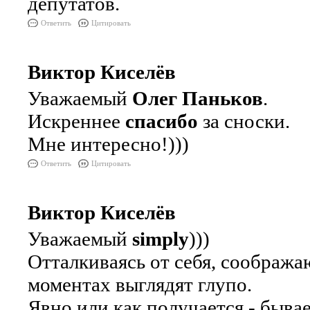
депутатов.
Ответить
Цитировать
Виктор Киселёв
Уважаемый
Олег Паньков
.
Искреннее
спасибо
за сноски.
Мне интересно!)))
Ответить
Цитировать
Виктор Киселёв
Уважаемый
simply
)))
Отталкиваясь от себя, сообража
моментах выглядят глупо.
Явно или как получается - бывает