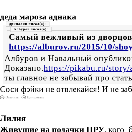
деда мароза аднака
дриналин
Албуров
Самый вежливый из дворцов 
https://alburov.ru/2015/10/sho
Албуров и Навальный опублико
Доказано.
https://pikabu.ru/sto
ты главное не забывай про стат
Соси фэйки не отвлекайся! И не заб
Ответить
Цитировать
Лилия
Живущие на подачки ЦРУ
, кого 