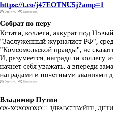
https://t.co/j47EOTNU5j?amp=1
Ответить
Цитировать
Собрат по перу
Кстати, коллеги, аккурат под Новы
"Заслуженный журналист РФ", сред
"Комсомольской правды", не сказат
И, разумеется, наградили коллегу и
начнет себя уважать, а впереди за
наградами и почетными званиями да
Ответить
Цитировать
Владимир Путин
ОХ-ХОХОХОХО!!! ЗДРАВСТВУЙТЕ, ДЕТИ!