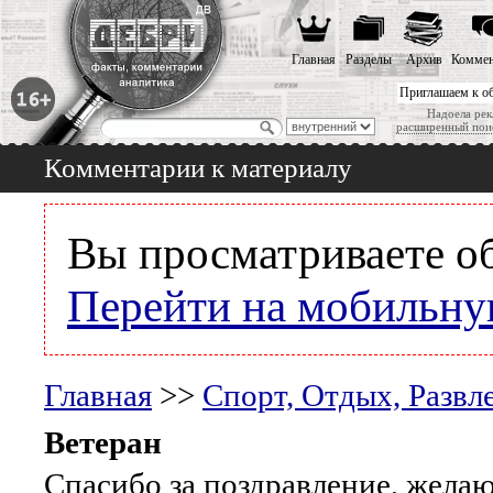
Главная
Разделы
Архив
Коммен
Приглашаем к о
Надоела рек
расширенный пои
Комментарии к материалу
Вы просматриваете о
Перейти на мобильну
Главная
>>
Спорт, Отдых, Развл
Ветеран
Спасибо за поздравление, желаю