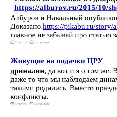
https://alburov.ru/2015/10/s
Албуров и Навальный опублико
Доказано.
https://pikabu.ru/stor
главное не забывай про статью 
Ответить
Цитировать
Живущие на подачки ЦРУ
дриналин
, да вот и я о том ж
даже то что мы наблюдаем дина
такими родились. Вместо правд
конфликты.
Ответить
Цитировать