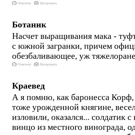
Ответить
Цитировать
Ботаник
Насчет выращивания мака - туфт
с южной загранки, причем офици
обезбаливающее, уж тяжелоранен
Ответить
Цитировать
Краевед
А я помню, как баронесса Корф,
тоже урожденной княгине, весел
изловили, оказался... солдатик
винцо из местного винограда, о