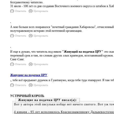
безграмотному читателю.
31 июля - 100 лет со дня создания Восточного военного округа со штабом в Хаб
Ответить
Цитировать
.
А мне больше всех понравился "почетный гражданин Хабаровска", отчисленный и
полуторавековую историю этой почтенной организации.
Ответить
Цитировать
.
И еще я думаю, что читатель под ником
"Живущий на подачки ЦРУ"
это ска
тюремный срок и там, по словам других злых краеведов, возглавивший кружок л
Синг-Синг.
Ответить
Цитировать
Живущие на подачки ЦРУ
.
, тебе всё предъявят дурачок в Гуантанумо, когда тебя туда этапируют. Я там т
Ответить
Цитировать
УСТРИЧНЫЙ КОРОЛЬ
Живущие на подачки ЦРУ
Вот у автора этой писульки вобще нет ничего святого. Вот уж то
4 января - 95 лет исполнилось Краснознаменному Дальневосточн