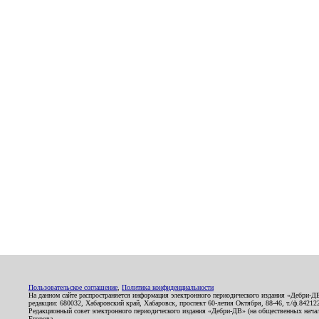
Пользовательское соглашение
,
Политика конфиденциальности
На данном сайте распространяется информация электронного периодического издания «Дебри-Д
редакции: 680032, Хабаровский край, Хабаровск, проспект 60-летия Октября, 88-46, т./ф.8421
Редакционный совет электронного периодического издания «Дебри-ДВ» (на общественных нач
Егорова