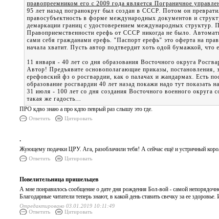
правопреемником его с 2009 года является Пограничное управл
95 лет назад погранокруг был создан в СССР. Потом он преврат
правосубъектность в форме международных документов и структ
демаркации границ с удостоверением международных структур. 
Правоприемственности ерефь от СССР никогда не было. Автомат
сами себя гражданами ерефь. "Паспорт ерефь" это оферта на пр
начала хватит. Пусть автор подтвердит хоть одой бумажкой, что е
11 января - 40 лет со дня образования Восточного округа Росгва
Автор! Предъявите основополагающие приказы, постановления, з
ерефовский фз о росгвардии, как о палачах и жандармах. Есть п
образование росгвардии 40 лет назад покажи надо тут показать 
31 июля - 100 лет со дня создания Восточного военного округа 
такая же гадость...
ПРО кдво знаю а про кдпо певрый раз слышу это где.
Ответить
Цитировать
.
Жующему подачки ЦРУ. Ага, разоблачили тебя! А сейчас ещё и устричный король
Ответить
Цитировать
Повелительница пришельцев
А мне понравилось сообщение о дате дня рождения Бол-вой - самой непорядочной
Благодарные читатели теперь знают, в какой день ставить свечку за ее здоровье. 
Отредактировано 03.01.2019 10:11:49
Ответить
Цитировать