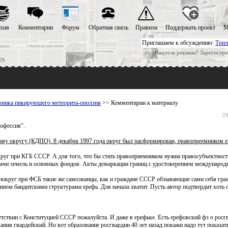
хив
Комментарии
Форум
Обратная связь
Правила
Поддержать проект
М
Приглашаем к обсуждению:
Трил
Надоела реклама? Зарегистри
ск
оника пикирующего метеорита-оползня
>> Комментарии к материалу
29
рофессия".
му округу (КДПО). 8 декабря 1997 года округ был расформирован, правопреемником ег
круг при КГБ СССР. А для того, что бы стать правоприемником нужна правосубъектност
ачи земель и основных фондов. Акты демаркации границ с удостоверением международ
нокруг при ФСБ такие же самозванцы, как и граждане СССР обзывающие сами себя гра
ном бандитскими структурами ерефь. Для начала хватит. Пусть автор подтвердит хоть 
ствии с Конституцией СССР пожалуйста. И даже в ерефьке. Есть ерефовский фз о росгв
ния гвардейский. Но вот образование росгвардии 40 лет назад покажи надо тут показа