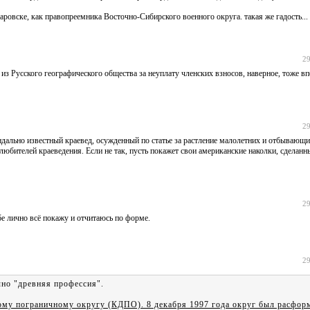
аровске, как правопреемника Восточно-Сибирского военного округа. такая же гадость...
29
з Русского географического общества за неуплату членских взносов, наверное, тоже вп
29
ндально известный краевед, осужденный по статье за растление малолетних и отбывающ
юбителей краеведения. Если не так, пусть покажет свои американские наколки, сделанн
29
ебе лично всё покажу и отчитаюсь по форме.
29
чно "древняя профессия".
ому пограничному округу (КДПО). 8 декабря 1997 года округ был расфор