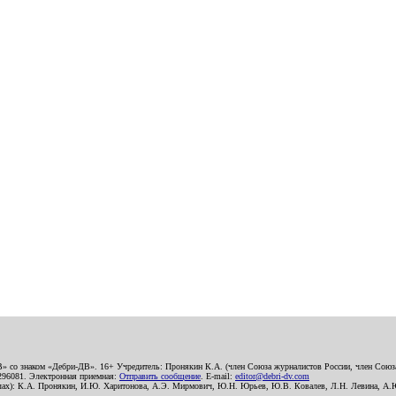
В» со знаком «Дебри-ДВ». 16+ Учредитель: Пронякин К.А. (член Союза журналистов России, член Союза
2296081. Электронная приемная:
Отправить сообщение
. E-mail:
editor@debri-dv.com
алах): К.А. Пронякин, И.Ю. Харитонова, А.Э. Мирмович, Ю.Н. Юрьев, Ю.В. Ковалев, Л.Н. Левина, А.