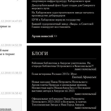
спортивную инфраструктуру Хабаровского края
Дноуглубительный флот будет создан для Северного
морского пути
На Хабаровском судостроительном заводе началось
производство дебаркадеров
ЦУМ в Хабаровске вернули государству
.12.2018 14:47:03
Бывший судоремонтный завод «Якорь» в Советской
ервые за
Гавани планируют восстановить
Архив новостей >>
.12.2018 14:52:39
ий ныне
БЛОГИ
ые в тюрьме
Районная библиотека в Амурске уничтожена. На
очереди библиотека Островского в Комсомольске?!
павел попельский
.12.2018 15:38:33
Голая вечеринка Роснано 2015г. Итог.
Евгений Афанасьев
Новые находки Павла Петровича Попельского:
Архив газеты Природа и аномальные явления,
Неизвестная карта НижнеАмурЛага и Последние
выставки автора в Амурске по 2025
.12.2018 16:58:42
павел попельский
Официальные публикации Павла Петровича
Попельского 2023-2025 в Болгарии, в газетах
Тихоокеанская Звезда и Наш Город Амурск
павел попельский
мирован,