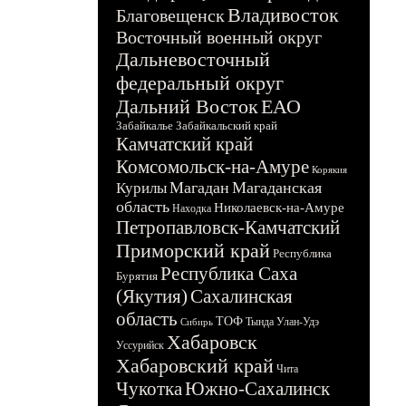
Владивосток
Благовещенск
Восточный военный округ
Дальневосточный
федеральный округ
Дальний Восток
ЕАО
Забайкалье
Забайкальский край
Камчатский край
Комсомольск-на-Амуре
Корякия
Магадан
Магаданская
Курилы
область
Николаевск-на-Амуре
Находка
Петропавловск-Камчатский
Приморский край
Республика
Республика Саха
Бурятия
(Якутия)
Сахалинская
область
ТОФ
Тында
Улан-Удэ
Сибирь
Хабаровск
Уссурийск
Хабаровский край
Чита
Чукотка
Южно-Сахалинск