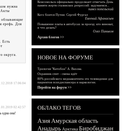
Комсомольск официально продолжает отмечать День
памяти жертв сталинских репрессий: задумаемся...
иком нужна
павел попельский
. Акты
Кого боится Путин: Сергей Фургал
Евгений Афанасьев
Р обзывающие
и ерефь. Для
Повышение платы в автобусах за проезд: кто виноват,
и что делать?
Олег Паньков
Архив блогов >>
. Есть
от
о округа.
НОВОЕ НА ФОРУМЕ
Трилогия "Китобои" А. Вахова.
Охранник спит - смена идёт
80% российского медиаконтента это телевидение для
пациентов психдиспансера и наркологии.
.12.2018 17:06:04
Перейти на форум >>
ОБЛАКО ТЕГОВ
.01.2019 02:42:57
ь одна она!
Азия
Амурская область
Биробиджан
Анадырь
Арктика