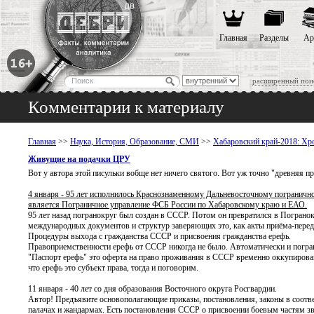
Главная
Разделы
Ар
расширенный пои
Комментарии к материалу
Главная
>>
Наука, История, Образование, СМИ
>>
Хабаровский край-2018: Хр
Живущие на подачки ЦРУ
Вот у автора этой писульки вобще нет ничего святого. Вот уж точно "древняя п
4 января - 95 лет исполнилось Краснознаменному Дальневосточному погранично
является Пограничное управление ФСБ России по Хабаровскому краю и ЕАО.
95 лет назад погранокруг был создан в СССР. Потом он превратился в Пограно
международных документов и структур заверяющих это, как акты приёма-перед
Процедуры выхода с гражданства СССР и присвоения гражданства ерефь.
Правоприемственности ерефь от СССР никогда не было. Автоматически и погра
"Паспорт ерефь" это оферта на право проживания в СССР временно оккупирован
что ерефь это субъект права, тогда и поговорим.
11 января - 40 лет со дня образования Восточного округа Росгвардии.
Автор! Предъявите основополагающие приказы, постановления, законы в соответ
палачах и жандармах. Есть постановления СССР о присвоении боевым частям зва