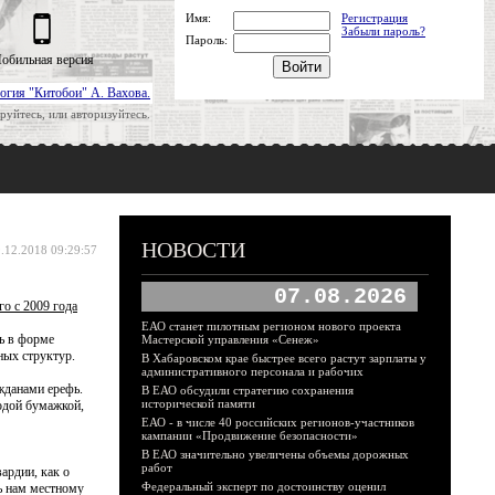
Имя:
Регистрация
Забыли пароль?
Пароль:
обильная версия
огия "Китобои" А. Вахова.
руйтесь, или авторизуйтесь.
НОВОСТИ
.12.2018 09:29:57
07.08.2026
о с 2009 года
ЕАО станет пилотным регионом нового проекта
ь в форме
Мастерской управления «Сенеж»
ных структур.
В Хабаровском крае быстрее всего растут зарплаты у
административного персонала и рабочих
жданами ерефь.
В ЕАО обсудили стратегию сохранения
исторической памяти
одой бумажкой,
ЕАО - в числе 40 российских регионов-участников
кампании «Продвижение безопасности»
В ЕАО значительно увеличены объемы дорожных
работ
ардии, как о
Федеральный эксперт по достоинству оценил
ть нам местному