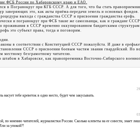
ение ФСБ России по Хабаровскому краю и ЕАО.
ился в Погранокруг при КГБ СССР. А для того, что бы стать правоприемн
ур заверяющих это, как акты приёма-передачи земель и основных фондов
Процедуры выхода с гражданства СССР и присвоения гражданства ерефь.
ически и погранокруг при ФСБ такие же самозванцы, как и граждане ССС
аво проживания в СССР временно оккупированном бандитскими структурам
рефь это субъект права, тогда и поговорим.
рдии.
аконы в соответствии с Конституцией СССР пожалуйста. И даже в ерефьке
остановления СССР о присвоении боевым частям звания гвардейский. Но в
нам местному безграмотному читателю.
со штабом в Хабаровске, как правопреемника Восточно-Сибирского военног
29
 насует тебе креветок в одно место, будет чем закусывать.
03
, по мнению читателей, журналистки России. Сколько клеветы на ее совести, знает лиш
Или за упокой?!