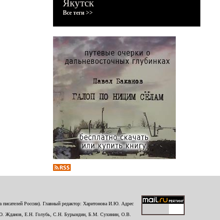
Якутск
Все теги >>
 писателей России). Главный редактор: Харитонова И.Ю. Адрес
Ю. Жданов, Е.Н. Голубь, С.Н. Бурындин, Б.М. Сухинин, О.В.