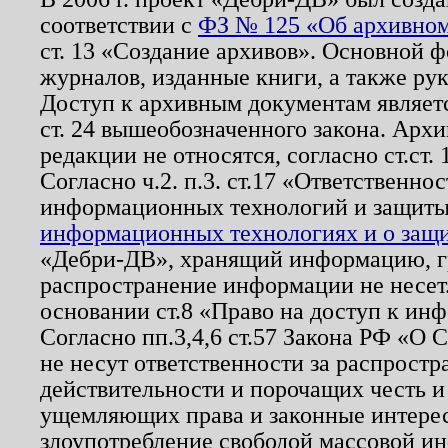
соответствии с
ФЗ № 125 «Об архивном
ст. 13 «Создание архивов». Основной ф
журналов, изданные книги, а также ру
Доступ к архивным документам являетс
ст. 24 вышеобозначенного закона. Арх
редакции не относятся, согласно ст.ст. 
Согласно ч.2. п.3. ст.17 «Ответственн
информационных технологий и защит
информационных технологиях и о защит
«Дебри-ДВ», хранящий информацию, гр
распространение информации не несет.
основании ст.8 «Право на доступ к ин
Согласно пп.3,4,6 ст.57 Закона РФ «О
не несут ответственности за распрост
действительности и порочащих честь и
ущемляющих права и законные интере
злоупотребление свободой массовой ин