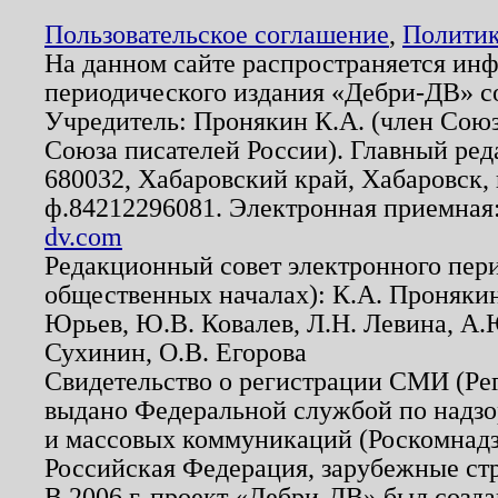
Пользовательское соглашение
,
Политик
На данном сайте распространяется ин
периодического издания «Дебри-ДВ» с
Учредитель: Пронякин К.А. (член Союз
Союза писателей России). Главный ред
680032, Хабаровский край, Хабаровск, п
ф.84212296081. Электронная приемная
dv.com
Редакционный совет электронного пер
общественных началах): К.А. Проняки
Юрьев, Ю.В. Ковалев, Л.Н. Левина, А.
Сухинин, О.В. Егорова
Свидетельство о регистрации СМИ (Р
выдано Федеральной службой по надзо
и массовых коммуникаций (Роскомнадзо
Российская Федерация, зарубежные ст
В 2006 г. проект «Дебри-ДВ» был созда