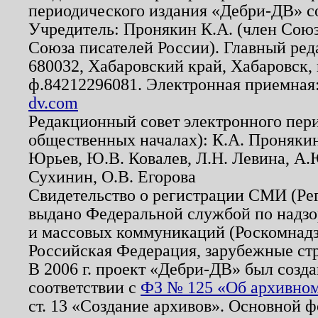
периодического издания «Дебри-ДВ» с
Учредитель: Пронякин К.А. (член Союз
Союза писателей России). Главный ред
680032, Хабаровский край, Хабаровск, п
ф.84212296081. Электронная приемная
dv.com
Редакционный совет электронного пер
общественных началах): К.А. Проняки
Юрьев, Ю.В. Ковалев, Л.Н. Левина, А.
Сухинин, О.В. Егорова
Свидетельство о регистрации СМИ (Р
выдано Федеральной службой по надзо
и массовых коммуникаций (Роскомнадзо
Российская Федерация, зарубежные ст
В 2006 г. проект «Дебри-ДВ» был созда
соответствии с
ФЗ № 125 «Об архивном
ст. 13 «Создание архивов». Основной ф