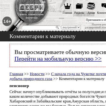
Главная
Разделы
Архив
Коммен
Приглашаем к о
Надоела рек
расширенный пои
Комментарии к материалу
Вы просматриваете обычную версию
Перейти на мобильную версию >>
Главная
>>
Новости
>>
С начала года на Чукотке почт
добыча природного газа
>> Комментарии к материалу
пенсионер
Сейчас начнут опубликовывать отчёты за полугодие,и 
каком количестве добывают природных богатств Чукот
Хабаровский и Забайкальские края,Амурская область, и
удивления; какие же мы богатые. Только смущает одно