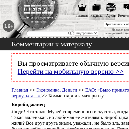
Главная
Разделы
Архив
Коммен
Приглашаем к о
Надоела рек
расширенный пои
Комментарии к материалу
Вы просматриваете обычную версию
Перейти на мобильную версию >>
Главная
>>
Экономика, Деньги
>>
ЕАО: «Было принят
вернуться…»
>> Комментарии к материалу
Биробиджанец
Люди! Что такое Музей современного искусства, когда 
Такая маленькая, но любимая ее жителями. Биробиджа
жили? Все друг друга знали, уважали , не было зла, за
были хоккейные коробки, футбольные площадки. Летом