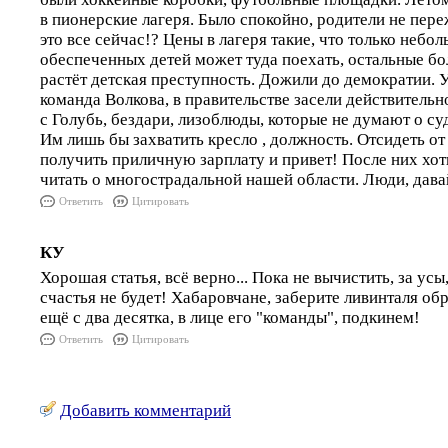
в пионерские лагеря. Было спокойно, родители не пере
это все сейчас!? Цены в лагеря такие, что только небо
обеспеченных детей может туда поехать, остальные бо
растёт детская преступность. Дожили до демократии.
команда Волкова, в правительстве засели действительн
с Голубь, бездари, лизоблюды, которые не думают о су
Им лишь бы захватить кресло , должность. Отсидеть от 
получить приличную зарплату и привет! После них хот
читать о многострадальной нашей области. Люди, давай
Ответить
Цитировать
КУ
Хорошая статья, всё верно... Пока не вычистить, за усы
счастья не будет! Хабаровчане, заберите ливинталя об
ещё с два десятка, в лице его "команды", подкинем!
Ответить
Цитировать
Добавить комментарий