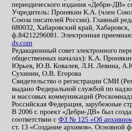
периодического издания «Дебри-ДВ» с
Учредитель: Пронякин К.А. (член Союз
Союза писателей России). Главный ред
680032, Хабаровский край, Хабаровск, п
ф.84212296081. Электронная приемная
dv.com
Редакционный совет электронного пер
общественных началах): К.А. Проняки
Юрьев, Ю.В. Ковалев, Л.Н. Левина, А.
Сухинин, О.В. Егорова
Свидетельство о регистрации СМИ (Р
выдано Федеральной службой по надзо
и массовых коммуникаций (Роскомнадзо
Российская Федерация, зарубежные ст
В 2006 г. проект «Дебри-ДВ» был созда
соответствии с
ФЗ № 125 «Об архивном
ст. 13 «Создание архивов». Основной ф