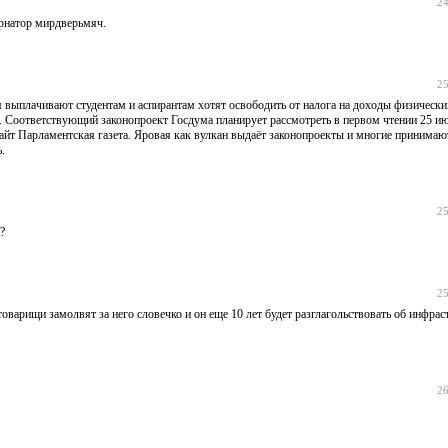
24
ернатор мирдверьмяч.
25
 выплачивают студентам и аспирантам хотят освободить от налога на доходы физическ
д. Соответствующий законопроект Госдума планирует рассмотреть в первом чтении 25 и
йт Парламентская газета. Яровая как вулкан выдаёт законопроекты и многие принимают
.
25
?
25
товарищи замолвят за него словечко и он еще 10 лет будет разглагольствовать об инфра
26