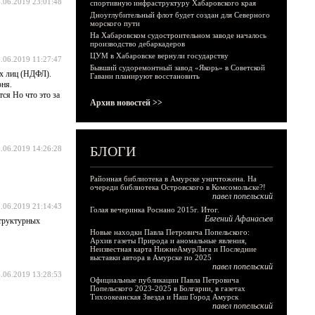
.06.2019 23:01:48
спортивную инфраструктуру Хабаровского края
Дноуглубительный флот будет создан для Северного
морского пути
На Хабаровском судостроительном заводе началось
производство дебаркадеров
ЦУМ в Хабаровске вернули государству
.06.2019 11:27:47
Бывший судоремонтный завод «Якорь» в Советской
их лиц (НДФЛ).
Гавани планируют восстановить
юня.
ся Но что это за
Архив новостей >>
БЛОГИ
.06.2019 14:26:28
Районная библиотека в Амурске уничтожена. На
очереди библиотека Островского в Комсомольске?!
павел попельский
.06.2019 21:14:43
Голая вечеринка Роснано 2015г. Итог.
Евгений Афанасьев
структурных
Новые находки Павла Петровича Попельского:
Архив газеты Природа и аномальные явления,
Неизвестная карта НижнеАмурЛага и Последние
выставки автора в Амурске по 2025
павел попельский
.06.2019 13:28:53
Официальные публикации Павла Петровича
Попельского 2023-2025 в Болгарии, в газетах
Тихоокеанская Звезда и Наш Город Амурск
павел попельский