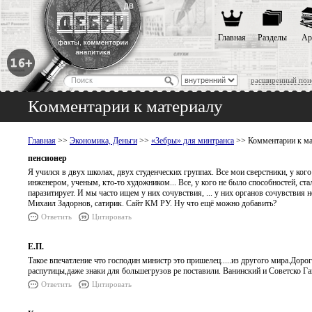
Главная
Разделы
Ар
расширенный пои
Комментарии к материалу
Главная
>>
Экономика, Деньги
>>
«Зебры» для минтранса
>> Комментарии к ма
пенсионер
Я учился в двух школах, двух студенческих группах. Все мои сверстники, у ког
инженером, ученым, кто-то художником... Все, у кого не было способностей, стали
паразитирует. И мы часто ищем у них сочувствия, ... у них органов сочувствия 
Михаил Задорнов, сатирик. Сайт КМ РУ. Ну что ещё можно добавить?
Ответить
Цитировать
Е.П.
Такое впечатление что господин министр это пришелец.....из другого мира.Доро
распутицы,даже знаки для большегрузов ре поставили. Ванинский и Советско Г
Ответить
Цитировать