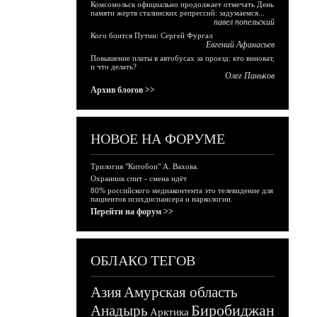
Комсомольск официально продолжает отмечать День
памяти жертв сталинских репрессий: задумаемся...
павел попельский
Кого боится Путин: Сергей Фургал
Евгений Афанасьев
Повышение платы в автобусах за проезд: кто виноват,
и что делать?
Олег Паньков
Архив блогов >>
НОВОЕ НА ФОРУМЕ
Трилогия "Китобои" А. Вахова.
Охранник спит - смена идёт
80% российского медиаконтента это телевидение для
пациентов психдиспансера и наркологии.
Перейти на форум >>
ОБЛАКО ТЕГОВ
Азия
Амурская область
Биробиджан
Анадырь
Арктика