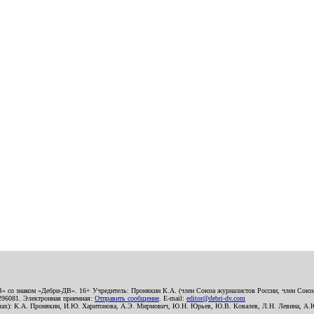
В» со знаком «Дебри-ДВ». 16+ Учредитель: Пронякин К.А. (член Союза журналистов России, член Союза
2296081. Электронная приемная:
Отправить сообщение
. E-mail:
editor@debri-dv.com
алах): К.А. Пронякин, И.Ю. Харитонова, А.Э. Мирмович, Ю.Н. Юрьев, Ю.В. Ковалев, Л.Н. Левина, А.