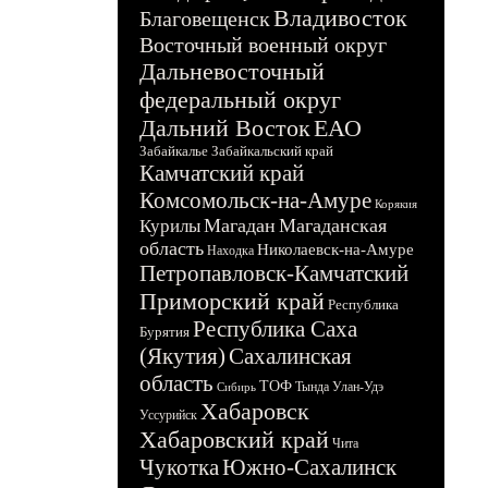
Владивосток
Благовещенск
Восточный военный округ
Дальневосточный
федеральный округ
Дальний Восток
ЕАО
Забайкалье
Забайкальский край
Камчатский край
Комсомольск-на-Амуре
Корякия
Магадан
Магаданская
Курилы
область
Николаевск-на-Амуре
Находка
Петропавловск-Камчатский
Приморский край
Республика
Республика Саха
Бурятия
(Якутия)
Сахалинская
область
ТОФ
Тында
Улан-Удэ
Сибирь
Хабаровск
Уссурийск
Хабаровский край
Чита
Чукотка
Южно-Сахалинск