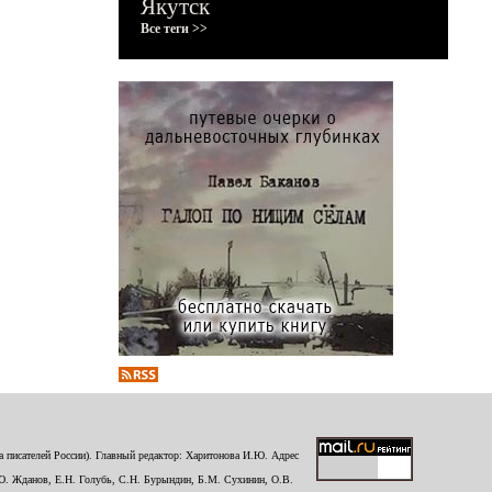
Якутск
Все теги >>
 писателей России). Главный редактор: Харитонова И.Ю. Адрес
Ю. Жданов, Е.Н. Голубь, С.Н. Бурындин, Б.М. Сухинин, О.В.