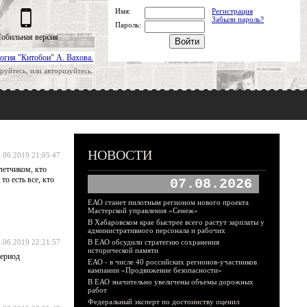
Имя:
Регистрация
Забыли пароль?
Пароль:
обильная версия
огия "Китобои" А. Вахова.
руйтесь, или авторизуйтесь.
НОВОСТИ
.06.2019 21:05:47
летчиком, кто
то есть все, кто
07.08.2026
ЕАО станет пилотным регионом нового проекта
Мастерской управления «Сенеж»
В Хабаровском крае быстрее всего растут зарплаты у
административного персонала и рабочих
.06.2019 22:21:57
В ЕАО обсудили стратегию сохранения
исторической памяти
период
ЕАО - в числе 40 российских регионов-участников
кампании «Продвижение безопасности»
В ЕАО значительно увеличены объемы дорожных
работ
Федеральный эксперт по достоинству оценил