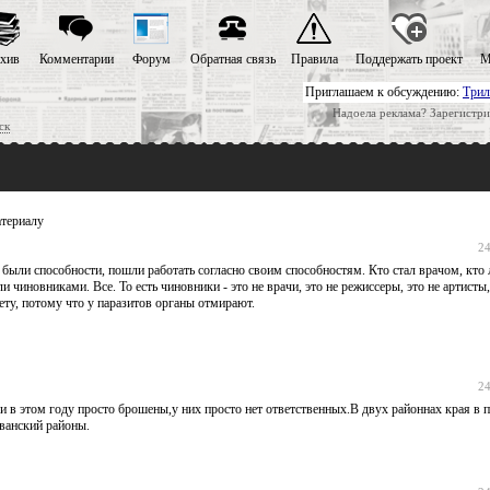
хив
Комментарии
Форум
Обратная связь
Правила
Поддержать проект
М
Приглашаем к обсуждению:
Трил
Надоела реклама? Зарегистри
ск
териалу
24
о были способности, пошли работать согласно своим способностям. Кто стал врачом, кто 
 чиновниками. Все. То есть чиновники - это не врачи, это не режиссеры, это не артисты, 
нету, потому что у паразитов органы отмирают.
24
ги в этом году просто брошены,у них просто нет ответственных.В двух районнах края в 
аванский районы.