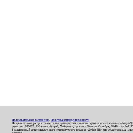
Пользовательское соглашение
,
Политика конфиденциальности
На данном сайте распространяется информация электронного периодического издания «Дебри-Д
редакции: 680032, Хабаровский край, Хабаровск, проспект 60-летия Октября, 88-46, т./ф.8421
Редакционный совет электронного периодического издания «Дебри-ДВ» (на общественных нач
Егорова