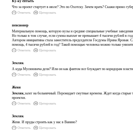
Ку-ку ептыть
Что за проект стартует в июле? Это по Охотску. Зачем врать? Скажи прямо губ
Ответить
Цитировать
пенсионер
Материальную помощь, которую вузы и средние специальные учебные заведения
Но только в том случае, если сумма выплат не превышает 4 тысячи рублей в го
Автором инициативы стала заместитель председателя Госдумы Ирина Яровая. Са
помощь, 4 тысячи рублей в год? Такой помощью человека можно только унизить
Ответить
Цитировать
Земляк
А куда Мусяновича дели? Или он как фантом все блуждает по коридорам власти
Ответить
Цитировать
Женя
Земляк
,залег на больничный. Пережидает смутные времена. Ждет когда старые 
проектах.
Ответить
Цитировать
Земляк
Женя. И пруды строить как у нас в Ванино?
Ответить
Цитировать