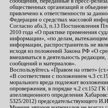
сообщения, переданные в пресс-релиза
общественных организаций и объединен
привлечено к ответственности за данн
Федерации о средствах массовой инфо
Согласно абз.3, п.13 Постановления П
2010 года «О практике применения суд
информации», «по делам, вытекающим
информации, распространитель не явл
исходя из положений Закона РФ «О ср
вмешиваться в деятельность редакции, 
сообщений и материалов».
Воспользуйтесь «Правом на ответ» (ст
«В соответствии с положением ч.3 ст.
морального вреда подлежит возложению
опровержения, в порядке ч.2 ст.152 ГК 
апелляционного определения Хабаровско
5325/2012) председательствующего И.И
Мнения авторов материалов не всегда 