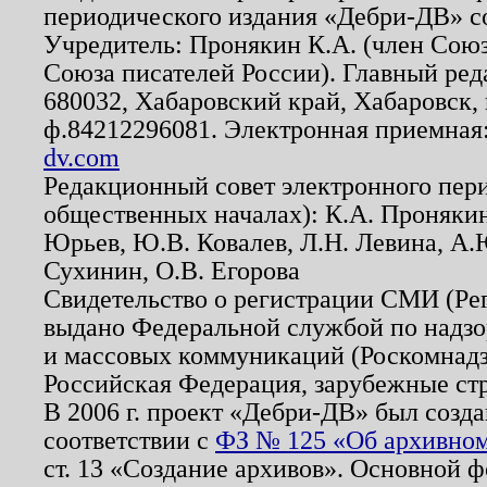
периодического издания «Дебри-ДВ» с
Учредитель: Пронякин К.А. (член Союз
Союза писателей России). Главный ред
680032, Хабаровский край, Хабаровск, п
ф.84212296081. Электронная приемная
dv.com
Редакционный совет электронного пер
общественных началах): К.А. Проняки
Юрьев, Ю.В. Ковалев, Л.Н. Левина, А.
Сухинин, О.В. Егорова
Свидетельство о регистрации СМИ (Р
выдано Федеральной службой по надзо
и массовых коммуникаций (Роскомнадзо
Российская Федерация, зарубежные ст
В 2006 г. проект «Дебри-ДВ» был созда
соответствии с
ФЗ № 125 «Об архивном
ст. 13 «Создание архивов». Основной ф