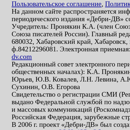
Пользовательское соглашение
,
Политик
На данном сайте распространяется ин
периодического издания «Дебри-ДВ» с
Учредитель: Пронякин К.А. (член Союз
Союза писателей России). Главный ред
680032, Хабаровский край, Хабаровск, п
ф.84212296081. Электронная приемная
dv.com
Редакционный совет электронного пер
общественных началах): К.А. Проняки
Юрьев, Ю.В. Ковалев, Л.Н. Левина, А.
Сухинин, О.В. Егорова
Свидетельство о регистрации СМИ (Р
выдано Федеральной службой по надзо
и массовых коммуникаций (Роскомнадзо
Российская Федерация, зарубежные ст
В 2006 г. проект «Дебри-ДВ» был созда