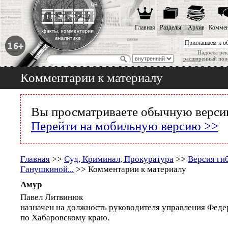
Главная
Разделы
Архив
Коммен
Приглашаем к о
Надоела рек
расширенный пои
Комментарии к материалу
Вы просматриваете обычную версию
Перейти на мобильную версию >>
Главная
>>
Суд, Криминал, Прокуратура
>>
Версия ги
Ганушкиной...
>> Комментарии к материалу
Амур
Павел Литвинюк
назначен на должность руководителя управления Феде
по Хабаровскому краю.