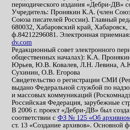
периодического издания «Дебри-ДВ» с
Учредитель: Пронякин К.А. (член Союз
Союза писателей России). Главный ред
680032, Хабаровский край, Хабаровск, п
ф.84212296081. Электронная приемная
dv.com
Редакционный совет электронного пер
общественных началах): К.А. Проняки
Юрьев, Ю.В. Ковалев, Л.Н. Левина, А.
Сухинин, О.В. Егорова
Свидетельство о регистрации СМИ (Р
выдано Федеральной службой по надзо
и массовых коммуникаций (Роскомнадзо
Российская Федерация, зарубежные ст
В 2006 г. проект «Дебри-ДВ» был созда
соответствии с
ФЗ № 125 «Об архивном
ст. 13 «Создание архивов». Основной ф