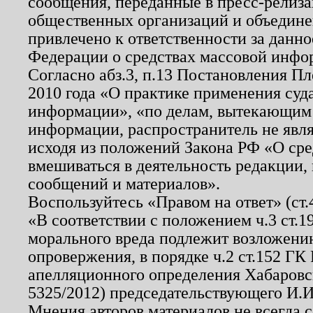
сообщения, переданные в пресс-релиза
общественных организаций и объединен
привлечено к ответственности за данн
Федерации о средствах массовой инфо
Согласно абз.3, п.13 Постановления П
2010 года «О практике применения суд
информации», «по делам, вытекающим
информации, распространитель не явл
исходя из положений Закона РФ «О ср
вмешиваться в деятельность редакции, 
сообщений и материалов».
Воспользуйтесь «Правом на ответ» (ст
«В соответствии с положением ч.3 ст.
морального вреда подлежит возложению
опровержения, в порядке ч.2 ст.152 ГК 
апелляционного определения Хабаровско
5325/2012) председательствующего И.И
Мнения авторов материалов не всегда 