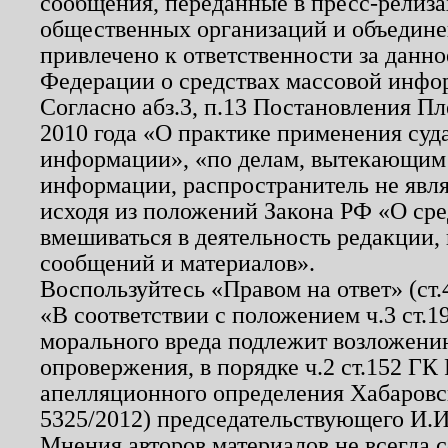
сообщения, переданные в пресс-релиза
общественных организаций и объединен
привлечено к ответственности за данн
Федерации о средствах массовой инфо
Согласно абз.3, п.13 Постановления П
2010 года «О практике применения суд
информации», «по делам, вытекающим
информации, распространитель не явл
исходя из положений Закона РФ «О ср
вмешиваться в деятельность редакции, 
сообщений и материалов».
Воспользуйтесь «Правом на ответ» (ст
«В соответствии с положением ч.3 ст.
морального вреда подлежит возложению
опровержения, в порядке ч.2 ст.152 ГК 
апелляционного определения Хабаровско
5325/2012) председательствующего И.И
Мнения авторов материалов не всегда 