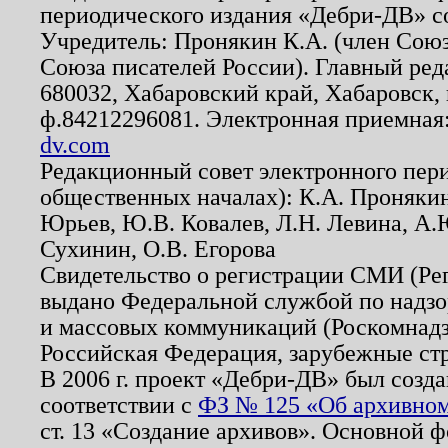
периодического издания «Дебри-ДВ» с
Учредитель: Пронякин К.А. (член Союз
Союза писателей России). Главный ред
680032, Хабаровский край, Хабаровск, п
ф.84212296081. Электронная приемная
dv.com
Редакционный совет электронного пер
общественных началах): К.А. Проняки
Юрьев, Ю.В. Ковалев, Л.Н. Левина, А.
Сухинин, О.В. Егорова
Свидетельство о регистрации СМИ (Р
выдано Федеральной службой по надзо
и массовых коммуникаций (Роскомнадзо
Российская Федерация, зарубежные ст
В 2006 г. проект «Дебри-ДВ» был созда
соответствии с
ФЗ № 125 «Об архивном
ст. 13 «Создание архивов». Основной ф