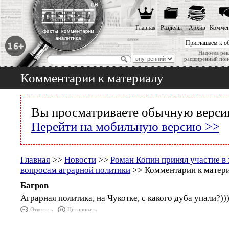
Главная
Разделы
Архив
Коммен
Приглашаем к о
Надоела рек
расширенный пои
Комментарии к материалу
Вы просматриваете обычную версию
Перейти на мобильную версию >>
Главная
>>
Новости
>>
Роман Копин принял участие в 
вопросам аграрной политики
>> Комментарии к матер
Багров
Аграрная политика, на Чукотке, с какого дуба упали?))
Ответить
Цитировать