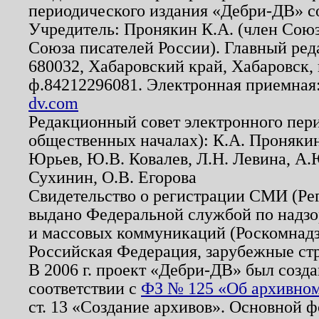
периодического издания «Дебри-ДВ» с
Учредитель: Пронякин К.А. (член Союз
Союза писателей России). Главный ред
680032, Хабаровский край, Хабаровск, п
ф.84212296081. Электронная приемная
dv.com
Редакционный совет электронного пер
общественных началах): К.А. Проняки
Юрьев, Ю.В. Ковалев, Л.Н. Левина, А.
Сухинин, О.В. Егорова
Свидетельство о регистрации СМИ (Р
выдано Федеральной службой по надзо
и массовых коммуникаций (Роскомнадзо
Российская Федерация, зарубежные ст
В 2006 г. проект «Дебри-ДВ» был созда
соответствии с
ФЗ № 125 «Об архивном
ст. 13 «Создание архивов». Основной ф