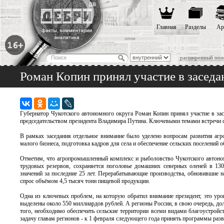
Главная
Разделы
Ар
расширенный пои
Роман Копин принял участие в заседа
Губернатор Чукотского автономного округа Роман Копин принял участие в зас
председательством президента Владимира Путина. Ключевыми темами встречи ст
В рамках заседания отдельное внимание было уделено вопросам развития аг
малого бизнеса, подготовка кадров для села и обеспечение сельских поселений
Отметим, что агропромышленный комплекс и рыболовство Чукотского автономн
трудовых резервов, сохраняется поголовье домашних северных оленей в 130
значений за последние 25 лет. Перерабатывающие производства, обновившие н
спрос объёмом 4,5 тысяч тонн пищевой продукции.
Одна из ключевых проблем, на которую обратил внимание президент, это уров
выделены около 550 миллиардов рублей. А регионы России, в свою очередь, д
того, необходимо обеспечить сельские территории всеми видами благоустройст
задачу главам регионов - к 1 февраля следующего года принять программы разв