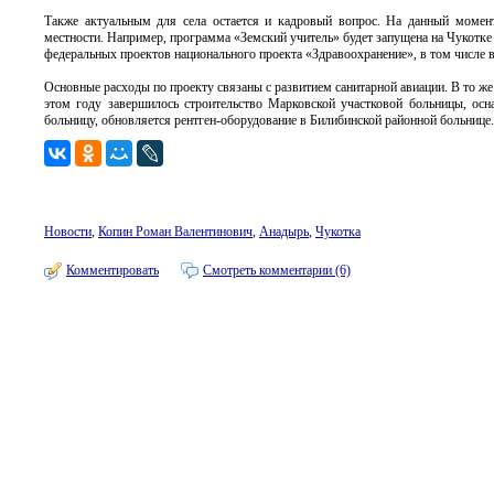
Также актуальным для села остается и кадровый вопрос. На данный момен
местности. Например, программа «Земский учитель» будет запущена на Чукотке 
федеральных проектов национального проекта «Здравоохранение», в том числе 
Основные расходы по проекту связаны с развитием санитарной авиации. В то ж
этом году завершилось строительство Марковской участковой больницы, ос
больницу, обновляется рентген-оборудование в Билибинской районной больнице.
Новости
,
Копин Роман Валентинович
,
Анадырь
,
Чукотка
Комментировать
Смотреть комментарии (6)