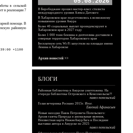
05.08.2026
аботы в сельской
В Биробиджане прошел мастер-класс стилиста
ет в реализации 7
международного уровня Алекса Датского
В Хабаровском крае подготовились к возможному
повышению уровня Амура
итарной помощи. В
Более 40 социальных выплат проиндексируют в
аунскую районную
Хабаровском крае в 2027 году
Более 1 000 тонн бензина и дизтоплива доставили в
северные территории Хабаровского края
Бесплатную сеть Wi-Fi запустили на площади имени
Ленина в Хабаровске
:39:00 +1100
Архив новостей >>
БЛОГИ
Районная библиотека в Амурске уничтожена. На
очереди библиотека Островского в Комсомольске?!
павел попельский
Голая вечеринка Роснано 2015г. Итог.
Евгений Афанасьев
Новые находки Павла Петровича Попельского:
Архив газеты Природа и аномальные явления,
Неизвестная карта НижнеАмурЛага и Последние
выставки автора в Амурске по 2025
павел попельский