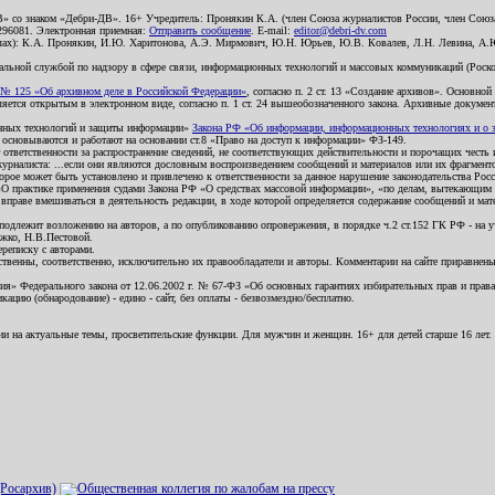
В» со знаком «Дебри-ДВ». 16+ Учредитель: Пронякин К.А. (член Союза журналистов России, член Союза
2296081. Электронная приемная:
Отправить сообщение
. E-mail:
editor@debri-dv.com
алах): К.А. Пронякин, И.Ю. Харитонова, А.Э. Мирмович, Ю.Н. Юрьев, Ю.В. Ковалев, Л.Н. Левина, А.
льной службой по надзору в сфере связи, информационных технологий и массовых коммуникаций (Роском
№ 125 «Об архивном деле в Российской Федерации»
, согласно п. 2 ст. 13 «Создание архивов». Основно
ется открытым в электронном виде, согласно п. 1 ст. 24 вышеобозначенного закона. Архивные документы 
ионных технологий и защиты информации»
Закона РФ «Об информации, информационных технологиях и о за
я основываются и работают на основании ст.8 «Право на доступ к информации» ФЗ-149.
 ответственности за распространение сведений, не соответствующих действительности и порочащих чест
урналиста: ...если они являются дословным воспроизведением сообщений и материалов или их фрагмент
орое может быть установлено и привлечено к ответственности за данное нарушение законодательства Рос
«О практике применения судами Закона РФ «О средствах массовой информации», «по делам, вытекающим 
вправе вмешиваться в деятельность редакции, в ходе которой определяется содержание сообщений и мат
одлежит возложению на авторов, а по опубликованию опровержения, в порядке ч.2 ст.152 ГК РФ - на уч
ожко, Н.В.Пестовой.
ереписку с авторами.
тственны, соответственно, исключительно их правообладатели и авторы. Комментарии на сайте приравне
я» Федерального закона от 12.06.2002 г. № 67-ФЗ «Об основных гарантиях избирательных прав и права н
ацию (обнародование) - едино - сайт, без оплаты - безвозмездно/бесплатно.
ии на актуальные темы, просветительские функции. Для мужчин и женщин. 16+ для детей старше 16 лет.