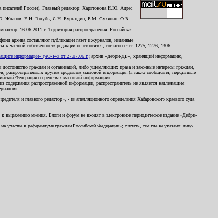
 писателей России). Главный редактор: Харитонова И.Ю. Адрес
Ю. Жданов, Е.Н. Голубь, С.Н. Бурындин, Б.М. Сухинин, О.В.
надзор) 16.06.2011 г. Территория распространения: Российская
й фонд архива составляют публикации газет и журналов, изданные
к частной собственности редакции не относятся, согласно ст.ст. 1275, 1276, 1306
щите информации» (ФЗ-149 от 27.07.06 г.)
архив «Дебри-ДВ», хранящий информацию,
ь и достоинство граждан и организаций, либо ущемляющих права и законные интересы граждан,
ов, распространенных другим средством массовой информации (а также сообщения, переданные
сийской Федерации о средствах массовой информации».
из содержания распространенной информации, распространитель не является надлежащим
ериалов».
редителя и главного редактор», - из апелляционного определения Хабаровского краевого суда
ны к выражению мнения. Блоги и форум не входят в электронное периодическое издание «Дебри-
а участие в референдуме граждан Российской Федерации»; считать, там где не указано: лицо