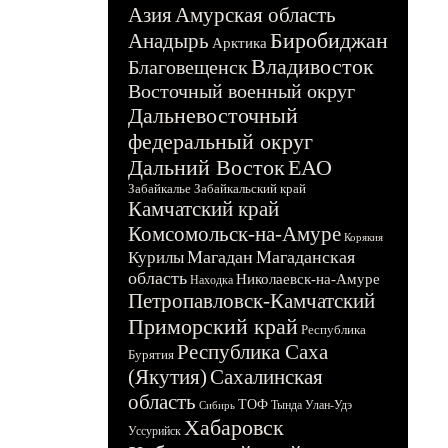
Азия
Амурская область
Биробиджан
Анадырь
Арктика
Владивосток
Благовещенск
Восточный военный округ
Дальневосточный
федеральный округ
Дальний Восток
ЕАО
Забайкалье
Забайкальский край
Камчатский край
Комсомольск-на-Амуре
Корякия
Магадан
Магаданская
Курилы
область
Николаевск-на-Амуре
Находка
Петропавловск-Камчатский
Приморский край
Республика
Республика Саха
Бурятия
(Якутия)
Сахалинская
область
ТОФ
Тында
Улан-Удэ
Сибирь
Хабаровск
Уссурийск