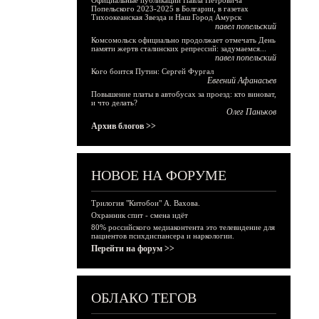
Официальные публикации Павла Петровича
Попельского 2023-2025 в Болгарии, в газетах
Тихоокеанская Звезда и Наш Город Амурск
павел попельский
Комсомольск официально продолжает отмечать День
памяти жертв сталинских репрессий: задумаемся...
павел попельский
Кого боится Путин: Сергей Фургал
Евгений Афанасьев
Повышение платы в автобусах за проезд: кто виноват,
и что делать?
Олег Паньков
Архив блогов >>
НОВОЕ НА ФОРУМЕ
Трилогия "Китобои" А. Вахова.
Охранник спит - смена идёт
80% российского медиаконтента это телевидение для
пациентов психдиспансера и наркологии.
Перейти на форум >>
ОБЛАКО ТЕГОВ