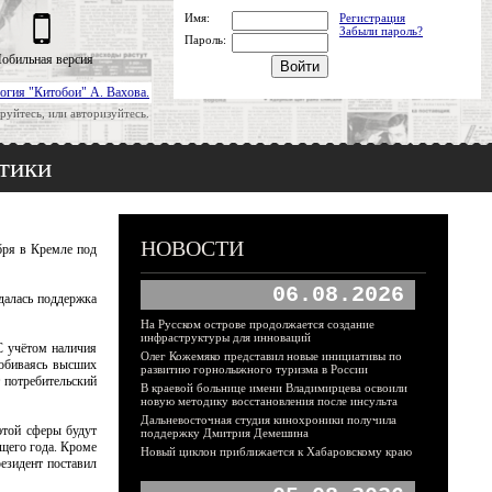
Имя:
Регистрация
Забыли пароль?
Пароль:
обильная версия
огия "Китобои" А. Вахова.
руйтесь, или авторизуйтесь.
итики
НОВОСТИ
бря в Кремле под
06.08.2026
далась поддержка
На Русском острове продолжается создание
инфраструктуры для инноваций
С учётом наличия
Олег Кожемяко представил новые инициативы по
добиваясь высших
развитию горнолыжного туризма в России
 потребительский
В краевой больнице имени Владимирцева освоили
новую методику восстановления после инсульта
Дальневосточная студия кинохроники получила
этой сферы будут
поддержку Дмитрия Демешина
щего года. Кроме
Новый циклон приближается к Хабаровскому краю
резидент поставил