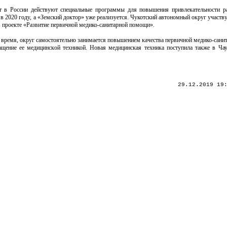
т в России действуют специальные программы для повышения привлекательности р
в 2020 году, а «Земский доктор» уже реализуется. Чукотский автономный округ участву
в проекте «Развитие первичной медико-санитарной помощи».
е время, округ самостоятельно занимается повышением качества первичной медико-сан
нащение ее медицинской техникой. Новая медицинская техника поступила также в Ч
29.12.2019 19