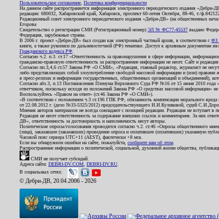
Пользовательское соглашение
,
Политика конфиденциальности
На данном сайте распространяется информация электронного периодического издания «Дебри-Д
редакции: 680032, Хабаровский край, Хабаровск, проспект 60-летия Октября, 88-46, т./ф.8421
Редакционный совет электронного периодического издания «Дебри-ДВ» (на общественных нач
Егорова
Свидетельство о регистрации СМИ (Регистрационный номер)
ЭЛ № ФС77-45537
выдано Федера
Федерация, зарубежные страны.
В 2006 г. проект «Дебри-ДВ» был создан как электронный частный архив, в соответствии с
ФЗ 
книги, а также рукописи по дальневосточной (РФ) тематике. Доступ к архивным документам явля
Гражданского кодекса РФ
.
Согласно ч.2. п.3. ст.17 «Ответственность за правонарушения в сфере информации, информац
гражданско-правовую ответственность за распространение информации не несет. Сайт и редакци
Согласно пп.3,4,6 ст.57 Закона РФ «О СМИ», «Редакция, главный редактор, журналист не несут
либо представляющих собой злоупотребление свободой массовой информации и (или) правами ж
в пресс-релизах и информация государственных, общественных организаций и объединений), кот
Согласно абз.3, п.13 Постановления Пленума Верховного Суда РФ №16 от 15 июня 2010 года 
ответчиком, поскольку исходя из положений Закона РФ «О средствах массовой информации» не 
Воспользуйтесь «Правом на ответ» (ст.46 Закона РФ «О СМИ»).
«В соответствии с положением ч.3 ст.196 ГПК РФ, обязанность компенсации морального вреда п
от 22.08.2012 г. (дело №33-5325/2012) председательствующего И.И.Куликовой, судей С.И.Дор
Мнения авторов материалов не всегда совпадают с позицией редакции. Редакция не вступает в п
Редакция не несет ответственность за содержание внешних ссылок и комментариев. За них отве
ДВ», ответственность за достоверность и наполняемость несут авторы.
Политические опросы/голосования проводятся согласно ч.2. ст.46 «Опросы общественного мнени
(лица), заказавшее (заказавших) проведение опроса и оплатившее (оплативших) указанную публик
Часовой пояс сервера UTC+11 (AEST), фактически +8 мск.
Если вы обнаружили ошибки на сайте, пожалуйста,
сообщите нам об этом
.
Распространение информации о политической, социальной, духовной жизни общества, публикац
СМИ не получает субсидий.
Адреса сайта:
DEBRI-DV.COM
,
DEBRI-DV.RU
.
В социальных сетях:
© Дебри-ДВ, 20.04.2006 - 2026