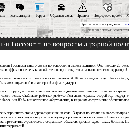
хив
Комментарии
Форум
Обратная связь
Правила
Поддержать проект
М
Приглашаем к обсуждению:
Трил
Надоела реклама? Зарегистри
ск
нии Госсовета по вопросам аграрной пол
едании Государственного совета по вопросам аграрной политики. Оно прошло 26 дека
али эффективное сельскохозяйственное производство и развитие сельских территорий.
ропромышленного комплекса и итогам развития АПК за последние годы. Также обсуж
 объектами социальной и инженерной инфраструктуры.
ого округа достойно принимает участие в динамичном развитии отраслей в стране. 
 тысяч голов. Стабильно работает рыбохозяйственная отрасль, второй год подряд 
а более чем 80 % технологичное оборудование, в широком ассортименте обеспечивают
ень первичного звена здравоохранения на селе. В целом по стране на модернизацию 
олжны завершить подготовку соответствующих региональных программ к 1 июля следую
ва, продолжить строительство социальных объектов: детских садов, школ, больниц. П
ития территорий.