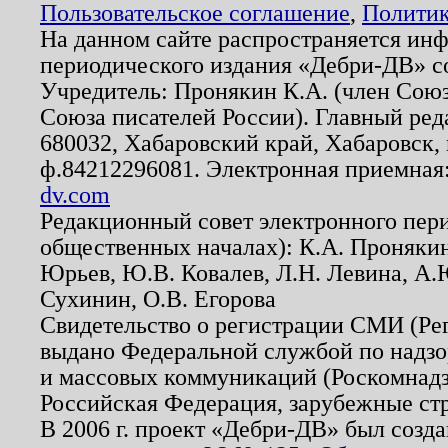
Пользовательское соглашение
,
Политик
На данном сайте распространяется ин
периодического издания «Дебри-ДВ» с
Учредитель: Пронякин К.А. (член Союз
Союза писателей России). Главный ред
680032, Хабаровский край, Хабаровск, п
ф.84212296081. Электронная приемная
dv.com
Редакционный совет электронного пер
общественных началах): К.А. Проняки
Юрьев, Ю.В. Ковалев, Л.Н. Левина, А.
Сухинин, О.В. Егорова
Свидетельство о регистрации СМИ (Р
выдано Федеральной службой по надзо
и массовых коммуникаций (Роскомнадзо
Российская Федерация, зарубежные ст
В 2006 г. проект «Дебри-ДВ» был созда