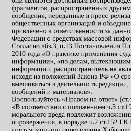
они являются дословным воспроизведе
фрагментов, распространенных другим
сообщения, переданные в пресс-релиза
общественных организаций и объединен
привлечено к ответственности за данн
Федерации о средствах массовой инфо
Согласно абз.3, п.13 Постановления П
2010 года «О практике применения суд
информации», «по делам, вытекающим
информации, распространитель не явл
исходя из положений Закона РФ «О ср
вмешиваться в деятельность редакции, 
сообщений и материалов».
Воспользуйтесь «Правом на ответ» (ст
«В соответствии с положением ч.3 ст.
морального вреда подлежит возложению
опровержения, в порядке ч.2 ст.152 ГК 
апелляционного определения Хабаровско