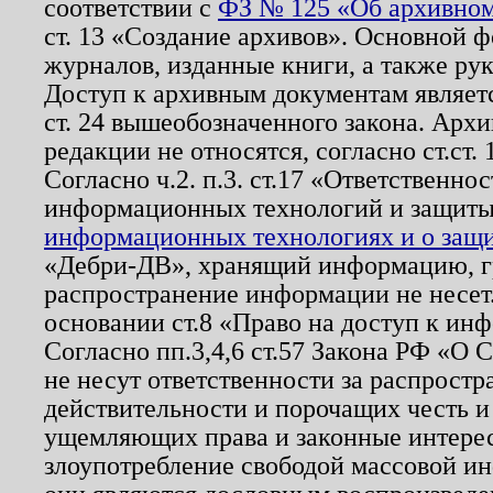
соответствии с
ФЗ № 125 «Об архивном
ст. 13 «Создание архивов». Основной ф
журналов, изданные книги, а также ру
Доступ к архивным документам являетс
ст. 24 вышеобозначенного закона. Арх
редакции не относятся, согласно ст.ст. 
Согласно ч.2. п.3. ст.17 «Ответственн
информационных технологий и защит
информационных технологиях и о защит
«Дебри-ДВ», хранящий информацию, гр
распространение информации не несет.
основании ст.8 «Право на доступ к ин
Согласно пп.3,4,6 ст.57 Закона РФ «О
не несут ответственности за распрост
действительности и порочащих честь и
ущемляющих права и законные интере
злоупотребление свободой массовой ин