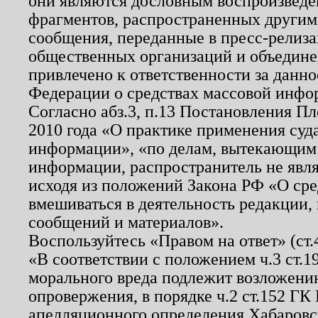
они являются дословным воспроизведе
фрагментов, распространенных другим
сообщения, переданные в пресс-релиза
общественных организаций и объединен
привлечено к ответственности за данн
Федерации о средствах массовой инфо
Согласно абз.3, п.13 Постановления П
2010 года «О практике применения суд
информации», «по делам, вытекающим
информации, распространитель не явл
исходя из положений Закона РФ «О ср
вмешиваться в деятельность редакции, 
сообщений и материалов».
Воспользуйтесь «Правом на ответ» (ст
«В соответствии с положением ч.3 ст.
морального вреда подлежит возложению
опровержения, в порядке ч.2 ст.152 ГК 
апелляционного определения Хабаровско