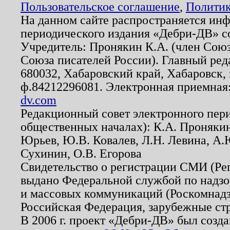
Пользовательское соглашение
,
Политик
На данном сайте распространяется ин
периодического издания «Дебри-ДВ» с
Учредитель: Пронякин К.А. (член Союз
Союза писателей России). Главный ред
680032, Хабаровский край, Хабаровск, п
ф.84212296081. Электронная приемная
dv.com
Редакционный совет электронного пер
общественных началах): К.А. Проняки
Юрьев, Ю.В. Ковалев, Л.Н. Левина, А.
Сухинин, О.В. Егорова
Свидетельство о регистрации СМИ (Р
выдано Федеральной службой по надзо
и массовых коммуникаций (Роскомнадзо
Российская Федерация, зарубежные ст
В 2006 г. проект «Дебри-ДВ» был созда