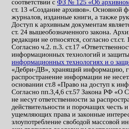
соответствии с
ФЗ № 125 «Об архивном
ст. 13 «Создание архивов». Основной ф
журналов, изданные книги, а также ру
Доступ к архивным документам являетс
ст. 24 вышеобозначенного закона. Арх
редакции не относятся, согласно ст.ст. 
Согласно ч.2. п.3. ст.17 «Ответственн
информационных технологий и защит
информационных технологиях и о защит
«Дебри-ДВ», хранящий информацию, гр
распространение информации не несет.
основании ст.8 «Право на доступ к ин
Согласно пп.3,4,6 ст.57 Закона РФ «О
не несут ответственности за распрост
действительности и порочащих честь и
ущемляющих права и законные интере
злоупотребление свободой массовой ин