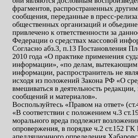
они являются дословным воспроизведе
фрагментов, распространенных другим
сообщения, переданные в пресс-релиза
общественных организаций и объединен
привлечено к ответственности за данн
Федерации о средствах массовой инфо
Согласно абз.3, п.13 Постановления П
2010 года «О практике применения суд
информации», «по делам, вытекающим
информации, распространитель не явл
исходя из положений Закона РФ «О ср
вмешиваться в деятельность редакции, 
сообщений и материалов».
Воспользуйтесь «Правом на ответ» (ст
«В соответствии с положением ч.3 ст.
морального вреда подлежит возложению
опровержения, в порядке ч.2 ст.152 ГК 
апелляционного определения Хабаровско