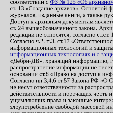
соответствии с
ФЗ № 125 «Об архивном
ст. 13 «Создание архивов». Основной ф
журналов, изданные книги, а также ру
Доступ к архивным документам являетс
ст. 24 вышеобозначенного закона. Арх
редакции не относятся, согласно ст.ст. 
Согласно ч.2. п.3. ст.17 «Ответственн
информационных технологий и защит
информационных технологиях и о защит
«Дебри-ДВ», хранящий информацию, гр
распространение информации не несет.
основании ст.8 «Право на доступ к ин
Согласно пп.3,4,6 ст.57 Закона РФ «О
не несут ответственности за распрост
действительности и порочащих честь и
ущемляющих права и законные интере
злоупотребление свободой массовой ин