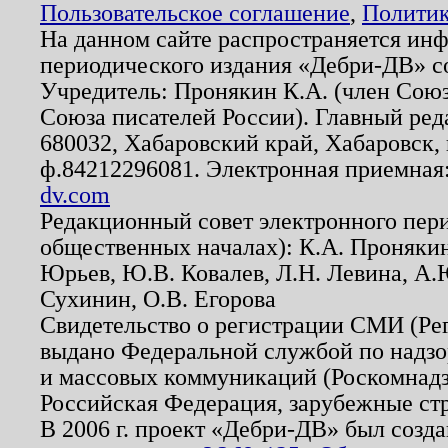
Пользовательское соглашение
,
Политик
На данном сайте распространяется ин
периодического издания «Дебри-ДВ» с
Учредитель: Пронякин К.А. (член Союз
Союза писателей России). Главный ред
680032, Хабаровский край, Хабаровск, п
ф.84212296081. Электронная приемная
dv.com
Редакционный совет электронного пер
общественных началах): К.А. Проняки
Юрьев, Ю.В. Ковалев, Л.Н. Левина, А.
Сухинин, О.В. Егорова
Свидетельство о регистрации СМИ (Р
выдано Федеральной службой по надзо
и массовых коммуникаций (Роскомнадзо
Российская Федерация, зарубежные ст
В 2006 г. проект «Дебри-ДВ» был созда