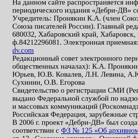
На данном сайте распространяется ин
периодического издания «Дебри-ДВ» с
Учредитель: Пронякин К.А. (член Союз
Союза писателей России). Главный ред
680032, Хабаровский край, Хабаровск, п
ф.84212296081. Электронная приемная
dv.com
Редакционный совет электронного пер
общественных началах): К.А. Проняки
Юрьев, Ю.В. Ковалев, Л.Н. Левина, А.
Сухинин, О.В. Егорова
Свидетельство о регистрации СМИ (Р
выдано Федеральной службой по надзо
и массовых коммуникаций (Роскомнадзо
Российская Федерация, зарубежные ст
В 2006 г. проект «Дебри-ДВ» был созда
соответствии с
ФЗ № 125 «Об архивном