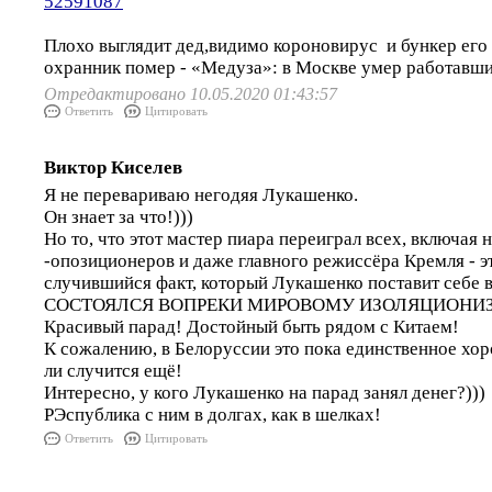
52591087
Плохо выглядит дед,видимо короновирус и бункер его 
охранник помер - «Медуза»: в Москве умер работавш
Отредактировано 10.05.2020 01:43:57
Ответить
Цитировать
Виктор Киселев
Я не перевариваю негодяя Лукашенко.
Он знает за что!)))
Но то, что этот мастер пиара переиграл всех, включая
-опозиционеров и даже главного режиссёра Кремля - э
случившийся факт, который Лукашенко поставит себе 
СОСТОЯЛСЯ ВОПРЕКИ МИРОВОМУ ИЗОЛЯЦИОНИ
Красивый парад! Достойный быть рядом с Китаем!
К сожалению, в Белоруссии это пока единственное хор
ли случится ещё!
Интересно, у кого Лукашенко на парад занял денег?)))
РЭспублика с ним в долгах, как в шелках!
Ответить
Цитировать