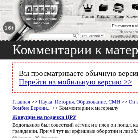
Главная
Разделы
Архив
Коммен
Приглашаем к о
Надоела рек
расширенный пои
Комментарии к мате
Вы просматриваете обычную версию
Перейти на мобильную версию >>
Главная
>>
Наука, История, Образование, СМИ
>>
Он 
бомбил Берлин...
>> Комментарии к материалу
Живущие на подачки ЦРУ
Водопьянов был совесткий лётчик и в плен он попал, к
гражданин. При чё тут вы ерфэшные оборотни и лизоб
Ответить
Цитировать