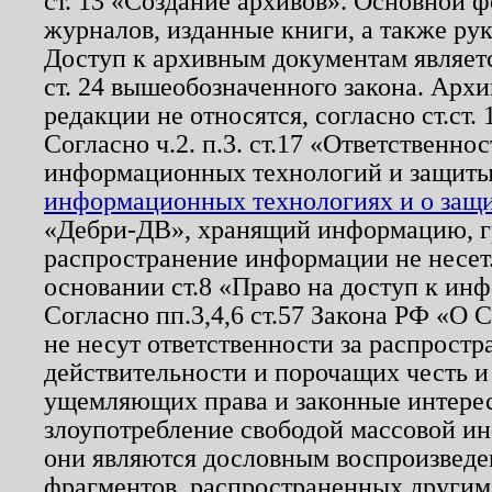
ст. 13 «Создание архивов». Основной ф
журналов, изданные книги, а также ру
Доступ к архивным документам являетс
ст. 24 вышеобозначенного закона. Арх
редакции не относятся, согласно ст.ст. 
Согласно ч.2. п.3. ст.17 «Ответственн
информационных технологий и защит
информационных технологиях и о защит
«Дебри-ДВ», хранящий информацию, гр
распространение информации не несет.
основании ст.8 «Право на доступ к ин
Согласно пп.3,4,6 ст.57 Закона РФ «О
не несут ответственности за распрост
действительности и порочащих честь и
ущемляющих права и законные интере
злоупотребление свободой массовой ин
они являются дословным воспроизведе
фрагментов, распространенных другим